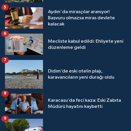
5
Aydın'da mirasçılar aranıyor!
Başvuru olmazsa miras devlete
kalacak
6
Mecliste kabul edildi: Ehliyete yeni
düzenleme geldi
7
Didim’de eski otelin plajı,
karavancıların yeni durağı oldu
8
Karacasu’da feci kaza: Eski Zabıta
Müdürü hayatını kaybetti
9