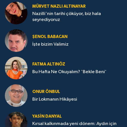
MÜRVET NAZLI ALTINAYAR
Nazilli'nin tarihi çöküyor, biz hala
seyrediyoruz
ŞENOL BABACAN
İşte bizim Valimiz
FATMA ALTINÖZ
Bu Hafta Ne Okuyalım? 'Bekle Beni'
ONUR ÖNBUL
Bir Lokmanın Hikâyesi
YASIN DANYAL
Kırsal kalkınmada yeni dönem: Aydın için