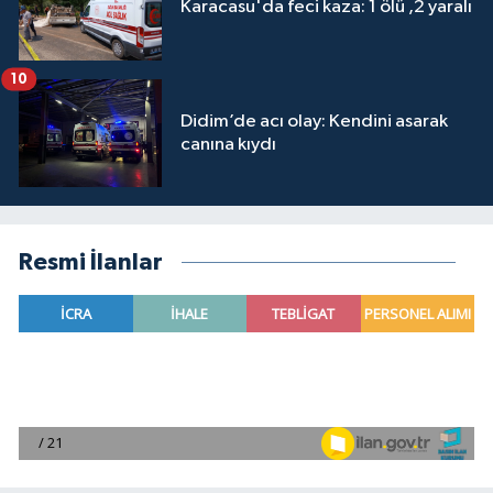
Karacasu'da feci kaza: 1 ölü ,2 yaralı
10
Didim’de acı olay: Kendini asarak
canına kıydı
Resmi İlanlar