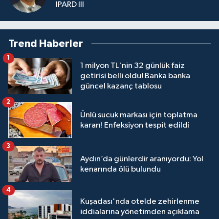
IPARD III
Trend Haberler
1
1 milyon TL'nin 32 günlük faiz
getirisi belli oldu! Banka banka
güncel kazanç tablosu
2
Ünlü sucuk markası için toplatma
kararı! Enfeksiyon tespit edildi
3
Aydın’da günlerdir aranıyordu: Yol
kenarında ölü bulundu
4
Kuşadası'nda otelde zehirlenme
iddialarına yönetimden açıklama