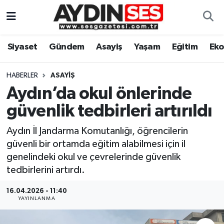
Asayiş
Aydın Nöbetçi Eczaneler
Siyaset
Gündem
Asayiş
Yaşam
Eğitim
Ek
Gündem
Aydın Hava Durumu
HABERLER
ASAYIŞ
Siyaset
Aydin Namaz Vakitleri
Aydın’da okul önlerinde
güvenlik tedbirleri artırıldı
Ekonomi
Aydın Trafik Yoğunluk Haritası
Aydın İl Jandarma Komutanlığı, öğrencilerin
Yaşam
Süper Lig Puan Durumu ve Fikstür
güvenli bir ortamda eğitim alabilmesi için il
genelindeki okul ve çevrelerinde güvenlik
Eğitim
Tüm Manşetler
tedbirlerini artırdı.
Kültür Sanat
Son Dakika Haberleri
16.04.2026 - 11:40
YAYINLANMA
Spor
Haber Arşivi