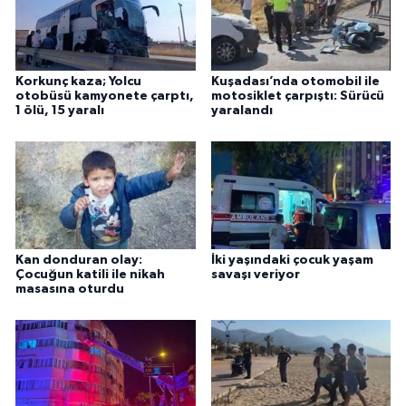
Korkunç kaza; Yolcu
Kuşadası’nda otomobil ile
otobüsü kamyonete çarptı,
motosiklet çarpıştı: Sürücü
1 ölü, 15 yaralı
yaralandı
Kan donduran olay:
İki yaşındaki çocuk yaşam
Çocuğun katili ile nikah
savaşı veriyor
masasına oturdu