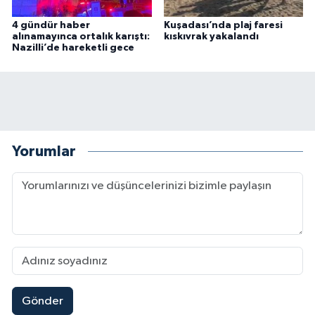
4 gündür haber
Kuşadası’nda plaj faresi
alınamayınca ortalık karıştı:
kıskıvrak yakalandı
Nazilli’de hareketli gece
Yorumlar
Gönder