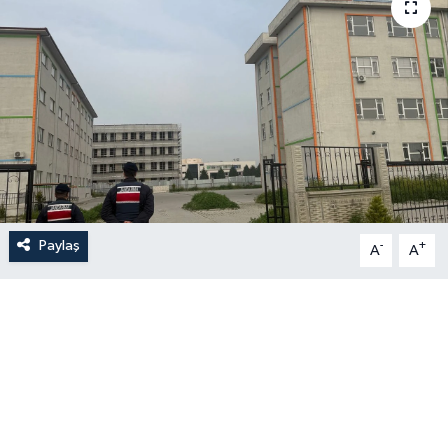
Paylaş
-
+
A
A