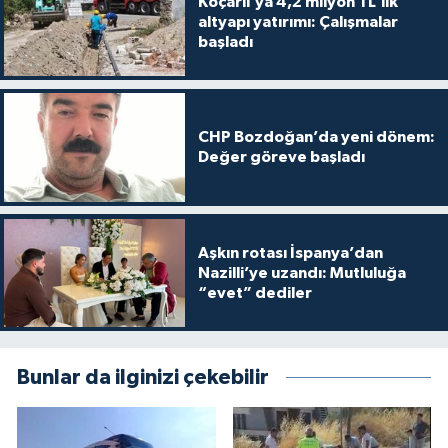
Koçarlı’ya 4,2 milyon TL’lik
altyapı yatırımı: Çalışmalar
başladı
CHP Bozdoğan’da yeni dönem:
Değer göreve başladı
Aşkın rotası İspanya’dan
Nazilli’ye uzandı: Mutluluğa
“evet” dediler
Bunlar da ilginizi çekebilir