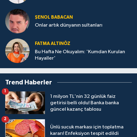
ŞENOL BABACAN
Onlar artık dünyanın sultanları
FATMA ALTINÖZ
Bu Hafta Ne Okuyalım: 'Kumdan Kurulan
Hayaller'
Trend Haberler
1
1 milyon TL'nin 32 günlük faiz
getirisi belli oldu! Banka banka
güncel kazanç tablosu
2
Ünlü sucuk markası için toplatma
kararı! Enfeksiyon tespit edildi