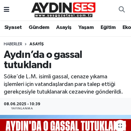
Asayiş
Aydın Nöbetçi Eczaneler
Siyaset
Gündem
Asayiş
Yaşam
Eğitim
Ek
Gündem
Aydın Hava Durumu
HABERLER
ASAYIŞ
Siyaset
Aydin Namaz Vakitleri
Aydın’da o gassal
tutuklandı
Ekonomi
Aydın Trafik Yoğunluk Haritası
Söke’de L.M. isimli gassal, cenaze yıkama
Yaşam
Süper Lig Puan Durumu ve Fikstür
işlemleri için vatandaşlardan para talep ettiği
gerekçesiyle tutuklanarak cezaevine gönderildi.
Eğitim
Tüm Manşetler
08.06.2025 - 10:39
YAYINLANMA
Kültür Sanat
Son Dakika Haberleri
Spor
Haber Arşivi