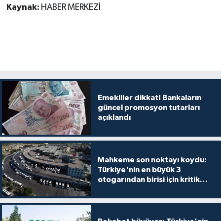
Kaynak:
HABER MERKEZİ
Emekliler dikkat! Bankaların
güncel promosyon tutarları
açıklandı
Mahkeme son noktayı koydu:
Türkiye'nin en büyük 3
otogarından birisi için kritik
karar