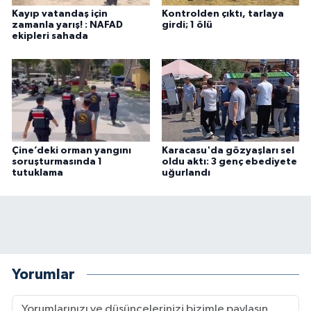
Kayıp vatandaş için
Kontrolden çıktı, tarlaya
zamanla yarış! : NAFAD
girdi; 1 ölü
ekipleri sahada
Çine’deki orman yangını
Karacasu'da gözyaşları sel
soruşturmasında 1
oldu aktı: 3 genç ebediyete
tutuklama
uğurlandı
Yorumlar