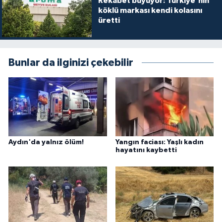
Rekabet büyüyor: Türkiye'nin
köklü markası kendi kolasını
üretti
Bunlar da ilginizi çekebilir
Aydın'da yalnız ölüm!
Yangın faciası: Yaşlı kadın
hayatını kaybetti