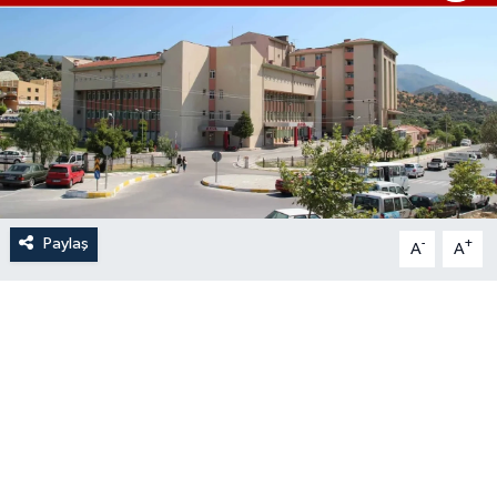
Paylaş
-
+
A
A