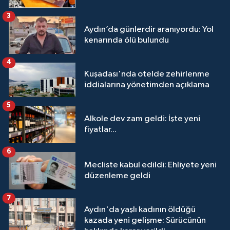
3
Aydın’da günlerdir aranıyordu: Yol
kenarında ölü bulundu
4
Kuşadası'nda otelde zehirlenme
iddialarına yönetimden açıklama
5
Alkole dev zam geldi: İşte yeni
fiyatlar...
6
Mecliste kabul edildi: Ehliyete yeni
düzenleme geldi
7
Aydın'da yaşlı kadının öldüğü
kazada yeni gelişme: Sürücünün