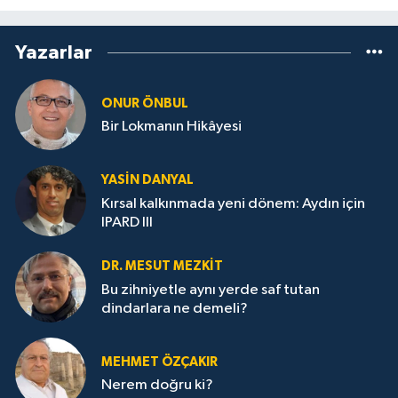
Yazarlar
ONUR ÖNBUL
Bir Lokmanın Hikâyesi
YASIN DANYAL
Kırsal kalkınmada yeni dönem: Aydın için
IPARD III
DR. MESUT MEZKIT
Bu zihniyetle aynı yerde saf tutan
dindarlara ne demeli?
MEHMET ÖZÇAKIR
Nerem doğru ki?