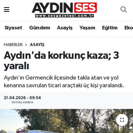
Asayiş
Aydın Nöbetçi Eczaneler
Siyaset
Gündem
Asayiş
Yaşam
Eğitim
Ek
Gündem
Aydın Hava Durumu
HABERLER
ASAYIŞ
Siyaset
Aydin Namaz Vakitleri
Aydın'da korkunç kaza; 3
yaralı
Ekonomi
Aydın Trafik Yoğunluk Haritası
Aydın’ın Germencik ilçesinde takla atan ve yol
Yaşam
Süper Lig Puan Durumu ve Fikstür
kenarına savrulan ticari araçtaki üç kişi yaralandı.
Eğitim
Tüm Manşetler
21.04.2026 - 09:54
YAYINLANMA
Kültür Sanat
Son Dakika Haberleri
Spor
Haber Arşivi