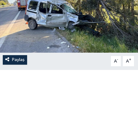
Paylaş
-
+
A
A