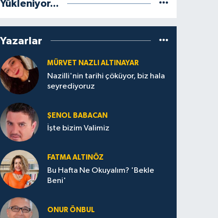
Yükleniyor...
Yazarlar
MÜRVET NAZLI ALTINAYAR
Nazilli'nin tarihi çöküyor, biz hala
seyrediyoruz
ŞENOL BABACAN
İşte bizim Valimiz
FATMA ALTINÖZ
Bu Hafta Ne Okuyalım? 'Bekle
Beni'
ONUR ÖNBUL