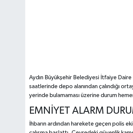
Aydın Büyükşehir Belediyesi İtfaiye Daire B
saatlerinde depo alanından çalındığı ortay
yerinde bulamaması üzerine durum hemen 1
EMNİYET ALARM DURU
İhbarın ardından harekete geçen polis ekipl
çalışma başlattı. Çevredeki güvenlik kamera