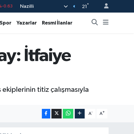
°
%-0.63
Nazilli
21
%0.16
Spor
Yazarlar
Resmi İlanlar
%-0.02
%0.07
y: İtfaiye
%0.45
99
%70
ekiplerinin titiz çalışmasıyla
-
+
A
A