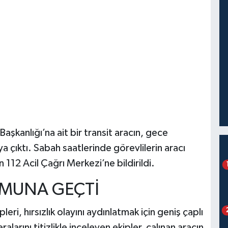
aşkanlığı’na ait bir transit aracın, gece
a çıktı. Sabah saatlerinde görevlilerin aracı
12 Acil Çağrı Merkezi’ne bildirildi.
MUNA GEÇTİ
eri, hırsızlık olayını aydınlatmak için geniş çaplı
larını titizlikle inceleyen ekipler, çalınan aracın