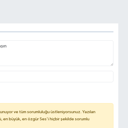
lunuyor ve tüm sorumluluğu üstleniyorsunuz. Yazılan
, en büyük, en özgür Ses'i hiçbir şekilde sorumlu