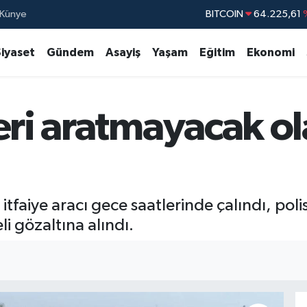
BITCOIN
64.225,61
Künye
DOLAR
47,7143
Siyaset
Gündem
Asayiş
Yaşam
Eğitim
Ekonomi
EURO
55,0317
STERLİN
64,2463
eri aratmayacak ola
GRAM ALTIN
6510.40
BİST100
13.7
tfaiye aracı gece saatlerinde çalındı, polis 
i gözaltına alındı.