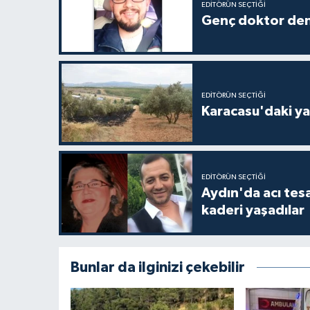
EDITÖRÜN SEÇTIĞI
Genç doktor den
EDITÖRÜN SEÇTIĞI
Karacasu'daki ya
EDITÖRÜN SEÇTIĞI
Aydın'da acı tes
kaderi yaşadılar
Bunlar da ilginizi çekebilir