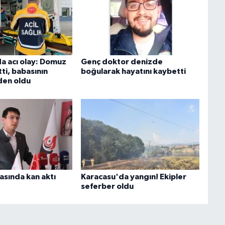
 acı olay: Domuz
Genç doktor denizde
tti, babasının
boğularak hayatını kaybetti
den oldu
asında kan aktı
Karacasu'da yangın! Ekipler
seferber oldu