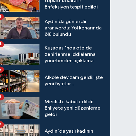
toplatma kararı!
Enfeksiyon tespit edildi
3
Aydın’da günlerdir
aranıyordu: Yol kenarında
ölü bulundu
4
Kuşadası'nda otelde
zehirlenme iddialarına
yönetimden açıklama
5
Alkole dev zam geldi: İşte
yeni fiyatlar...
6
Mecliste kabul edildi:
Ehliyete yeni düzenleme
geldi
7
Aydın'da yaşlı kadının