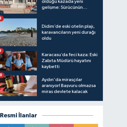
öldüğü kazada yeni
gelişme: Sürücünün
hakkında karar verildi
8
Didim’de eski otelin plajı,
karavancıların yeni durağı
oldu
9
Karacasu’da feci kaza: Eski
Zabıta Müdürü hayatını
kaybetti
10
Aydın'da mirasçılar
aranıyor! Başvuru olmazsa
miras devlete kalacak
Resmi İlanlar