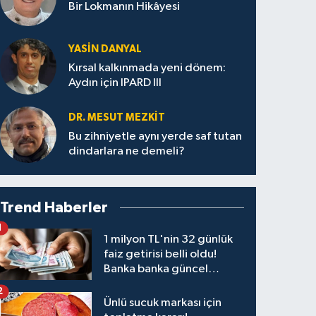
Bir Lokmanın Hikâyesi
YASIN DANYAL
Kırsal kalkınmada yeni dönem:
Aydın için IPARD III
DR. MESUT MEZKIT
Bu zihniyetle aynı yerde saf tutan
dindarlara ne demeli?
Trend Haberler
1
1 milyon TL'nin 32 günlük
faiz getirisi belli oldu!
Banka banka güncel
kazanç tablosu
2
Ünlü sucuk markası için