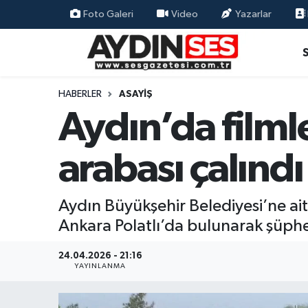
Foto Galeri
Video
Yazarlar
Asayiş
Aydın Nöbetçi Eczaneler
Gündem
Aydın Hava Durumu
HABERLER
ASAYIŞ
Aydın’da filml
Siyaset
Aydin Namaz Vakitleri
arabası çalındı
Ekonomi
Aydın Trafik Yoğunluk Haritası
Yaşam
Süper Lig Puan Durumu ve Fikstür
Aydın Büyükşehir Belediyesi’ne ait i
Ankara Polatlı’da bulunarak şüphel
Eğitim
Tüm Manşetler
24.04.2026 - 21:16
Kültür Sanat
Son Dakika Haberleri
YAYINLANMA
Spor
Haber Arşivi