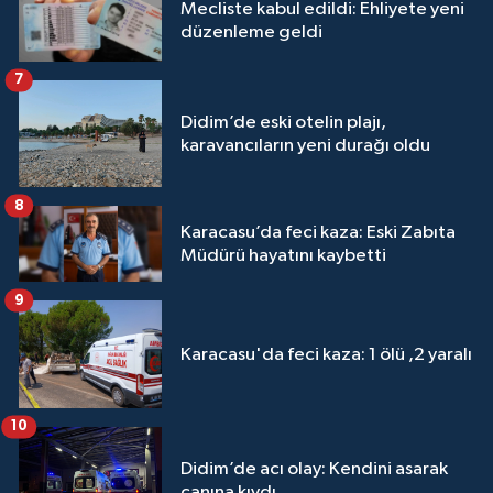
Mecliste kabul edildi: Ehliyete yeni
düzenleme geldi
7
Didim’de eski otelin plajı,
karavancıların yeni durağı oldu
8
Karacasu’da feci kaza: Eski Zabıta
Müdürü hayatını kaybetti
9
Karacasu'da feci kaza: 1 ölü ,2 yaralı
10
Didim’de acı olay: Kendini asarak
canına kıydı