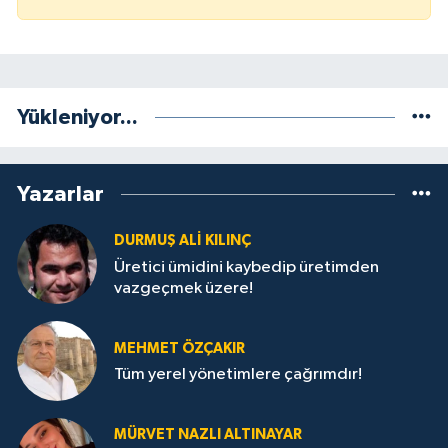
Yükleniyor...
Yazarlar
DURMUŞ ALI KILINÇ
Üretici ümidini kaybedip üretimden
vazgeçmek üzere!
MEHMET ÖZÇAKIR
Tüm yerel yönetimlere çağrımdır!
MÜRVET NAZLI ALTINAYAR