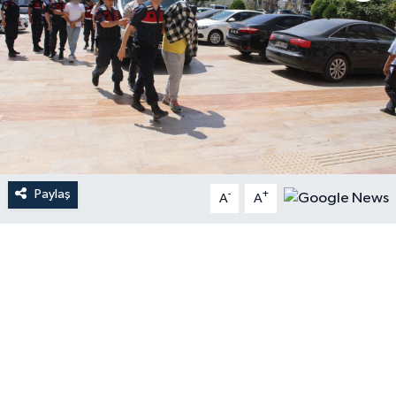
Paylaş
-
+
A
A