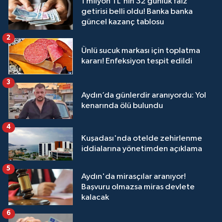
1 milyon TL'nin 32 günlük faiz
getirisi belli oldu! Banka banka
güncel kazanç tablosu
2
Ünlü sucuk markası için toplatma
kararı! Enfeksiyon tespit edildi
3
Aydın’da günlerdir aranıyordu: Yol
kenarında ölü bulundu
4
Kuşadası'nda otelde zehirlenme
iddialarına yönetimden açıklama
5
Aydın'da mirasçılar aranıyor!
Başvuru olmazsa miras devlete
kalacak
6