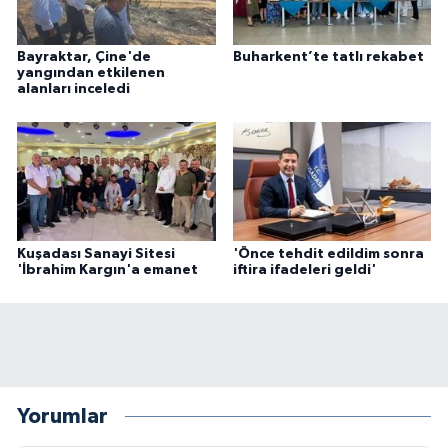
Bayraktar, Çine'de
Buharkent’te tatlı rekabet
yangından etkilenen
alanları inceledi
Kuşadası Sanayi Sitesi
'Önce tehdit edildim sonra
'İbrahim Kargın'a emanet
iftira ifadeleri geldi'
Yorumlar