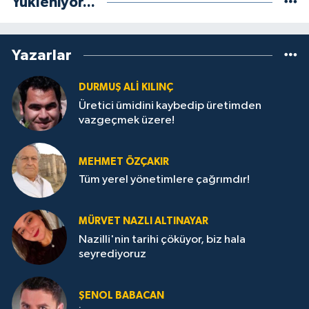
Yükleniyor...
Yazarlar
DURMUŞ ALI KILINÇ
Üretici ümidini kaybedip üretimden
vazgeçmek üzere!
MEHMET ÖZÇAKIR
Tüm yerel yönetimlere çağrımdır!
MÜRVET NAZLI ALTINAYAR
Nazilli'nin tarihi çöküyor, biz hala
seyrediyoruz
ŞENOL BABACAN