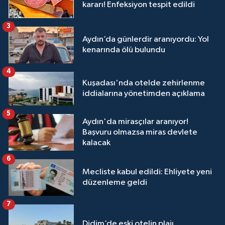
kararı! Enfeksiyon tespit edildi
3
Aydın’da günlerdir aranıyordu: Yol
kenarında ölü bulundu
4
Kuşadası'nda otelde zehirlenme
iddialarına yönetimden açıklama
5
Aydın'da mirasçılar aranıyor!
Başvuru olmazsa miras devlete
kalacak
6
Mecliste kabul edildi: Ehliyete yeni
düzenleme geldi
7
Didim’de eski otelin plajı,