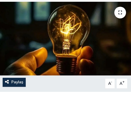
Paylaş
-
+
A
A