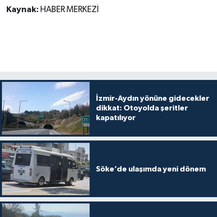
Kaynak:
HABER MERKEZİ
İzmir-Aydın yönüne gidecekler
dikkat: Otoyolda şeritler
kapatılıyor
Söke’de ulaşımda yeni dönem