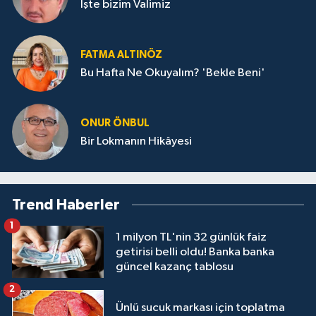
İşte bizim Valimiz
FATMA ALTINÖZ
Bu Hafta Ne Okuyalım? 'Bekle Beni'
ONUR ÖNBUL
Bir Lokmanın Hikâyesi
Trend Haberler
1
1 milyon TL'nin 32 günlük faiz
getirisi belli oldu! Banka banka
güncel kazanç tablosu
2
Ünlü sucuk markası için toplatma