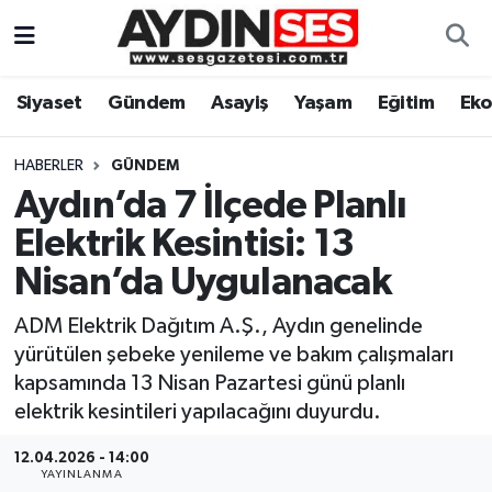
Asayiş
Aydın Nöbetçi Eczaneler
Siyaset
Gündem
Asayiş
Yaşam
Eğitim
Ek
Gündem
Aydın Hava Durumu
HABERLER
GÜNDEM
Siyaset
Aydin Namaz Vakitleri
Aydın’da 7 İlçede Planlı
Elektrik Kesintisi: 13
Ekonomi
Aydın Trafik Yoğunluk Haritası
Nisan’da Uygulanacak
Yaşam
Süper Lig Puan Durumu ve Fikstür
ADM Elektrik Dağıtım A.Ş., Aydın genelinde
yürütülen şebeke yenileme ve bakım çalışmaları
Eğitim
Tüm Manşetler
kapsamında 13 Nisan Pazartesi günü planlı
elektrik kesintileri yapılacağını duyurdu.
Kültür Sanat
Son Dakika Haberleri
12.04.2026 - 14:00
Spor
Haber Arşivi
YAYINLANMA