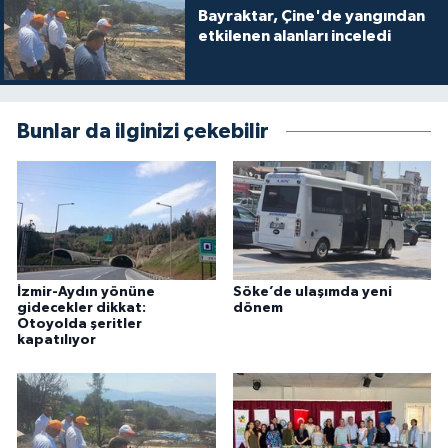
Bayraktar, Çine'de yangından
etkilenen alanları inceledi
Bunlar da ilginizi çekebilir
İzmir-Aydın yönüne
Söke’de ulaşımda yeni
gidecekler dikkat:
dönem
Otoyolda şeritler
kapatılıyor