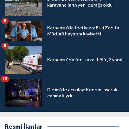
karavancıların yeni durağı oldu
8
Karacasu’da feci kaza: Eski Zabıta
Müdürü hayatını kaybetti
9
Karacasu'da feci kaza: 1 ölü ,2 yaralı
10
Didim’de acı olay: Kendini asarak
canına kıydı
Resmi İlanlar