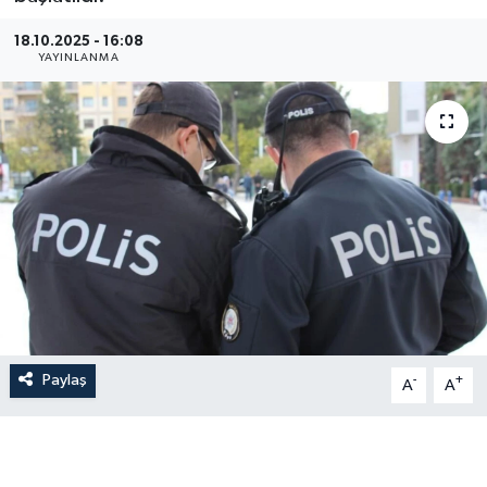
18.10.2025 - 16:08
YAYINLANMA
Paylaş
-
+
A
A