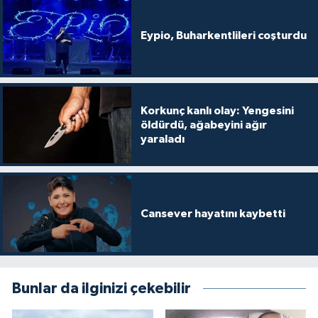
Eypio, Buharkentlileri coşturdu
Korkunç kanlı olay: Yengesini
öldürdü, ağabeyini ağır
yaraladı
Cansever hayatını kaybetti
Bunlar da ilginizi çekebilir