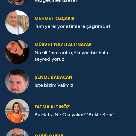
vazgeçmek üzere!
MEHMET ÖZÇAKIR
Tüm yerel yönetimlere çağrımdır!
MÜRVET NAZLI ALTINAYAR
Nazilli'nin tarihi çöküyor, biz hala
seyrediyoruz
ŞENOL BABACAN
İşte bizim Valimiz
FATMA ALTINÖZ
Bu Hafta Ne Okuyalım? 'Bekle Beni'