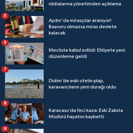
iddialarına yönetimden açıklama
5
Aydın'da mirasçılar aranıyor!
Başvuru olmazsa miras devlete
kalacak
6
Mecliste kabul edildi: Ehliyete yeni
düzenleme geldi
7
Didim’de eski otelin plajı,
karavancıların yeni durağı oldu
8
Karacasu’da feci kaza: Eski Zabıta
Müdürü hayatını kaybetti
9