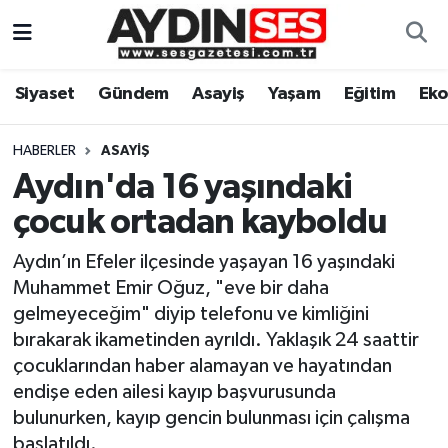
Asayiş
Aydın Nöbetçi Eczaneler
Siyaset
Gündem
Asayiş
Yaşam
Eğitim
Ek
Gündem
Aydın Hava Durumu
HABERLER
ASAYIŞ
Siyaset
Aydin Namaz Vakitleri
Aydın'da 16 yaşındaki
çocuk ortadan kayboldu
Ekonomi
Aydın Trafik Yoğunluk Haritası
Aydın’ın Efeler ilçesinde yaşayan 16 yaşındaki
Yaşam
Süper Lig Puan Durumu ve Fikstür
Muhammet Emir Oğuz, "eve bir daha
gelmeyeceğim" diyip telefonu ve kimliğini
Eğitim
Tüm Manşetler
bırakarak ikametinden ayrıldı. Yaklaşık 24 saattir
çocuklarından haber alamayan ve hayatından
Kültür Sanat
Son Dakika Haberleri
endişe eden ailesi kayıp başvurusunda
bulunurken, kayıp gencin bulunması için çalışma
Spor
Haber Arşivi
başlatıldı.