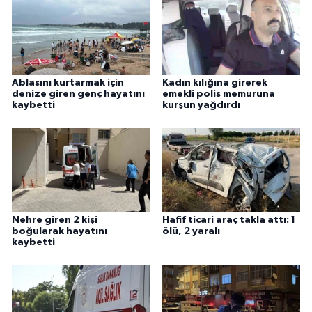
Ablasını kurtarmak için
Kadın kılığına girerek
denize giren genç hayatını
emekli polis memuruna
kaybetti
kurşun yağdırdı
Nehre giren 2 kişi
Hafif ticari araç takla attı: 1
boğularak hayatını
ölü, 2 yaralı
kaybetti