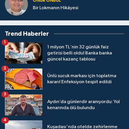
ONUR ÖNBUL
Bir Lokmanın Hikâyesi
Trend Haberler
1
1 milyon TL'nin 32 günlük faiz
getirisi belli oldu! Banka banka
güncel kazanç tablosu
2
Ünlü sucuk markası için toplatma
kararı! Enfeksiyon tespit edildi
3
Aydın’da günlerdir aranıyordu: Yol
kenarında ölü bulundu
4
Kuşadası'nda otelde zehirlenme