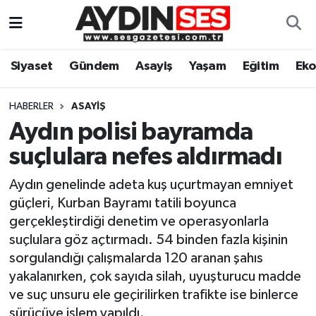
Asayiş
Aydın Nöbetçi Eczaneler
Siyaset
Gündem
Asayiş
Yaşam
Eğitim
Ek
Gündem
Aydın Hava Durumu
HABERLER
ASAYIŞ
Siyaset
Aydin Namaz Vakitleri
Aydın polisi bayramda
suçlulara nefes aldırmadı
Ekonomi
Aydın Trafik Yoğunluk Haritası
Aydın genelinde adeta kuş uçurtmayan emniyet
Yaşam
Süper Lig Puan Durumu ve Fikstür
güçleri, Kurban Bayramı tatili boyunca
gerçekleştirdiği denetim ve operasyonlarla
Eğitim
Tüm Manşetler
suçlulara göz açtırmadı. 54 binden fazla kişinin
sorgulandığı çalışmalarda 120 aranan şahıs
Kültür Sanat
Son Dakika Haberleri
yakalanırken, çok sayıda silah, uyuşturucu madde
ve suç unsuru ele geçirilirken trafikte ise binlerce
Spor
Haber Arşivi
sürücüye işlem yapıldı.