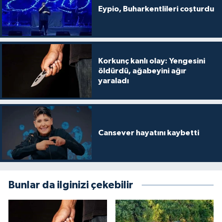
Eypio, Buharkentlileri coşturdu
Korkunç kanlı olay: Yengesini
öldürdü, ağabeyini ağır
yaraladı
Cansever hayatını kaybetti
Bunlar da ilginizi çekebilir