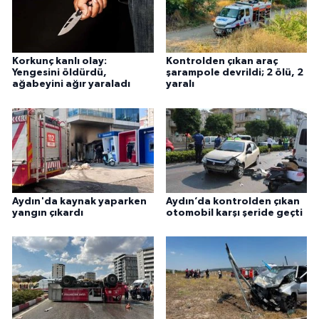
Korkunç kanlı olay:
Kontrolden çıkan araç
Yengesini öldürdü,
şarampole devrildi; 2 ölü, 2
ağabeyini ağır yaraladı
yaralı
Aydın'da kaynak yaparken
Aydın’da kontrolden çıkan
yangın çıkardı
otomobil karşı şeride geçti