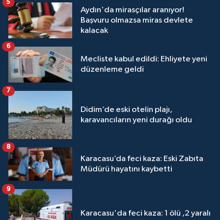
5
Aydın'da mirasçılar aranıyor!
Başvuru olmazsa miras devlete
kalacak
6
Mecliste kabul edildi: Ehliyete yeni
düzenleme geldi
7
Didim’de eski otelin plajı,
karavancıların yeni durağı oldu
8
Karacasu’da feci kaza: Eski Zabıta
Müdürü hayatını kaybetti
9
Karacasu'da feci kaza: 1 ölü ,2 yaralı