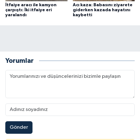
İtfaiye aracı ile kamyon
Acı kaza: Babasını ziyarete
çarpıştı: İki itfaiye eri
giderken kazada hayatını
yaralandı
kaybetti
Yorumlar
Gönder