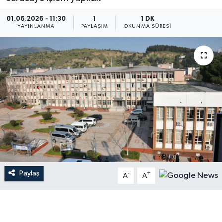
01.06.2026 - 11:30
1
1 DK
YAYINLANMA
PAYLAŞIM
OKUNMA SÜRESI
Paylaş
-
+
A
A