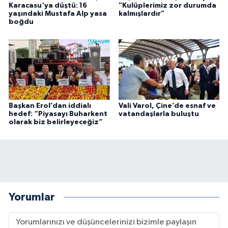
Karacasu'ya düştü: 16
"Kulüplerimiz zor durumda
yaşındaki Mustafa Alp yasa
kalmışlardır"
boğdu
Başkan Erol’dan iddialı
Vali Varol, Çine’de esnaf ve
hedef: “Piyasayı Buharkent
vatandaşlarla buluştu
olarak biz belirleyeceğiz”
Yorumlar