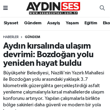
Asayiş
Aydın Nöbetçi Eczaneler
Siyaset
Gündem
Asayiş
Yaşam
Eğitim
Ek
Gündem
Aydın Hava Durumu
HABERLER
GÜNDEM
Siyaset
Aydin Namaz Vakitleri
Aydın kırsalında ulaşım
devrimi: Bozdoğan yolu
Ekonomi
Aydın Trafik Yoğunluk Haritası
yeniden hayat buldu
Yaşam
Süper Lig Puan Durumu ve Fikstür
Büyükşehir Belediyesi, Nazilli'nin Yazırlı Mahallesi
ile Bozdoğan yolu arasındaki yaklaşık 3.7
Eğitim
Tüm Manşetler
kilometrelik güzergâhta gerçekleştirdiği asfalt
yenileme çalışmalarıyla kırsal mahallelerde ulaşım
Kültür Sanat
Son Dakika Haberleri
konforunu artırıyor. Yapılan çalışmalarla birlikte
bölge sakinleri daha güvenli ve modern bir yola
Spor
Haber Arşivi