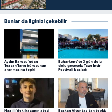
Bunlar da ilginizi çekebilir
Aydın Barosu'ndan
Buharkent’te 3 gün dolu
Tezcan'ların bürosunun
dolu geçecek: Taze İncir
aranmasına tepki
Festivali başladı
Nazilli'deki kazanın ateşi
Başkan Altuntaş'tan tepki: