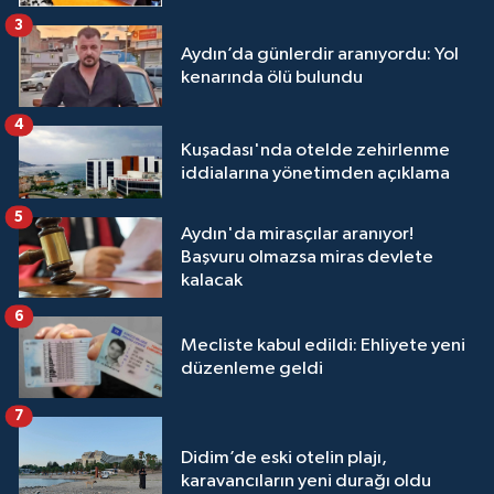
3
Aydın’da günlerdir aranıyordu: Yol
kenarında ölü bulundu
4
Kuşadası'nda otelde zehirlenme
iddialarına yönetimden açıklama
5
Aydın'da mirasçılar aranıyor!
Başvuru olmazsa miras devlete
kalacak
6
Mecliste kabul edildi: Ehliyete yeni
düzenleme geldi
7
Didim’de eski otelin plajı,
karavancıların yeni durağı oldu