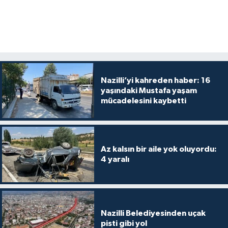
Nazilli’yi kahreden haber: 16
yaşındaki Mustafa yaşam
mücadelesini kaybetti
Az kalsın bir aile yok oluyordu:
4 yaralı
Nazilli Belediyesinden uçak
pisti gibi yol