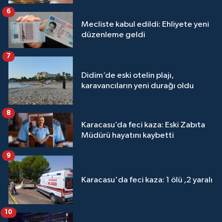
6
Mecliste kabul edildi: Ehliyete yeni
düzenleme geldi
7
Didim’de eski otelin plajı,
karavancıların yeni durağı oldu
8
Karacasu’da feci kaza: Eski Zabıta
Müdürü hayatını kaybetti
9
Karacasu'da feci kaza: 1 ölü ,2 yaralı
10