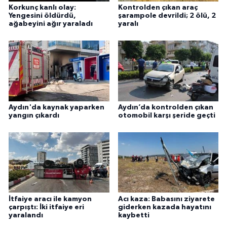
Korkunç kanlı olay:
Kontrolden çıkan araç
Yengesini öldürdü,
şarampole devrildi; 2 ölü, 2
ağabeyini ağır yaraladı
yaralı
Aydın'da kaynak yaparken
Aydın’da kontrolden çıkan
yangın çıkardı
otomobil karşı şeride geçti
İtfaiye aracı ile kamyon
Acı kaza: Babasını ziyarete
çarpıştı: İki itfaiye eri
giderken kazada hayatını
yaralandı
kaybetti