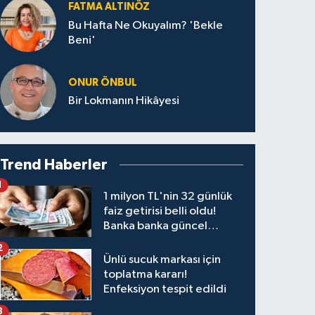
FATMA ALTINÖZ
Bu Hafta Ne Okuyalım? 'Bekle
Beni'
ONUR ÖNBUL
Bir Lokmanın Hikâyesi
Trend Haberler
1
1 milyon TL'nin 32 günlük
faiz getirisi belli oldu!
Banka banka güncel
kazanç tablosu
2
Ünlü sucuk markası için
toplatma kararı!
Enfeksiyon tespit edildi
3