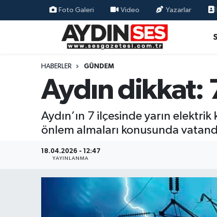
Foto Galeri
Video
Yazarlar
Asayiş
Aydın Nöbetçi Eczaneler
Gündem
Aydın Hava Durumu
HABERLER
GÜNDEM
Aydın dikkat: 7
Siyaset
Aydin Namaz Vakitleri
Ekonomi
Aydın Trafik Yoğunluk Haritası
Aydın’ın 7 ilçesinde yarın elektrik 
önlem almaları konusunda vatanda
Yaşam
Süper Lig Puan Durumu ve Fikstür
18.04.2026 - 12:47
Eğitim
Tüm Manşetler
YAYINLANMA
Kültür Sanat
Son Dakika Haberleri
Spor
Haber Arşivi