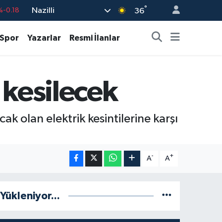
°
Nazilli
%0.18
36
%0.32
Spor
Yazarlar
Resmi İlanlar
%0.38
%0.03
 kesilecek
9
%-14
%-0.18
ak olan elektrik kesintilerine karşı
-
+
A
A
Yükleniyor...