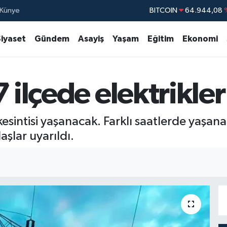
Künye
DOLAR
47,7436
EURO
55,2510
Siyaset
Gündem
Asayiş
Yaşam
Eğitim
Ekonomi
STERLİN
64,4811
GRAM ALTIN
6660.55
 ilçede elektrikler
BİST100
13.77
BITCOIN
64.944,08
kesintisi yaşanacak. Farklı saatlerde yaşanac
şlar uyarıldı.