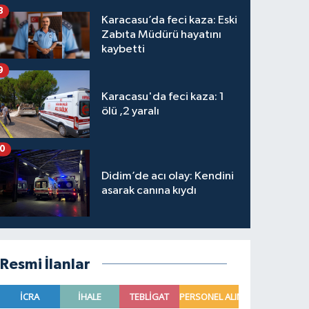
8
Karacasu’da feci kaza: Eski
Zabıta Müdürü hayatını
kaybetti
9
Karacasu'da feci kaza: 1
ölü ,2 yaralı
10
Didim’de acı olay: Kendini
asarak canına kıydı
Resmi İlanlar