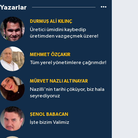
Yazarlar
DURMUŞ ALI KILINÇ
Üretici ümidini kaybedip
üretimden vazgeçmek üzere!
MEHMET ÖZÇAKIR
Tüm yerel yönetimlere çağrımdır!
MÜRVET NAZLI ALTINAYAR
Nazilli'nin tarihi çöküyor, biz hala
seyrediyoruz
ŞENOL BABACAN
İşte bizim Valimiz