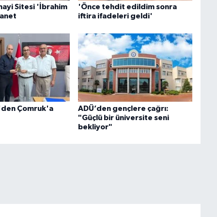
ayi Sitesi 'İbrahim
'Önce tehdit edildim sonra
manet
iftira ifadeleri geldi'
e'den Çomruk'a
ADÜ’den gençlere çağrı:
"Güçlü bir üniversite seni
bekliyor"