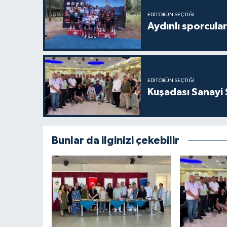
EDITÖRÜN SEÇTIĞI
Aydınlı sporcular
EDITÖRÜN SEÇTIĞI
Kuşadası Sanayi 
Bunlar da ilginizi çekebilir