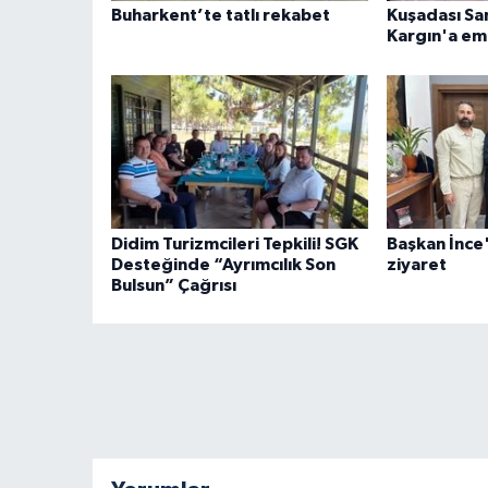
Buharkent’te tatlı rekabet
Kuşadası San
Kargın'a e
Didim Turizmcileri Tepkili! SGK
Başkan İnc
Desteğinde “Ayrımcılık Son
ziyaret
Bulsun” Çağrısı