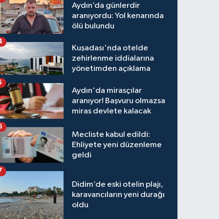
Aydın’da günlerdir
aranıyordu: Yol kenarında
ölü bulundu
4
Kuşadası'nda otelde
zehirlenme iddialarına
yönetimden açıklama
5
Aydın'da mirasçılar
aranıyor! Başvuru olmazsa
miras devlete kalacak
6
Mecliste kabul edildi:
Ehliyete yeni düzenleme
geldi
7
Didim’de eski otelin plajı,
karavancıların yeni durağı
oldu