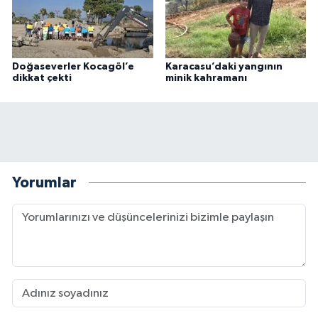
Doğaseverler Kocagöl’e
Karacasu’daki yangının
dikkat çekti
minik kahramanı
Yorumlar