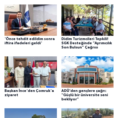
'Önce tehdit edildim sonra
Didim Turizmcileri Tepkili!
iftira ifadeleri geldi'
SGK Desteğinde “Ayrımcılık
Son Bulsun” Çağrısı
Başkan İnce'den Çomruk'a
ADÜ’den gençlere çağrı:
ziyaret
"Güçlü bir üniversite seni
bekliyor"