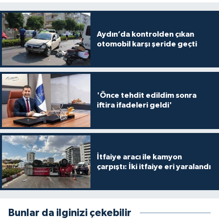
Aydın’da kontrolden çıkan
otomobil karşı şeride geçti
'Önce tehdit edildim sonra
iftira ifadeleri geldi'
İtfaiye aracı ile kamyon
çarpıştı: İki itfaiye eri yaralandı
Bunlar da ilginizi çekebilir