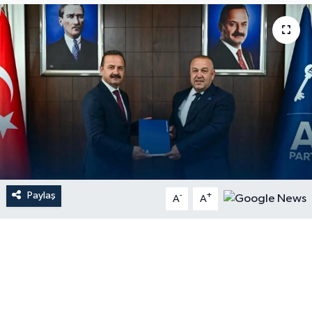
Paylaş
-
+
A
A