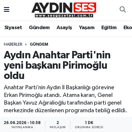
Asayiş
Aydın Nöbetçi Eczaneler
Siyaset
Gündem
Asayiş
Yaşam
Eğitim
Ek
Gündem
Aydın Hava Durumu
HABERLER
GÜNDEM
Siyaset
Aydin Namaz Vakitleri
Aydın Anahtar Parti'nin
yeni başkanı Pirimoğlu
Ekonomi
Aydın Trafik Yoğunluk Haritası
oldu
Yaşam
Süper Lig Puan Durumu ve Fikstür
Anahtar Parti’nin Aydın İl Başkanlığı görevine
Erkan Pirimoğlu atandı. Atama kararı, Genel
Eğitim
Tüm Manşetler
Başkan Yavuz Ağıralioğlu tarafından parti genel
merkezinde düzenlenen programda tebliğ edildi.
Kültür Sanat
Son Dakika Haberleri
26.06.2026 - 10:58
2
1 DK
Spor
Haber Arşivi
YAYINLANMA
PAYLAŞIM
OKUNMA SÜRESI