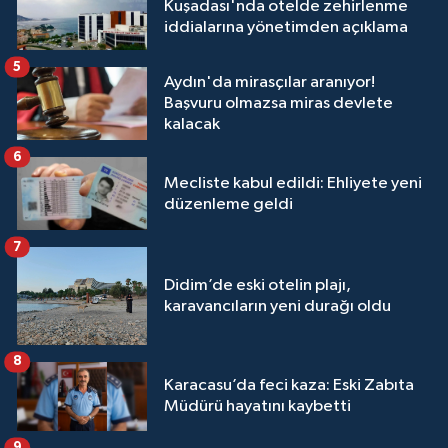
Kuşadası'nda otelde zehirlenme
iddialarına yönetimden açıklama
5
Aydın'da mirasçılar aranıyor!
Başvuru olmazsa miras devlete
kalacak
6
Mecliste kabul edildi: Ehliyete yeni
düzenleme geldi
7
Didim’de eski otelin plajı,
karavancıların yeni durağı oldu
8
Karacasu’da feci kaza: Eski Zabıta
Müdürü hayatını kaybetti
9