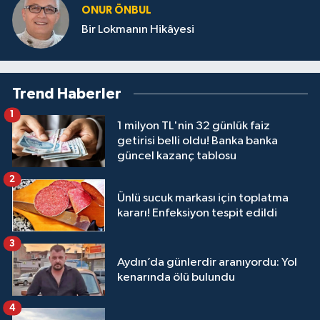
ONUR ÖNBUL
Bir Lokmanın Hikâyesi
Trend Haberler
1
1 milyon TL'nin 32 günlük faiz
getirisi belli oldu! Banka banka
güncel kazanç tablosu
2
Ünlü sucuk markası için toplatma
kararı! Enfeksiyon tespit edildi
3
Aydın’da günlerdir aranıyordu: Yol
kenarında ölü bulundu
4