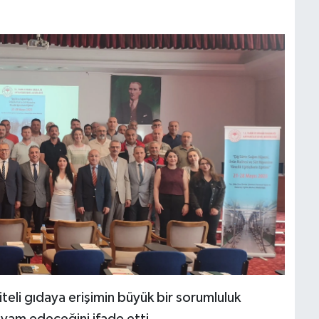
aliteli gıdaya erişimin büyük bir sorumluluk
evam edeceğini ifade etti.