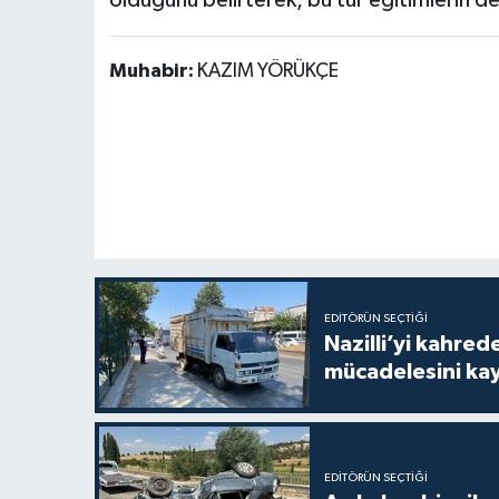
Muhabir:
KAZIM YÖRÜKÇE
EDITÖRÜN SEÇTIĞI
Nazilli’yi kahre
mücadelesini ka
EDITÖRÜN SEÇTIĞI