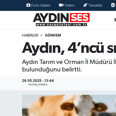
Foto Galeri
Video
Yazarlar
Asayiş
Aydın Nöbetçi Eczaneler
Gündem
Aydın Hava Durumu
HABERLER
GÜNDEM
Aydın, 4’ncü s
Siyaset
Aydin Namaz Vakitleri
Ekonomi
Aydın Trafik Yoğunluk Haritası
Aydın Tarım ve Orman İl Müdürü İbr
bulunduğunu belirtti.
Yaşam
Süper Lig Puan Durumu ve Fikstür
26.05.2025 - 13:44
Eğitim
Tüm Manşetler
YAYINLANMA
Kültür Sanat
Son Dakika Haberleri
Spor
Haber Arşivi