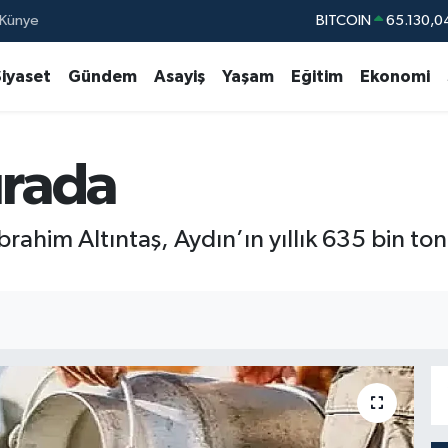
Künye
DOLAR
47,7106
EURO
55,1652
Siyaset
Gündem
Asayiş
Yaşam
Eğitim
Ekonomi
STERLİN
64,4046
GRAM ALTIN
6648.99
ırada
BİST100
13.77
BITCOIN
65.130,0
ahim Altıntaş, Aydın’ın yıllık 635 bin ton s