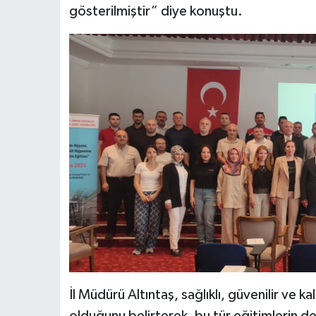
gösterilmiştir” diye konuştu.
İl Müdürü Altıntaş, sağlıklı, güvenilir ve k
olduğunu belirterek, bu tür eğitimlerin d