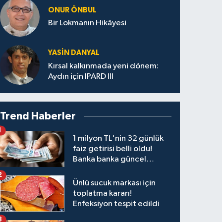
ONUR ÖNBUL
Bir Lokmanın Hikâyesi
YASIN DANYAL
Kırsal kalkınmada yeni dönem:
Aydın için IPARD III
Trend Haberler
1
1 milyon TL'nin 32 günlük
faiz getirisi belli oldu!
Banka banka güncel
kazanç tablosu
2
Ünlü sucuk markası için
toplatma kararı!
Enfeksiyon tespit edildi
3