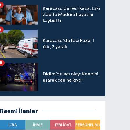
8
Karacasu’da feci kaza: Eski
Zabıta Müdürü hayatını
kaybetti
9
Karacasu'da feci kaza: 1
ölü ,2 yaralı
10
Didim’de acı olay: Kendini
asarak canına kıydı
Resmi İlanlar