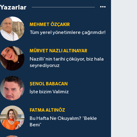
Yazarlar
MEHMET ÖZÇAKIR
Tüm yerel yönetimlere çağrımdır!
MÜRVET NAZLI ALTINAYAR
Nazilli'nin tarihi çöküyor, biz hala
seyrediyoruz
ŞENOL BABACAN
İşte bizim Valimiz
FATMA ALTINÖZ
Bu Hafta Ne Okuyalım? 'Bekle
Beni'