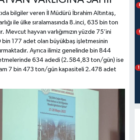
tıda bilgiler veren İl Müdürü İbrahim Altıntaş,
lığı ile ülke sıralamasında 8.inci, 635 bin ton
adır. Mevcut hayvan varlığımızın yüzde 75’ini
 30 bin 177 adet olan büyükbaş işletmesinin
turmaktadır. Ayrıca ilimiz genelinde bin 844
letmelerinde 634 adedi (2.584,83 ton/gün) ise
am 7 bin 473 ton/gün kapasiteli 2.478 adet