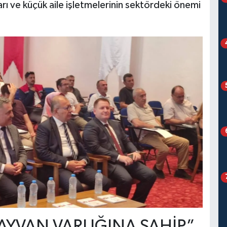
arı ve küçük aile işletmelerinin sektördeki önemi
HAYVAN VARLIĞINA SAHİP”