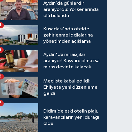
Aydın’da günlerdir
aranıyordu: Yol kenarında
ölü bulundu
4
Kuşadası'nda otelde
zehirlenme iddialarına
yönetimden açıklama
5
Aydın'da mirasçılar
aranıyor! Başvuru olmazsa
miras devlete kalacak
6
Mecliste kabul edildi:
Ehliyete yeni düzenleme
geldi
7
Didim’de eski otelin plajı,
karavancıların yeni durağı
oldu