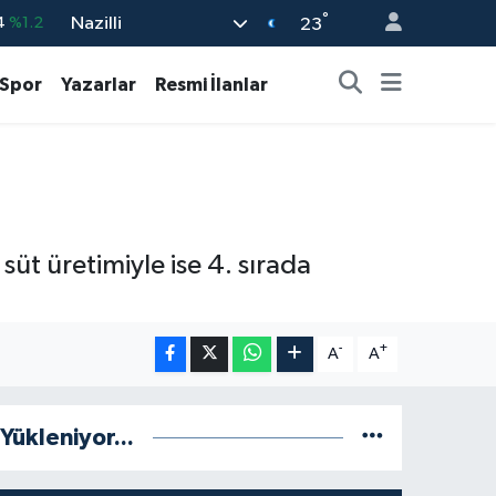
°
Nazilli
%0.17
23
%0.27
Spor
Yazarlar
Resmi İlanlar
%0.35
%2.59
3
%-19
4
%1.2
üt üretimiyle ise 4. sırada
-
+
A
A
Yükleniyor...