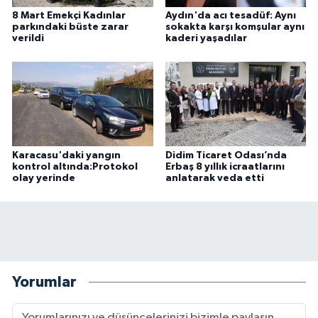
8 Mart Emekçi Kadınlar
Aydın'da acı tesadüf: Aynı
parkındaki büste zarar
sokakta karşı komşular aynı
verildi
kaderi yaşadılar
Karacasu'daki yangın
Didim Ticaret Odası’nda
kontrol altında:Protokol
Erbaş 8 yıllık icraatlarını
olay yerinde
anlatarak veda etti
Yorumlar