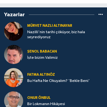
Yazarlar
MÜRVET NAZLI ALTINAYAR
Nazilli'nin tarihi çöküyor, biz hala
seyrediyoruz
ŞENOL BABACAN
İşte bizim Valimiz
FATMA ALTINÖZ
Bu Hafta Ne Okuyalım? 'Bekle Beni'
ONUR ÖNBUL
Bir Lokmanın Hikâyesi