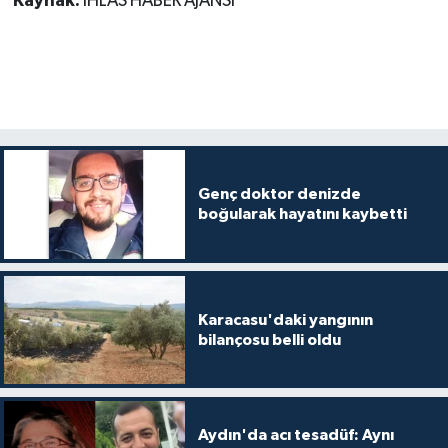
Kaynak:
İHLAS HABER AJANSI
Genç doktor denizde
boğularak hayatını kaybetti
Karacasu'daki yangının
bilançosu belli oldu
Aydın'da acı tesadüf: Aynı