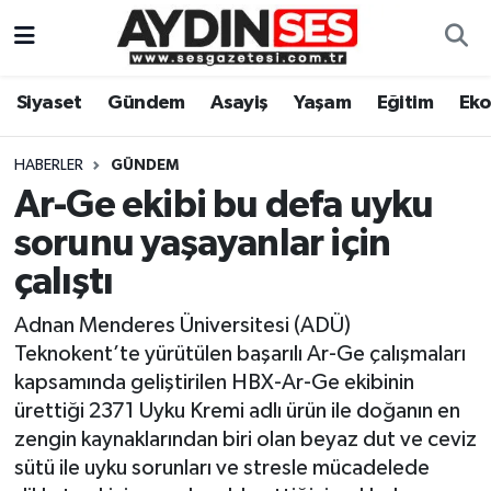
Asayiş
Aydın Nöbetçi Eczaneler
Siyaset
Gündem
Asayiş
Yaşam
Eğitim
Ek
Gündem
Aydın Hava Durumu
HABERLER
GÜNDEM
Siyaset
Aydin Namaz Vakitleri
Ar-Ge ekibi bu defa uyku
sorunu yaşayanlar için
Ekonomi
Aydın Trafik Yoğunluk Haritası
çalıştı
Yaşam
Süper Lig Puan Durumu ve Fikstür
Adnan Menderes Üniversitesi (ADÜ)
Teknokent’te yürütülen başarılı Ar-Ge çalışmaları
Eğitim
Tüm Manşetler
kapsamında geliştirilen HBX-Ar-Ge ekibinin
ürettiği 2371 Uyku Kremi adlı ürün ile doğanın en
Kültür Sanat
Son Dakika Haberleri
zengin kaynaklarından biri olan beyaz dut ve ceviz
sütü ile uyku sorunları ve stresle mücadelede
Spor
Haber Arşivi