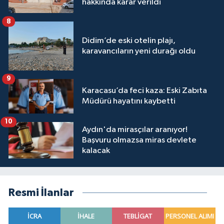
hakkında karar verildi
8
Didim’de eski otelin plajı,
karavancıların yeni durağı oldu
9
Karacasu’da feci kaza: Eski Zabıta
Müdürü hayatını kaybetti
10
Aydın'da mirasçılar aranıyor!
Başvuru olmazsa miras devlete
kalacak
Resmi İlanlar