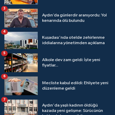
3
Aydın’da günlerdir aranıyordu: Yol
kenarında ölü bulundu
4
Kuşadası'nda otelde zehirlenme
iddialarına yönetimden açıklama
5
Alkole dev zam geldi: İşte yeni
fiyatlar...
6
Mecliste kabul edildi: Ehliyete yeni
düzenleme geldi
7
Aydın'da yaşlı kadının öldüğü
kazada yeni gelişme: Sürücünün