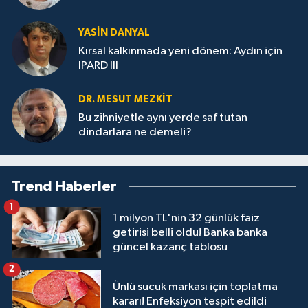
YASIN DANYAL
Kırsal kalkınmada yeni dönem: Aydın için
IPARD III
DR. MESUT MEZKIT
Bu zihniyetle aynı yerde saf tutan
dindarlara ne demeli?
Trend Haberler
1
1 milyon TL'nin 32 günlük faiz
getirisi belli oldu! Banka banka
güncel kazanç tablosu
2
Ünlü sucuk markası için toplatma
kararı! Enfeksiyon tespit edildi