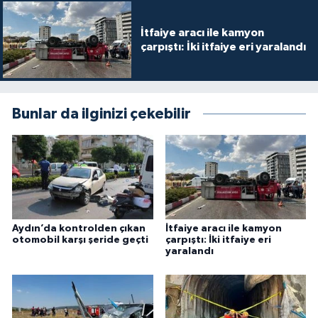
İtfaiye aracı ile kamyon
çarpıştı: İki itfaiye eri yaralandı
Bunlar da ilginizi çekebilir
Aydın’da kontrolden çıkan
İtfaiye aracı ile kamyon
otomobil karşı şeride geçti
çarpıştı: İki itfaiye eri
yaralandı