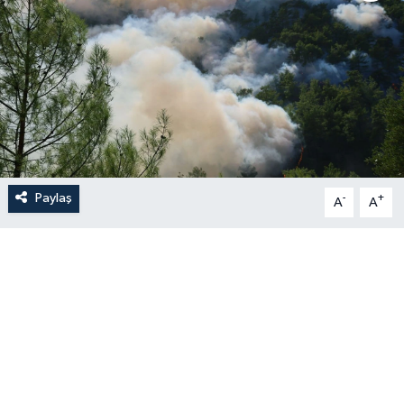
Paylaş
-
+
A
A