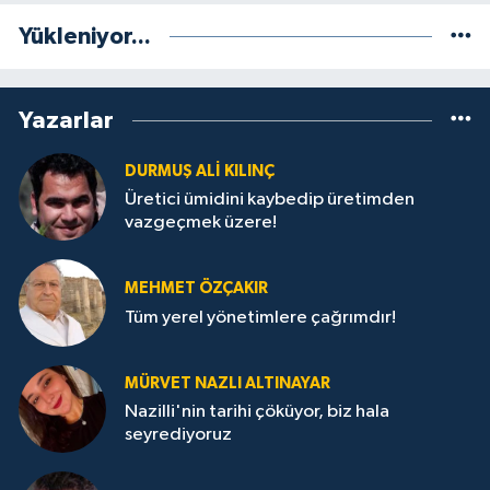
Yükleniyor...
Yazarlar
DURMUŞ ALI KILINÇ
Üretici ümidini kaybedip üretimden
vazgeçmek üzere!
MEHMET ÖZÇAKIR
Tüm yerel yönetimlere çağrımdır!
MÜRVET NAZLI ALTINAYAR
Nazilli'nin tarihi çöküyor, biz hala
seyrediyoruz