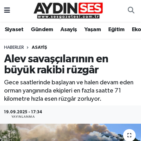
Asayiş
Aydın Nöbetçi Eczaneler
Siyaset
Gündem
Asayiş
Yaşam
Eğitim
Ek
Gündem
Aydın Hava Durumu
HABERLER
ASAYIŞ
Siyaset
Aydin Namaz Vakitleri
Alev savaşçılarının en
büyük rakibi rüzgâr
Ekonomi
Aydın Trafik Yoğunluk Haritası
Gece saatlerinde başlayan ve halen devam eden
Yaşam
Süper Lig Puan Durumu ve Fikstür
orman yangınında ekipleri en fazla saatte 71
kilometre hızla esen rüzgâr zorluyor.
Eğitim
Tüm Manşetler
19.09.2025 - 17:34
YAYINLANMA
Kültür Sanat
Son Dakika Haberleri
Spor
Haber Arşivi