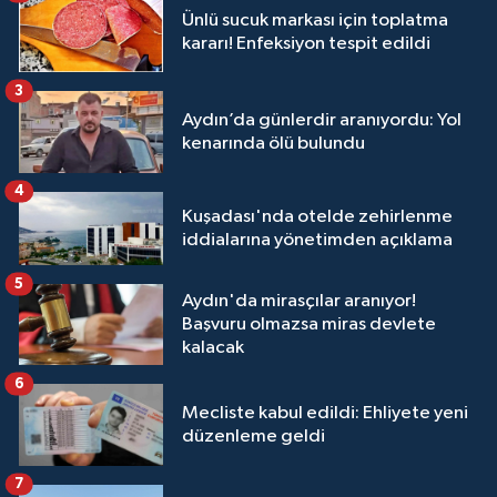
Ünlü sucuk markası için toplatma
kararı! Enfeksiyon tespit edildi
3
Aydın’da günlerdir aranıyordu: Yol
kenarında ölü bulundu
4
Kuşadası'nda otelde zehirlenme
iddialarına yönetimden açıklama
5
Aydın'da mirasçılar aranıyor!
Başvuru olmazsa miras devlete
kalacak
6
Mecliste kabul edildi: Ehliyete yeni
düzenleme geldi
7