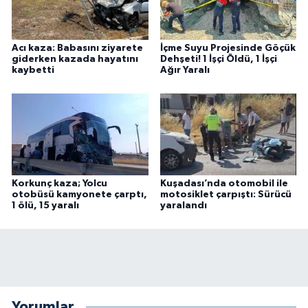
Acı kaza: Babasını ziyarete
İçme Suyu Projesinde Göçük
giderken kazada hayatını
Dehşeti! 1 İşçi Öldü, 1 İşçi
kaybetti
Ağır Yaralı
Korkunç kaza; Yolcu
Kuşadası’nda otomobil ile
otobüsü kamyonete çarptı,
motosiklet çarpıştı: Sürücü
1 ölü, 15 yaralı
yaralandı
Yorumlar