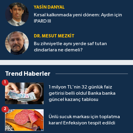
YASIN DANYAL
Kırsal kalkınmada yeni dönem: Aydın için
IPARD III
DR. MESUT MEZKIT
Bu zihniyetle aynı yerde saf tutan
dindarlara ne demeli?
Trend Haberler
1
1 milyon TL'nin 32 günlük faiz
getirisi belli oldu! Banka banka
güncel kazanç tablosu
2
Ünlü sucuk markası için toplatma
kararı! Enfeksiyon tespit edildi