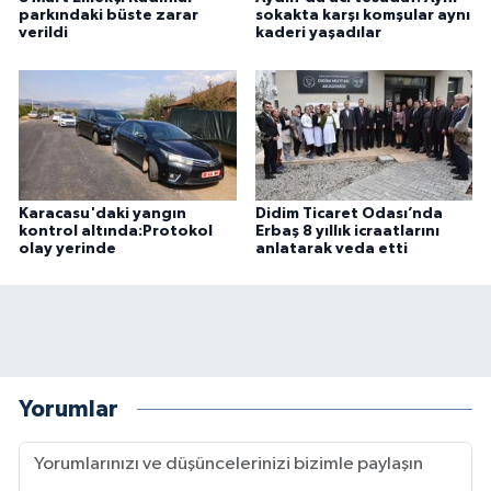
parkındaki büste zarar
sokakta karşı komşular aynı
verildi
kaderi yaşadılar
Karacasu'daki yangın
Didim Ticaret Odası’nda
kontrol altında:Protokol
Erbaş 8 yıllık icraatlarını
olay yerinde
anlatarak veda etti
Yorumlar