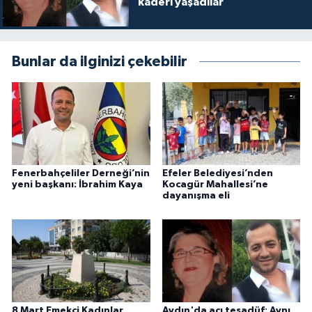
kaderi yaşadılar
Bunlar da ilginizi çekebilir
Fenerbahçeliler Derneği’nin
Efeler Belediyesi’nden
yeni başkanı: İbrahim Kaya
Kocagür Mahallesi’ne
dayanışma eli
8 Mart Emekçi Kadınlar
Aydın'da acı tesadüf: Aynı