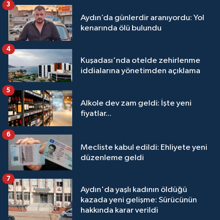
3
Aydın’da günlerdir aranıyordu: Yol
kenarında ölü bulundu
4
Kuşadası'nda otelde zehirlenme
iddialarına yönetimden açıklama
5
Alkole dev zam geldi: İşte yeni
fiyatlar...
6
Mecliste kabul edildi: Ehliyete yeni
düzenleme geldi
7
Aydın'da yaşlı kadının öldüğü
kazada yeni gelişme: Sürücünün
hakkında karar verildi