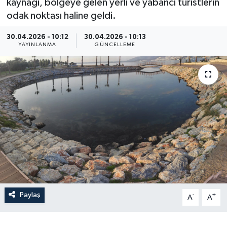
kaynağı, bölgeye gelen yerli ve yabancı turistlerin
odak noktası haline geldi.
30.04.2026 - 10:12
30.04.2026 - 10:13
YAYINLANMA
GÜNCELLEME
Paylaş
-
+
A
A