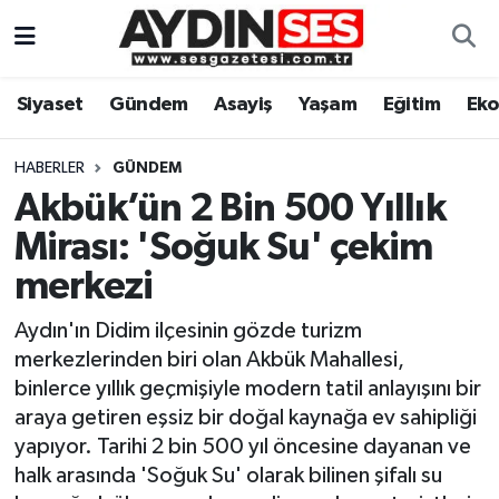
Asayiş
Aydın Nöbetçi Eczaneler
Siyaset
Gündem
Asayiş
Yaşam
Eğitim
Ek
Gündem
Aydın Hava Durumu
HABERLER
GÜNDEM
Siyaset
Aydin Namaz Vakitleri
Akbük’ün 2 Bin 500 Yıllık
Mirası: 'Soğuk Su' çekim
Ekonomi
Aydın Trafik Yoğunluk Haritası
merkezi
Yaşam
Süper Lig Puan Durumu ve Fikstür
Aydın'ın Didim ilçesinin gözde turizm
merkezlerinden biri olan Akbük Mahallesi,
Eğitim
Tüm Manşetler
binlerce yıllık geçmişiyle modern tatil anlayışını bir
araya getiren eşsiz bir doğal kaynağa ev sahipliği
Kültür Sanat
Son Dakika Haberleri
yapıyor. Tarihi 2 bin 500 yıl öncesine dayanan ve
halk arasında 'Soğuk Su' olarak bilinen şifalı su
Spor
Haber Arşivi