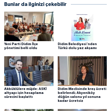
Bunlar da ilginizi çekebilir
Yeni Parti Didim İlçe
Didim Belediyesi'nden
yönetimi belli oldu
Türkü dolu yaz akşamı
Akbüklülere müjde: ASKİ
Didim Meclisinde kreş ücreti
altyapı için hesaplama
belirlendi; Akyeniköy
sürecini başlattı
düğün salonu yıl sonuna
kadar ücretsiz