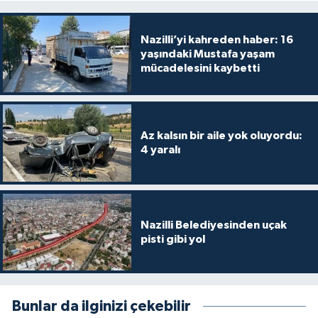
Nazilli’yi kahreden haber: 16
yaşındaki Mustafa yaşam
mücadelesini kaybetti
Az kalsın bir aile yok oluyordu:
4 yaralı
Nazilli Belediyesinden uçak
pisti gibi yol
Bunlar da ilginizi çekebilir