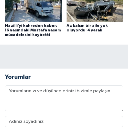
Nazilli’yi kahreden haber:
Az kalsın bir aile yok
16 yaşındaki Mustafa yaşam
oluyordu: 4 yaralı
mücadelesini kaybetti
Yorumlar