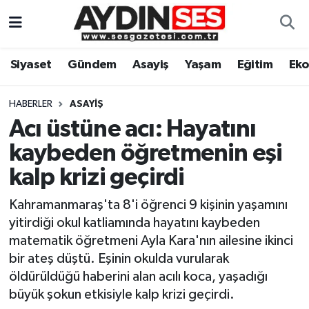
Asayiş
Aydın Nöbetçi Eczaneler
Siyaset
Gündem
Asayiş
Yaşam
Eğitim
Ek
Gündem
Aydın Hava Durumu
HABERLER
ASAYIŞ
Siyaset
Aydin Namaz Vakitleri
Acı üstüne acı: Hayatını
kaybeden öğretmenin eşi
Ekonomi
Aydın Trafik Yoğunluk Haritası
kalp krizi geçirdi
Yaşam
Süper Lig Puan Durumu ve Fikstür
Kahramanmaraş'ta 8'i öğrenci 9 kişinin yaşamını
yitirdiği okul katliamında hayatını kaybeden
Eğitim
Tüm Manşetler
matematik öğretmeni Ayla Kara'nın ailesine ikinci
bir ateş düştü. Eşinin okulda vurularak
Kültür Sanat
Son Dakika Haberleri
öldürüldüğü haberini alan acılı koca, yaşadığı
büyük şokun etkisiyle kalp krizi geçirdi.
Spor
Haber Arşivi