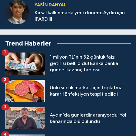
YASIN DANYAL
Kırsal kalkınmada yeni dönem: Aydın için
IPARD III
Trend Haberler
1
1 milyon TL'nin 32 günlük faiz
getirisi belli oldu! Banka banka
güncel kazanç tablosu
2
Ünlü sucuk markası için toplatma
kararı! Enfeksiyon tespit edildi
3
Aydın’da günlerdir aranıyordu: Yol
kenarında ölü bulundu
4