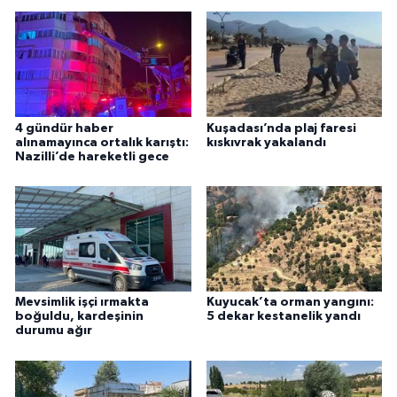
4 gündür haber
Kuşadası’nda plaj faresi
alınamayınca ortalık karıştı:
kıskıvrak yakalandı
Nazilli’de hareketli gece
Mevsimlik işçi ırmakta
Kuyucak’ta orman yangını:
boğuldu, kardeşinin
5 dekar kestanelik yandı
durumu ağır