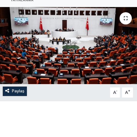
YAYINLANMA
Paylaş
-
+
A
A