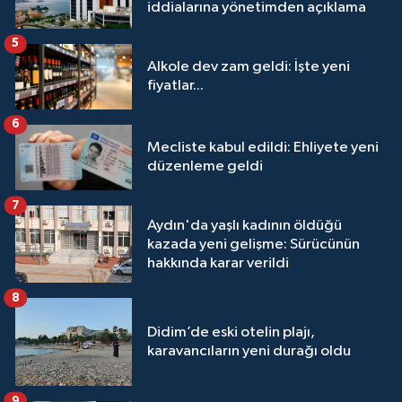
iddialarına yönetimden açıklama
5
Alkole dev zam geldi: İşte yeni
fiyatlar...
6
Mecliste kabul edildi: Ehliyete yeni
düzenleme geldi
7
Aydın'da yaşlı kadının öldüğü
kazada yeni gelişme: Sürücünün
hakkında karar verildi
8
Didim’de eski otelin plajı,
karavancıların yeni durağı oldu
9