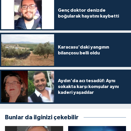
Genç doktor denizde
boğularak hayatını kaybetti
Karacasu'daki yangının
bilançosu belli oldu
Aydın'da acı tesadüf: Aynı
sokakta karşı komşular aynı
kaderi yaşadılar
Bunlar da ilginizi çekebilir