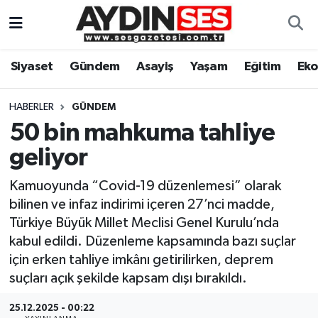
Asayiş
Aydın Nöbetçi Eczaneler
Siyaset
Gündem
Asayiş
Yaşam
Eğitim
Ek
Gündem
Aydın Hava Durumu
HABERLER
GÜNDEM
Siyaset
Aydin Namaz Vakitleri
50 bin mahkuma tahliye
geliyor
Ekonomi
Aydın Trafik Yoğunluk Haritası
Kamuoyunda “Covid-19 düzenlemesi” olarak
Yaşam
Süper Lig Puan Durumu ve Fikstür
bilinen ve infaz indirimi içeren 27’nci madde,
Türkiye Büyük Millet Meclisi Genel Kurulu’nda
Eğitim
Tüm Manşetler
kabul edildi. Düzenleme kapsamında bazı suçlar
için erken tahliye imkânı getirilirken, deprem
Kültür Sanat
Son Dakika Haberleri
suçları açık şekilde kapsam dışı bırakıldı.
Spor
Haber Arşivi
25.12.2025 - 00:22