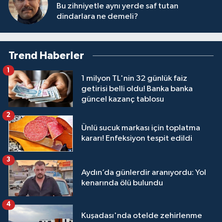
Bu zihniyetle aynı yerde saf tutan
dindarlara ne demeli?
Trend Haberler
1
1 milyon TL'nin 32 günlük faiz
getirisi belli oldu! Banka banka
güncel kazanç tablosu
2
Ünlü sucuk markası için toplatma
kararı! Enfeksiyon tespit edildi
3
Aydın’da günlerdir aranıyordu: Yol
kenarında ölü bulundu
4
Kuşadası'nda otelde zehirlenme