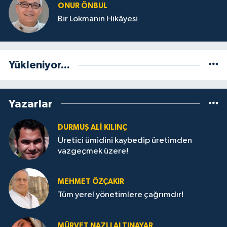
ONUR ÖNBUL
Bir Lokmanın Hikâyesi
Yükleniyor...
Yazarlar
DURMUŞ ALI KILINÇ
Üretici ümidini kaybedip üretimden
vazgeçmek üzere!
MEHMET ÖZÇAKIR
Tüm yerel yönetimlere çağrımdır!
MÜRVET NAZLI ALTINAYAR