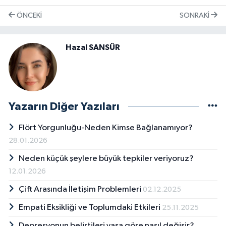
ÖNCEKI
SONRAKI
Hazal SANSÜR
Yazarın Diğer Yazıları
Flört Yorgunluğu-Neden Kimse Bağlanamıyor?
28.01.2026
Neden küçük şeylere büyük tepkiler veriyoruz?
12.01.2026
Çift Arasında İletişim Problemleri
02.12.2025
Empati Eksikliği ve Toplumdaki Etkileri
25.11.2025
Depresyonun belirtileri yaşa göre nasıl değişir?