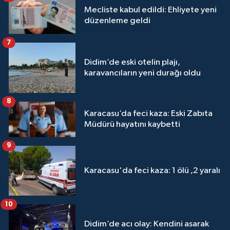
Mecliste kabul edildi: Ehliyete yeni
düzenleme geldi
7
Didim’de eski otelin plajı,
karavancıların yeni durağı oldu
8
Karacasu’da feci kaza: Eski Zabıta
Müdürü hayatını kaybetti
9
Karacasu'da feci kaza: 1 ölü ,2 yaralı
10
Didim’de acı olay: Kendini asarak