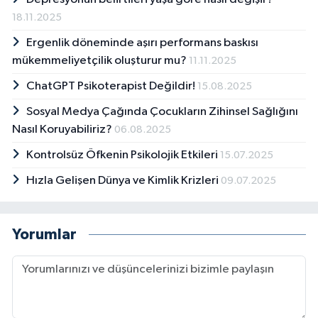
18.11.2025
Ergenlik döneminde aşırı performans baskısı
mükemmeliyetçilik oluşturur mu?
11.11.2025
ChatGPT Psikoterapist Değildir!
15.08.2025
Sosyal Medya Çağında Çocukların Zihinsel Sağlığını
Nasıl Koruyabiliriz?
06.08.2025
Kontrolsüz Öfkenin Psikolojik Etkileri
15.07.2025
Hızla Gelişen Dünya ve Kimlik Krizleri
09.07.2025
Yorumlar