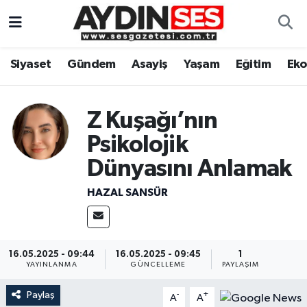
Asayiş
Aydın Nöbetçi Eczaneler
Siyaset
Gündem
Asayiş
Yaşam
Eğitim
Ek
Gündem
Aydın Hava Durumu
Z Kuşağı’nın
Siyaset
Aydin Namaz Vakitleri
Psikolojik
Ekonomi
Aydın Trafik Yoğunluk Haritası
Dünyasını Anlamak
Yaşam
Süper Lig Puan Durumu ve Fikstür
HAZAL SANSÜR
Eğitim
Tüm Manşetler
16.05.2025 - 09:44
16.05.2025 - 09:45
1
Kültür Sanat
Son Dakika Haberleri
YAYINLANMA
GÜNCELLEME
PAYLAŞIM
Paylaş
Spor
Haber Arşivi
-
+
A
A