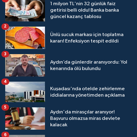
1 milyon TL'nin 32 günlük faiz
getirisi belli oldu! Banka banka
güncel kazanç tablosu
2
Ünlü sucuk markası için toplatma
kararı! Enfeksiyon tespit edildi
3
Aydın’da günlerdir aranıyordu: Yol
kenarında ölü bulundu
4
Kuşadası'nda otelde zehirlenme
iddialarına yönetimden açıklama
5
Aydın'da mirasçılar aranıyor!
Başvuru olmazsa miras devlete
kalacak
6