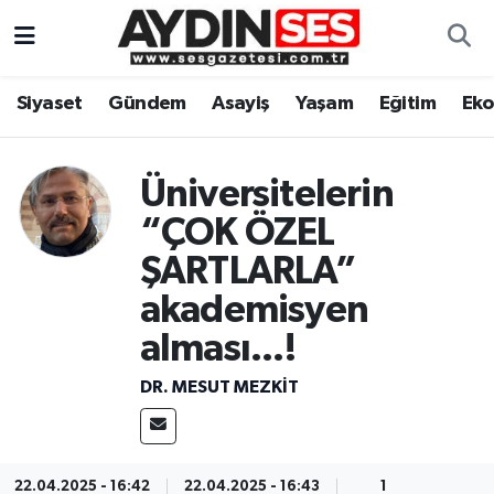
Asayiş
Aydın Nöbetçi Eczaneler
Siyaset
Gündem
Asayiş
Yaşam
Eğitim
Ek
Gündem
Aydın Hava Durumu
Üniversitelerin
Siyaset
Aydin Namaz Vakitleri
“ÇOK ÖZEL
Ekonomi
Aydın Trafik Yoğunluk Haritası
ŞARTLARLA”
akademisyen
Yaşam
Süper Lig Puan Durumu ve Fikstür
alması...!
Eğitim
Tüm Manşetler
DR. MESUT MEZKIT
Kültür Sanat
Son Dakika Haberleri
Spor
Haber Arşivi
22.04.2025 - 16:42
22.04.2025 - 16:43
1