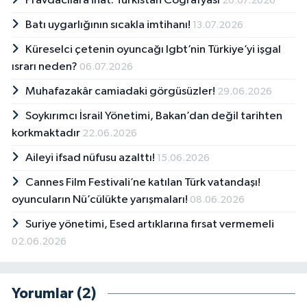
Pravdacılara inat: Türkistan Coğrafyası
20.07.2026
Batı uygarlığının sıcakla imtihanı!
13.07.2026
Küreselci çetenin oyuncağı lgbt’nin Türkiye’yi işgal
ısrarı neden?
06.07.2026
Muhafazakâr camiadaki görgüsüzler!
29.06.2026
Soykırımcı İsrail Yönetimi, Bakan’dan değil tarihten
korkmaktadır
22.06.2026
Aileyi ifsad nüfusu azalttı!
15.06.2026
Cannes Film Festivali’ne katılan Türk vatandaşı!
oyuncuların Nü’cülükte yarışmaları!
08.06.2026
Suriye yönetimi, Esed artıklarına fırsat vermemeli
02.06.2026
Yorumlar (2)