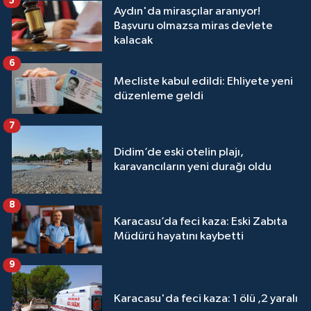
5
Aydın'da mirasçılar aranıyor!
Başvuru olmazsa miras devlete
kalacak
6
Mecliste kabul edildi: Ehliyete yeni
düzenleme geldi
7
Didim’de eski otelin plajı,
karavancıların yeni durağı oldu
8
Karacasu’da feci kaza: Eski Zabıta
Müdürü hayatını kaybetti
9
Karacasu'da feci kaza: 1 ölü ,2 yaralı