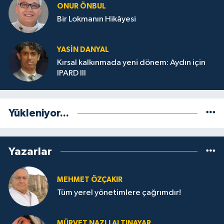
ONUR ÖNBUL
Bir Lokmanın Hikâyesi
YASIN DANYAL
Kırsal kalkınmada yeni dönem: Aydın için
IPARD III
Yükleniyor...
Yazarlar
MEHMET ÖZÇAKIR
Tüm yerel yönetimlere çağrımdır!
MÜRVET NAZLI ALTINAYAR