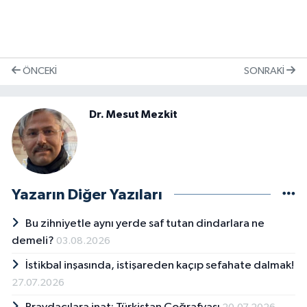
ÖNCEKI
SONRAKI
Dr. Mesut Mezkit
Yazarın Diğer Yazıları
Bu zihniyetle aynı yerde saf tutan dindarlara ne
demeli?
03.08.2026
İstikbal inşasında, istişareden kaçıp sefahate dalmak!
27.07.2026