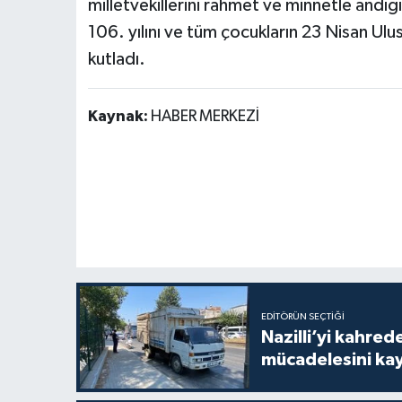
milletvekillerini rahmet ve minnetle andı
106. yılını ve tüm çocukların 23 Nisan Ul
kutladı.
Kaynak:
HABER MERKEZİ
EDITÖRÜN SEÇTIĞI
Nazilli’yi kahre
mücadelesini ka