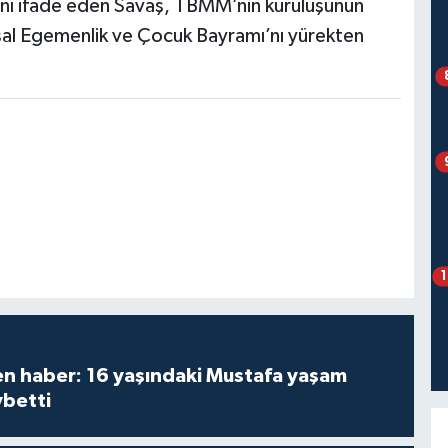
ğını ifade eden Savaş, TBMM’nin kuruluşunun
usal Egemenlik ve Çocuk Bayramı’nı yürekten
den haber: 16 yaşındaki Mustafa yaşam
ybetti