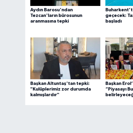
Aydın Barosu'ndan
Buharkent’t
Tezcan'ların bürosunun
geçecek: Taz
aranmasına tepki
başladı
Başkan Altuntaş'tan tepki:
Başkan Erol’
"Kulüplerimiz zor durumda
“Piyasayı Bu
kalmışlardır"
belirleyece