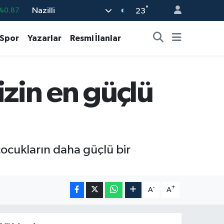
°
Nazilli
%0.87
23
%0.18
Spor
Yazarlar
Resmi İlanlar
%0.32
%0.38
zin en güçlü
%2.59
3
%-19
ocukların daha güçlü bir
-
+
A
A