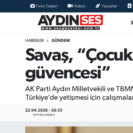
Foto Galeri
Video
Yazarlar
Asayiş
Aydın Nöbetçi Eczaneler
Gündem
Aydın Hava Durumu
HABERLER
GÜNDEM
Savaş, “Çocuk
Siyaset
Aydin Namaz Vakitleri
güvencesi”
Ekonomi
Aydın Trafik Yoğunluk Haritası
Yaşam
Süper Lig Puan Durumu ve Fikstür
AK Parti Aydın Milletvekili ve TB
Türkiye’de yetişmesi için çalışmalar
Eğitim
Tüm Manşetler
22.04.2026 - 20:33
Kültür Sanat
Son Dakika Haberleri
YAYINLANMA
Spor
Haber Arşivi