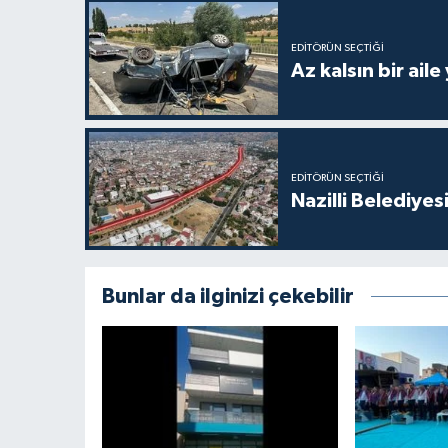
EDITÖRÜN SEÇTIĞI
Az kalsın bir aile
EDITÖRÜN SEÇTIĞI
Nazilli Belediyes
Bunlar da ilginizi çekebilir