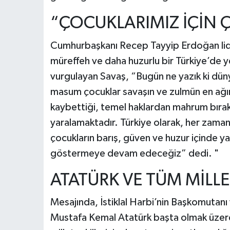
“ÇOCUKLARIMIZ İÇİN 
Cumhurbaşkanı Recep Tayyip Erdoğan lide
müreffeh ve daha huzurlu bir Türkiye’de yet
vurgulayan Savaş, “Bugün ne yazık ki düny
masum çocuklar savaşın ve zulmün en ağır
kaybettiği, temel haklardan mahrum bırakıl
yaralamaktadır. Türkiye olarak, her zam
çocukların barış, güven ve huzur içinde ya
göstermeye devam edeceğiz” dedi. "
ATATÜRK VE TÜM MİLLE
Mesajında, İstiklal Harbi’nin Başkomutanı v
Mustafa Kemal Atatürk başta olmak üzere,