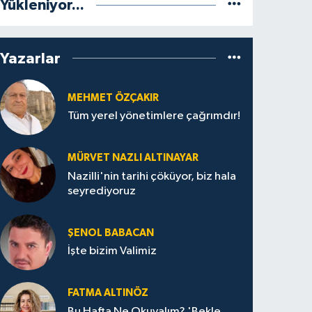
Yükleniyor...
Yazarlar
MEHMET ÖZÇAKIR
Tüm yerel yönetimlere çağrımdır!
MÜRVET NAZLI ALTINAYAR
Nazilli'nin tarihi çöküyor, biz hala
seyrediyoruz
ŞENOL BABACAN
İşte bizim Valimiz
FATMA ALTINÖZ
Bu Hafta Ne Okuyalım? 'Bekle