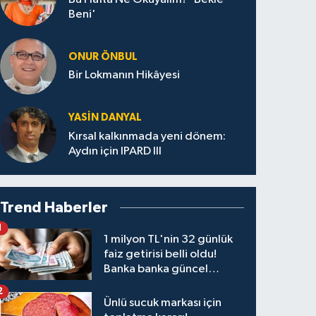
Beni'
ONUR ÖNBUL
Bir Lokmanın Hikâyesi
YASIN DANYAL
Kırsal kalkınmada yeni dönem:
Aydın için IPARD III
Trend Haberler
1
1 milyon TL'nin 32 günlük
faiz getirisi belli oldu!
Banka banka güncel
kazanç tablosu
2
Ünlü sucuk markası için