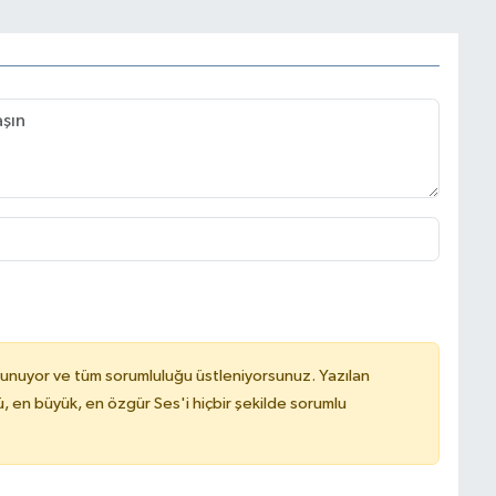
lunuyor ve tüm sorumluluğu üstleniyorsunuz. Yazılan
, en büyük, en özgür Ses'i hiçbir şekilde sorumlu