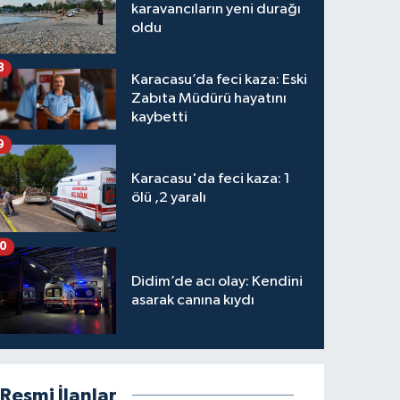
karavancıların yeni durağı
oldu
8
Karacasu’da feci kaza: Eski
Zabıta Müdürü hayatını
kaybetti
9
Karacasu'da feci kaza: 1
ölü ,2 yaralı
10
Didim’de acı olay: Kendini
asarak canına kıydı
Resmi İlanlar