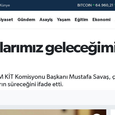
Künye
BITCOIN
64.960,21
DOLAR
47,7436
Siyaset
Gündem
Asayiş
Yaşam
Eğitim
Ekonomi
EURO
55,2510
STERLİN
64,4811
larımız geleceğimi
GRAM ALTIN
6648.99
BİST100
13.77
MM KİT Komisyonu Başkanı Mustafa Savaş, ç
ın süreceğini ifade etti.