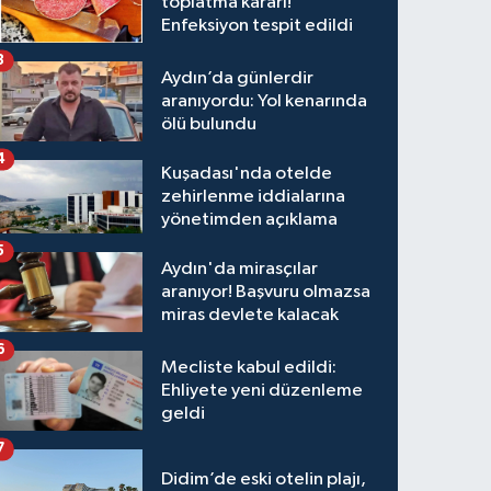
toplatma kararı!
Enfeksiyon tespit edildi
3
Aydın’da günlerdir
aranıyordu: Yol kenarında
ölü bulundu
4
Kuşadası'nda otelde
zehirlenme iddialarına
yönetimden açıklama
5
Aydın'da mirasçılar
aranıyor! Başvuru olmazsa
miras devlete kalacak
6
Mecliste kabul edildi:
Ehliyete yeni düzenleme
geldi
7
Didim’de eski otelin plajı,