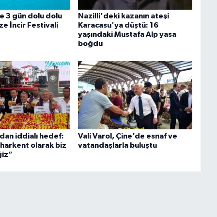
e 3 gün dolu dolu
Nazilli'deki kazanın ateşi
e İncir Festivali
Karacasu'ya düştü: 16
yaşındaki Mustafa Alp yasa
boğdu
dan iddialı hedef:
Vali Varol, Çine’de esnaf ve
harkent olarak biz
vatandaşlarla buluştu
ğiz”