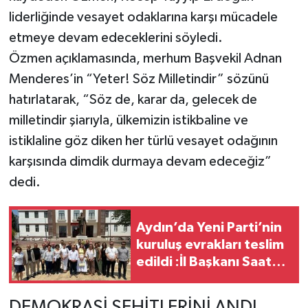
liderliğinde vesayet odaklarına karşı mücadele
etmeye devam edeceklerini söyledi.
Özmen açıklamasında, merhum Başvekil Adnan
Menderes’in “Yeter! Söz Milletindir” sözünü
hatırlatarak, “Söz de, karar da, gelecek de
milletindir şiarıyla, ülkemizin istikbaline ve
istiklaline göz diken her türlü vesayet odağının
karşısında dimdik durmaya devam edeceğiz”
dedi.
Aydın’da Yeni Parti’nin
kuruluş evrakları teslim
edildi :İl Başkanı Saatçı:
“Korkumuz yok”
DEMOKRASİ ŞEHİTLERİNİ ANDI