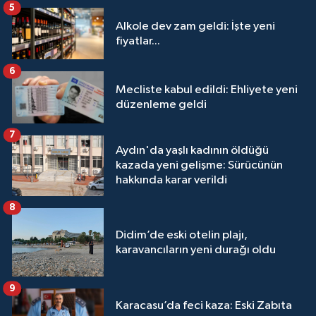
5
Alkole dev zam geldi: İşte yeni
fiyatlar...
6
Mecliste kabul edildi: Ehliyete yeni
düzenleme geldi
7
Aydın'da yaşlı kadının öldüğü
kazada yeni gelişme: Sürücünün
hakkında karar verildi
8
Didim’de eski otelin plajı,
karavancıların yeni durağı oldu
9
Karacasu’da feci kaza: Eski Zabıta