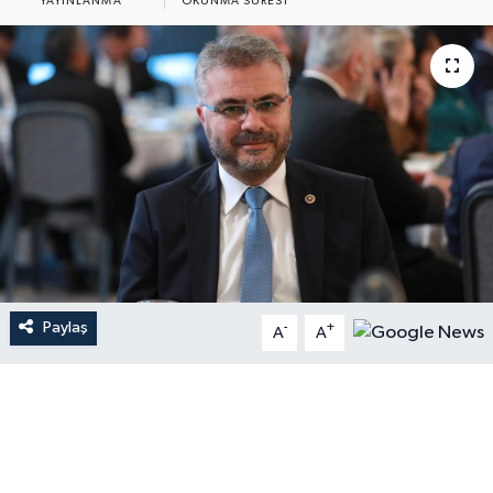
YAYINLANMA
OKUNMA SÜRESI
Paylaş
-
+
A
A