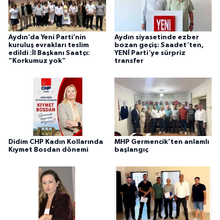
Aydın’da Yeni Parti’nin
Aydın siyasetinde ezber
kuruluş evrakları teslim
bozan geçiş: Saadet'ten,
edildi :İl Başkanı Saatçı:
YENİ Parti'ye sürpriz
“Korkumuz yok”
transfer
Didim CHP Kadın Kollarında
MHP Germencik’ten anlamlı
Kıymet Bosdan dönemi
başlangıç