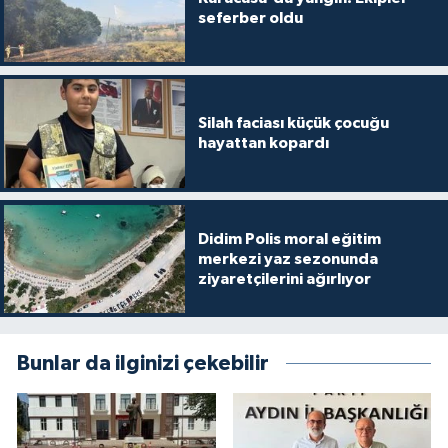
seferber oldu
Silah faciası küçük çocuğu
hayattan kopardı
Didim Polis moral eğitim
merkezi yaz sezonunda
ziyaretçilerini ağırlıyor
Bunlar da ilginizi çekebilir