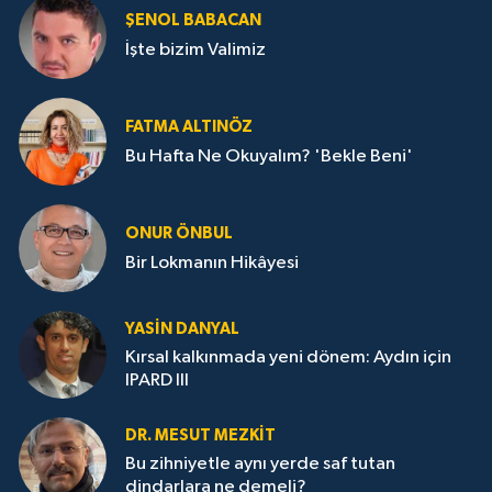
ŞENOL BABACAN
İşte bizim Valimiz
FATMA ALTINÖZ
Bu Hafta Ne Okuyalım? 'Bekle Beni'
ONUR ÖNBUL
Bir Lokmanın Hikâyesi
YASIN DANYAL
Kırsal kalkınmada yeni dönem: Aydın için
IPARD III
DR. MESUT MEZKIT
Bu zihniyetle aynı yerde saf tutan
dindarlara ne demeli?