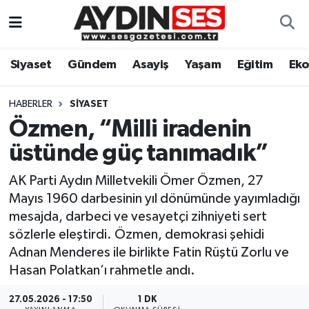
Asayiş
Aydın Nöbetçi Eczaneler
Siyaset
Gündem
Asayiş
Yaşam
Eğitim
Ek
Gündem
Aydın Hava Durumu
HABERLER
SIYASET
Siyaset
Aydin Namaz Vakitleri
Özmen, “Milli iradenin
üstünde güç tanımadık”
Ekonomi
Aydın Trafik Yoğunluk Haritası
AK Parti Aydın Milletvekili Ömer Özmen, 27
Yaşam
Süper Lig Puan Durumu ve Fikstür
Mayıs 1960 darbesinin yıl dönümünde yayımladığı
mesajda, darbeci ve vesayetçi zihniyeti sert
Eğitim
Tüm Manşetler
sözlerle eleştirdi. Özmen, demokrasi şehidi
Adnan Menderes ile birlikte Fatin Rüştü Zorlu ve
Kültür Sanat
Son Dakika Haberleri
Hasan Polatkan’ı rahmetle andı.
Spor
Haber Arşivi
27.05.2026 - 17:50
1 DK