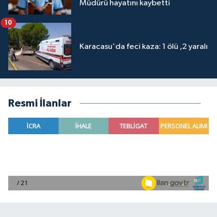
Müdürü hayatını kaybetti
10
Karacasu'da feci kaza: 1 ölü ,2 yaralı
Resmi İlanlar