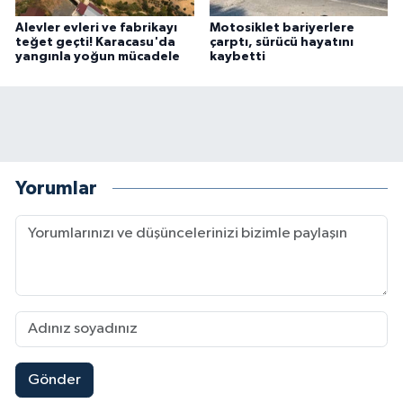
Alevler evleri ve fabrikayı
Motosiklet bariyerlere
teğet geçti! Karacasu'da
çarptı, sürücü hayatını
yangınla yoğun mücadele
kaybetti
Yorumlar
Gönder