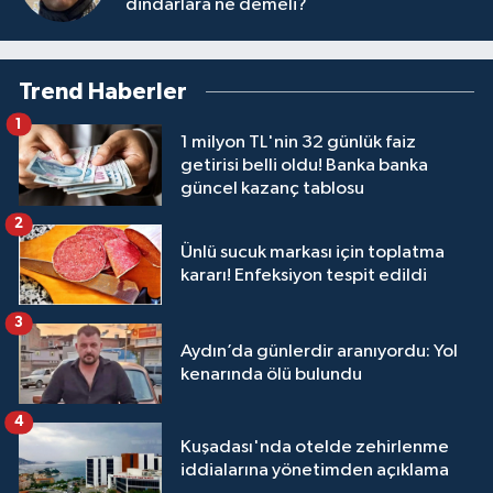
dindarlara ne demeli?
Trend Haberler
1
1 milyon TL'nin 32 günlük faiz
getirisi belli oldu! Banka banka
güncel kazanç tablosu
2
Ünlü sucuk markası için toplatma
kararı! Enfeksiyon tespit edildi
3
Aydın’da günlerdir aranıyordu: Yol
kenarında ölü bulundu
4
Kuşadası'nda otelde zehirlenme
iddialarına yönetimden açıklama