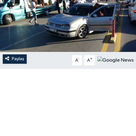
Paylaş
-
+
A
A