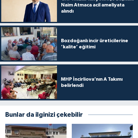
Naim Atmaca acil ameliyata
alındı
Bozdoğanlı incir üreticilerine
’kalite’ eğitimi
MHP İncirliova’nın A Takımı
belirlendi
Bunlar da ilginizi çekebilir