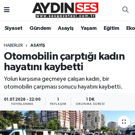
Asayiş
Aydın Nöbetçi Eczaneler
Siyaset
Gündem
Asayiş
Yaşam
Eğitim
Ek
Gündem
Aydın Hava Durumu
HABERLER
ASAYIŞ
Siyaset
Aydin Namaz Vakitleri
Otomobilin çarptığı kadın
hayatını kaybetti
Ekonomi
Aydın Trafik Yoğunluk Haritası
Yolun karşısına geçmeye çalışan kadın, bir
Yaşam
Süper Lig Puan Durumu ve Fikstür
otomobilin çarpması sonucu hayatını kaybetti.
Eğitim
Tüm Manşetler
01.07.2026 - 22:00
1
1 DK
YAYINLANMA
PAYLAŞIM
OKUNMA SÜRESI
Kültür Sanat
Son Dakika Haberleri
Spor
Haber Arşivi