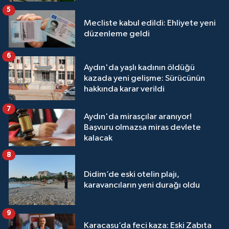
5
Mecliste kabul edildi: Ehliyete yeni
düzenleme geldi
6
Aydın'da yaşlı kadının öldüğü
kazada yeni gelişme: Sürücünün
hakkında karar verildi
7
Aydın'da mirasçılar aranıyor!
Başvuru olmazsa miras devlete
kalacak
8
Didim’de eski otelin plajı,
karavancıların yeni durağı oldu
9
Karacasu’da feci kaza: Eski Zabıta