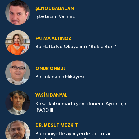
ŞENOL BABACAN
İşte bizim Valimiz
FATMA ALTINÖZ
Bu Hafta Ne Okuyalım? 'Bekle Beni'
ONUR ÖNBUL
Bir Lokmanın Hikâyesi
YASIN DANYAL
Kırsal kalkınmada yeni dönem: Aydın için
IPARD III
DR. MESUT MEZKIT
Bu zihniyetle aynı yerde saf tutan