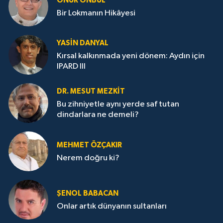
ONUR ÖNBUL
Bir Lokmanın Hikâyesi
YASIN DANYAL
Kırsal kalkınmada yeni dönem: Aydın için
IPARD III
DR. MESUT MEZKIT
Bu zihniyetle aynı yerde saf tutan
dindarlara ne demeli?
MEHMET ÖZÇAKIR
Nerem doğru ki?
ŞENOL BABACAN
Onlar artık dünyanın sultanları