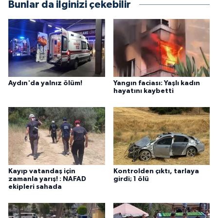
Bunlar da ilginizi çekebilir
Aydın'da yalnız ölüm!
Yangın faciası: Yaşlı kadın
hayatını kaybetti
Kayıp vatandaş için
Kontrolden çıktı, tarlaya
zamanla yarış! : NAFAD
girdi; 1 ölü
ekipleri sahada