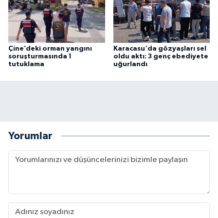
Çine’deki orman yangını
Karacasu'da gözyaşları sel
soruşturmasında 1
oldu aktı: 3 genç ebediyete
tutuklama
uğurlandı
Yorumlar