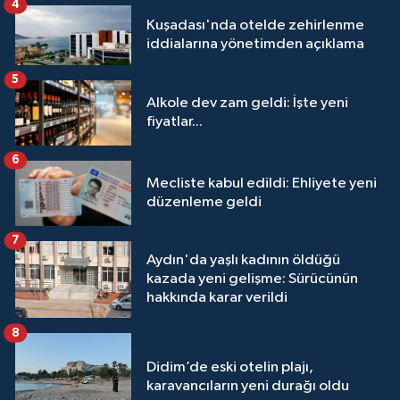
4
Kuşadası'nda otelde zehirlenme
iddialarına yönetimden açıklama
5
Alkole dev zam geldi: İşte yeni
fiyatlar...
6
Mecliste kabul edildi: Ehliyete yeni
düzenleme geldi
7
Aydın'da yaşlı kadının öldüğü
kazada yeni gelişme: Sürücünün
hakkında karar verildi
8
Didim’de eski otelin plajı,
karavancıların yeni durağı oldu