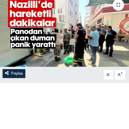
Paylaş
-
+
A
A