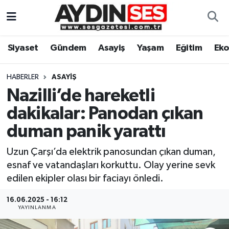
Asayiş
Aydın Nöbetçi Eczaneler
Siyaset
Gündem
Asayiş
Yaşam
Eğitim
Ek
Gündem
Aydın Hava Durumu
HABERLER
ASAYIŞ
Siyaset
Aydin Namaz Vakitleri
Nazilli’de hareketli
dakikalar: Panodan çıkan
Ekonomi
Aydın Trafik Yoğunluk Haritası
duman panik yarattı
Yaşam
Süper Lig Puan Durumu ve Fikstür
Uzun Çarşı’da elektrik panosundan çıkan duman,
esnaf ve vatandaşları korkuttu. Olay yerine sevk
Eğitim
Tüm Manşetler
edilen ekipler olası bir faciayı önledi.
Kültür Sanat
Son Dakika Haberleri
16.06.2025 - 16:12
YAYINLANMA
Spor
Haber Arşivi