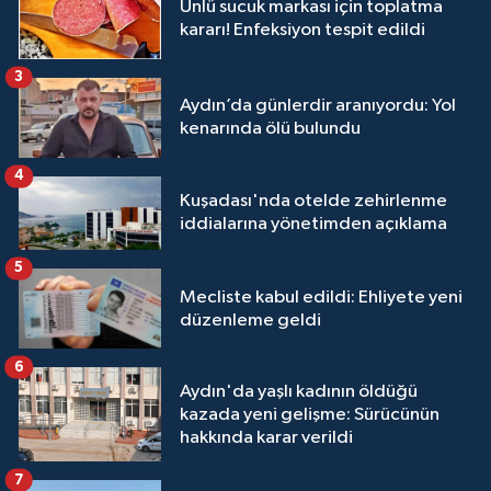
Ünlü sucuk markası için toplatma
kararı! Enfeksiyon tespit edildi
3
Aydın’da günlerdir aranıyordu: Yol
kenarında ölü bulundu
4
Kuşadası'nda otelde zehirlenme
iddialarına yönetimden açıklama
5
Mecliste kabul edildi: Ehliyete yeni
düzenleme geldi
6
Aydın'da yaşlı kadının öldüğü
kazada yeni gelişme: Sürücünün
hakkında karar verildi
7