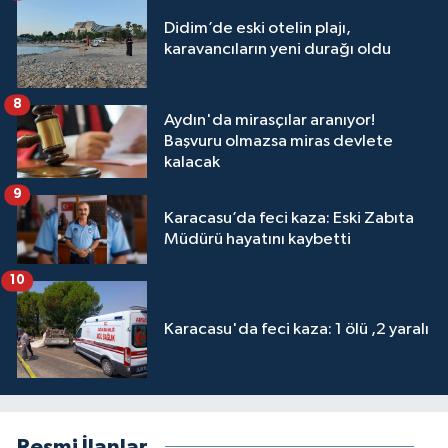
Didim’de eski otelin plajı,
karavancıların yeni durağı oldu
8
Aydın'da mirasçılar aranıyor!
Başvuru olmazsa miras devlete
kalacak
9
Karacasu’da feci kaza: Eski Zabıta
Müdürü hayatını kaybetti
10
Karacasu'da feci kaza: 1 ölü ,2 yaralı
Resmi İlanlar