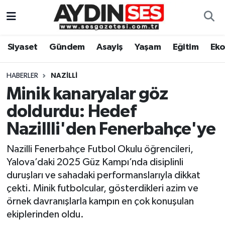
Asayiş
Aydın Nöbetçi Eczaneler
Siyaset
Gündem
Asayiş
Yaşam
Eğitim
Ek
Gündem
Aydın Hava Durumu
HABERLER
NAZILLI
Siyaset
Aydin Namaz Vakitleri
Minik kanaryalar göz
doldurdu: Hedef
Ekonomi
Aydın Trafik Yoğunluk Haritası
Nazillli'den Fenerbahçe'ye
Yaşam
Süper Lig Puan Durumu ve Fikstür
Nazilli Fenerbahçe Futbol Okulu öğrencileri,
Yalova’daki 2025 Güz Kampı’nda disiplinli
Eğitim
Tüm Manşetler
duruşları ve sahadaki performanslarıyla dikkat
çekti. Minik futbolcular, gösterdikleri azim ve
Kültür Sanat
Son Dakika Haberleri
örnek davranışlarla kampın en çok konuşulan
ekiplerinden oldu.
Spor
Haber Arşivi