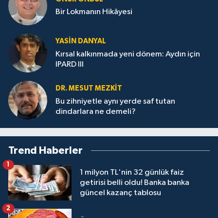
Bir Lokmanın Hikâyesi
YASIN DANYAL
Kırsal kalkınmada yeni dönem: Aydın için
IPARD III
DR. MESUT MEZKIT
Bu zihniyetle aynı yerde saf tutan
dindarlara ne demeli?
Trend Haberler
1
1 milyon TL'nin 32 günlük faiz
getirisi belli oldu! Banka banka
güncel kazanç tablosu
2