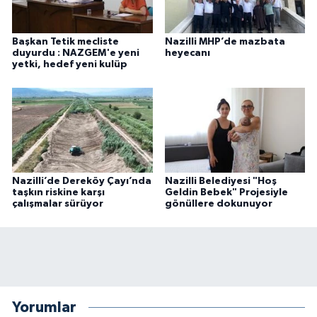
Başkan Tetik mecliste
Nazilli MHP’de mazbata
duyurdu : NAZGEM'e yeni
heyecanı
yetki, hedef yeni kulüp
Nazilli’de Dereköy Çayı’nda
Nazilli Belediyesi "Hoş
taşkın riskine karşı
Geldin Bebek" Projesiyle
çalışmalar sürüyor
gönüllere dokunuyor
Yorumlar