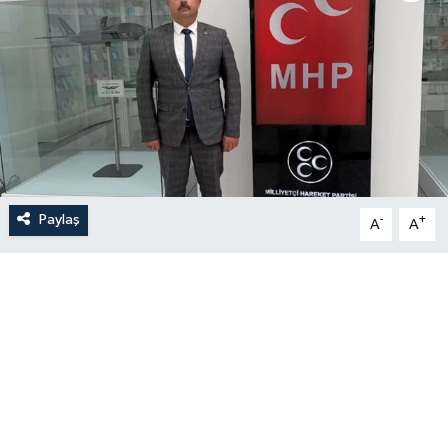
Paylaş
-
+
A
A