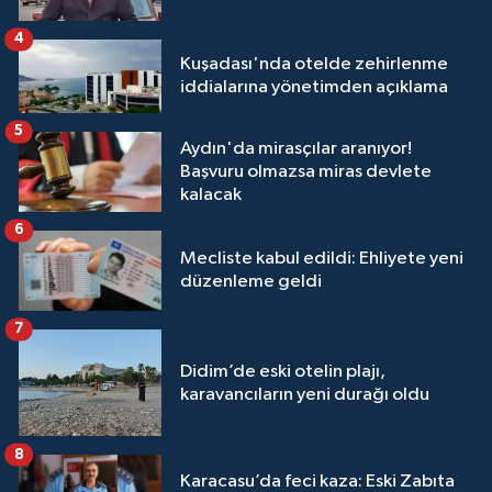
4
Kuşadası'nda otelde zehirlenme
iddialarına yönetimden açıklama
5
Aydın'da mirasçılar aranıyor!
Başvuru olmazsa miras devlete
kalacak
6
Mecliste kabul edildi: Ehliyete yeni
düzenleme geldi
7
Didim’de eski otelin plajı,
karavancıların yeni durağı oldu
8
Karacasu’da feci kaza: Eski Zabıta