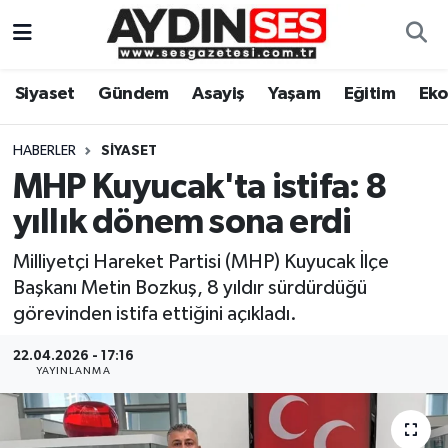
Asayiş
Aydın Nöbetçi Eczaneler
Siyaset
Gündem
Asayiş
Yaşam
Eğitim
Ek
Gündem
Aydın Hava Durumu
HABERLER
SIYASET
Siyaset
Aydin Namaz Vakitleri
MHP Kuyucak'ta istifa: 8
yıllık dönem sona erdi
Ekonomi
Aydın Trafik Yoğunluk Haritası
Milliyetçi Hareket Partisi (MHP) Kuyucak İlçe
Yaşam
Süper Lig Puan Durumu ve Fikstür
Başkanı Metin Bozkuş, 8 yıldır sürdürdüğü
görevinden istifa ettiğini açıkladı.
Eğitim
Tüm Manşetler
22.04.2026 - 17:16
YAYINLANMA
Kültür Sanat
Son Dakika Haberleri
Spor
Haber Arşivi