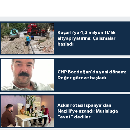
Koçarlı’ya 4,2 milyon TL’lik
altyapı yatırımı: Çalışmalar
başladı
CHP Bozdoğan’da yeni dönem:
Değer göreve başladı
Aşkın rotası İspanya’dan
Nazilli’ye uzandı: Mutluluğa
“evet” dediler