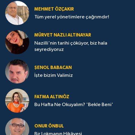
MEHMET ÖZÇAKIR
Tüm yerel yönetimlere çağrımdır!
MÜRVET NAZLI ALTINAYAR
Nazilli'nin tarihi çöküyor, biz hala
seyrediyoruz
ŞENOL BABACAN
İşte bizim Valimiz
FATMA ALTINÖZ
Bu Hafta Ne Okuyalım? 'Bekle Beni'
ONUR ÖNBUL
Bir Lokmanın Hikâyesi