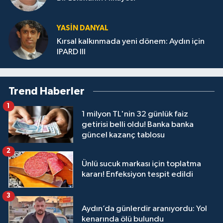
YASIN DANYAL
Kırsal kalkınmada yeni dönem: Aydın için
IPARD III
Trend Haberler
1
1 milyon TL'nin 32 günlük faiz
getirisi belli oldu! Banka banka
güncel kazanç tablosu
2
Ünlü sucuk markası için toplatma
kararı! Enfeksiyon tespit edildi
3
Aydın’da günlerdir aranıyordu: Yol
kenarında ölü bulundu