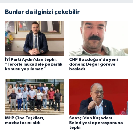
Bunlar da ilginizi çekebilir
İYİ Parti Aydın’dan tepki:
CHP Bozdoğan’da yeni
“Terörle mücadele pazarlık
dönem: Değer göreve
konusu yapılamaz”
başladı
MHP Çine Teşkilatı,
Saatçı’dan Kuşadası
mazbatasını aldı
Belediyesi operasyonuna
tepki