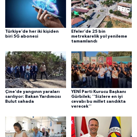
Türkiye’de her iki kişiden
Efeler’de 25 bin
biri 5G abonesi
metrekarelik yol yenileme
tamamlandı
Çine’de yangının yaraları
YENİ Parti Kurucu Başkanı
sarılıyor: Bakan Yardımcısı
Gürbilek; ''Sizlere en iyi
Bulut sahada
cevabı bu millet sandıkta
verecek''