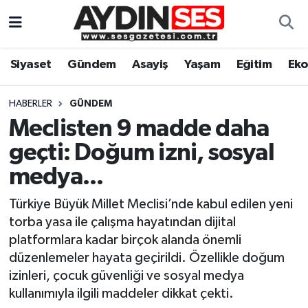
Asayiş
Aydın Nöbetçi Eczaneler
Siyaset
Gündem
Asayiş
Yaşam
Eğitim
Ek
Gündem
Aydın Hava Durumu
HABERLER
GÜNDEM
Siyaset
Aydin Namaz Vakitleri
Meclisten 9 madde daha
geçti: Doğum izni, sosyal
Ekonomi
Aydın Trafik Yoğunluk Haritası
medya...
Yaşam
Süper Lig Puan Durumu ve Fikstür
Türkiye Büyük Millet Meclisi’nde kabul edilen yeni
torba yasa ile çalışma hayatından dijital
Eğitim
Tüm Manşetler
platformlara kadar birçok alanda önemli
düzenlemeler hayata geçirildi. Özellikle doğum
Kültür Sanat
Son Dakika Haberleri
izinleri, çocuk güvenliği ve sosyal medya
kullanımıyla ilgili maddeler dikkat çekti.
Spor
Haber Arşivi