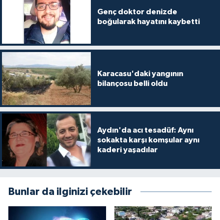
Genç doktor denizde
boğularak hayatını kaybetti
Karacasu'daki yangının
bilançosu belli oldu
Aydın'da acı tesadüf: Aynı
sokakta karşı komşular aynı
kaderi yaşadılar
Bunlar da ilginizi çekebilir