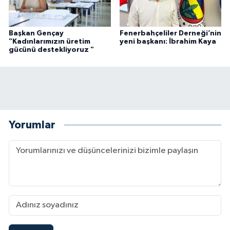
Başkan Gençay
Fenerbahçeliler Derneği’nin
"Kadınlarımızın üretim
yeni başkanı: İbrahim Kaya
gücünü destekliyoruz "
Yorumlar