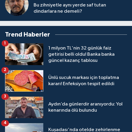
Bu zihniyetle aynı yerde saf tutan
dindarlara ne demeli?
Trend Haberler
1
1 milyon TL'nin 32 günlük faiz
getirisi belli oldu! Banka banka
güncel kazanç tablosu
2
Ünlü sucuk markası için toplatma
kararı! Enfeksiyon tespit edildi
3
Aydın’da günlerdir aranıyordu: Yol
kenarında ölü bulundu
4
Kuşadası'nda otelde zehirlenme