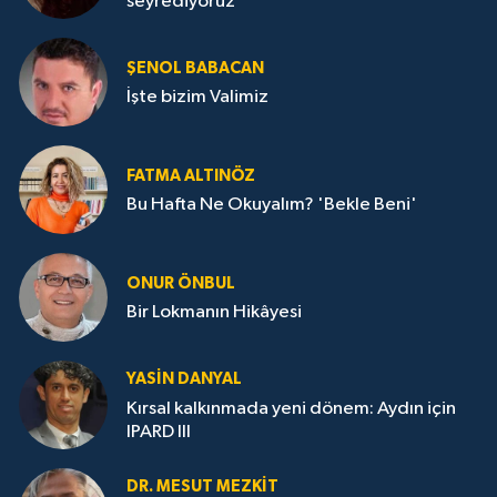
seyrediyoruz
ŞENOL BABACAN
İşte bizim Valimiz
FATMA ALTINÖZ
Bu Hafta Ne Okuyalım? 'Bekle Beni'
ONUR ÖNBUL
Bir Lokmanın Hikâyesi
YASIN DANYAL
Kırsal kalkınmada yeni dönem: Aydın için
IPARD III
DR. MESUT MEZKIT