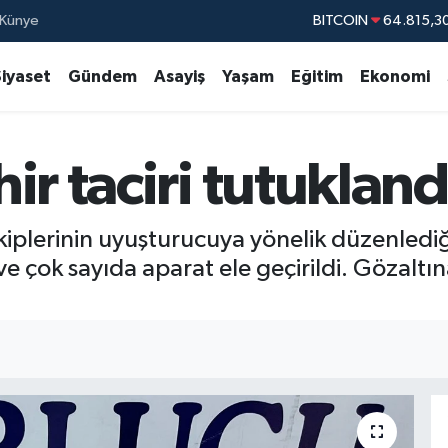
Künye
DOLAR
47,7436
EURO
55,2510
Siyaset
Gündem
Asayiş
Yaşam
Eğitim
Ekonomi
STERLİN
64,4811
GRAM ALTIN
6660
ir taciri tutukland
BİST100
13.77
 ekiplerinin uyuşturucuya yönelik düzenle
 çok sayıda aparat ele geçirildi. Gözaltın