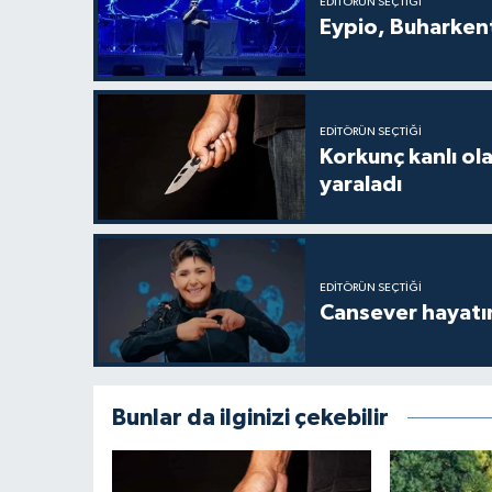
EDITÖRÜN SEÇTIĞI
Eypio, Buharkent
EDITÖRÜN SEÇTIĞI
Korkunç kanlı ol
yaraladı
EDITÖRÜN SEÇTIĞI
Cansever hayatın
Bunlar da ilginizi çekebilir