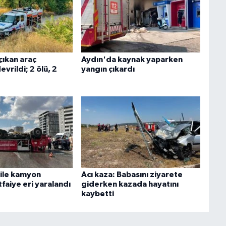
çıkan araç
Aydın'da kaynak yaparken
vrildi; 2 ölü, 2
yangın çıkardı
ı ile kamyon
Acı kaza: Babasını ziyarete
 itfaiye eri yaralandı
giderken kazada hayatını
kaybetti