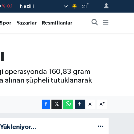
°
Nazilli
21
%0.18
%0.32
Spor
Yazarlar
Resmi İlanlar
%0.38
.55
%0
ı
9
%-14
diği operasyonda 160,83 gram
a alınan şüpheli tutuklanarak
-
+
A
A
Yükleniyor...