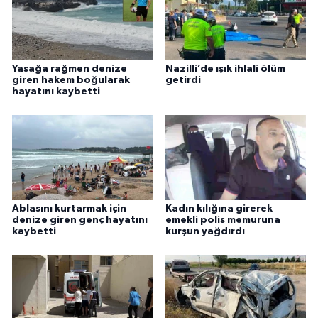
Yasağa rağmen denize
Nazilli’de ışık ihlali ölüm
giren hakem boğularak
getirdi
hayatını kaybetti
Ablasını kurtarmak için
Kadın kılığına girerek
denize giren genç hayatını
emekli polis memuruna
kaybetti
kurşun yağdırdı