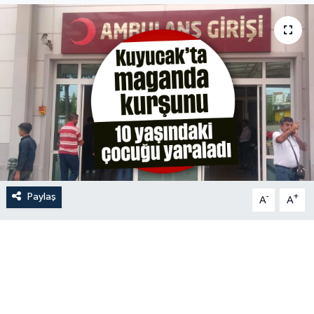
Paylaş
-
+
A
A