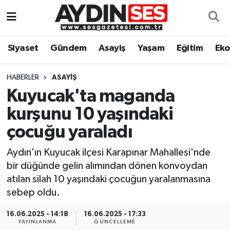
Asayiş
Aydın Nöbetçi Eczaneler
Siyaset
Gündem
Asayiş
Yaşam
Eğitim
Ek
Gündem
Aydın Hava Durumu
HABERLER
ASAYIŞ
Siyaset
Aydin Namaz Vakitleri
Kuyucak'ta maganda
kurşunu 10 yaşındaki
Ekonomi
Aydın Trafik Yoğunluk Haritası
çocuğu yaraladı
Yaşam
Süper Lig Puan Durumu ve Fikstür
Aydın'ın Kuyucak ilçesi Karapınar Mahallesi'nde
bir düğünde gelin alımından dönen konvoydan
Eğitim
Tüm Manşetler
atılan silah 10 yaşındaki çocuğun yaralanmasına
sebep oldu.
Kültür Sanat
Son Dakika Haberleri
16.06.2025 - 14:18
16.06.2025 - 17:33
Spor
Haber Arşivi
YAYINLANMA
GÜNCELLEME