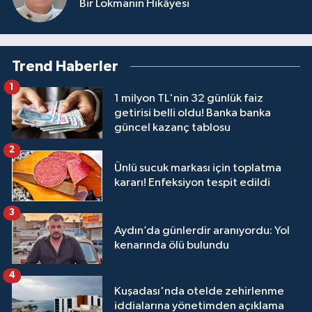
Bir Lokmanın Hikâyesi
Trend Haberler
1
1 milyon TL'nin 32 günlük faiz
getirisi belli oldu! Banka banka
güncel kazanç tablosu
2
Ünlü sucuk markası için toplatma
kararı! Enfeksiyon tespit edildi
3
Aydın’da günlerdir aranıyordu: Yol
kenarında ölü bulundu
4
Kuşadası'nda otelde zehirlenme
iddialarına yönetimden açıklama