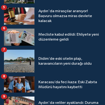
5
Aydın'da mirasçılar aranıyor!
Başvuru olmazsa miras devlete
kalacak
6
Mecliste kabul edildi: Ehliyete yeni
düzenleme geldi
7
Didim’de eski otelin plajı,
karavancıların yeni durağı oldu
8
Karacasu’da feci kaza: Eski Zabıta
Müdürü hayatını kaybetti
9
Aydın'da veliler ayaklandı: Duruma