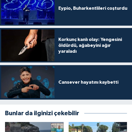
Eypio, Buharkentlileri coşturdu
Korkunç kanlı olay: Yengesini
öldürdü, ağabeyini ağır
yaraladı
Cansever hayatını kaybetti
Bunlar da ilginizi çekebilir