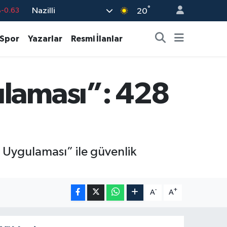
°
Nazilli
-0.63
20
%0.16
Spor
Yazarlar
Resmi İlanlar
-0.02
%0.07
ulaması”: 428
%0.45
9
%70
a Uygulaması” ile güvenlik
-
+
A
A