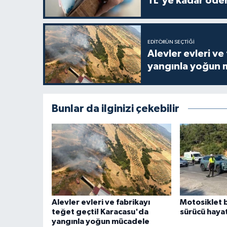
TL'ye kadar öde
EDITÖRÜN SEÇTIĞI
Alevler evleri ve
yangınla yoğun 
Bunlar da ilginizi çekebilir
Alevler evleri ve fabrikayı
Motosiklet b
teğet geçti! Karacasu'da
sürücü hayat
yangınla yoğun mücadele