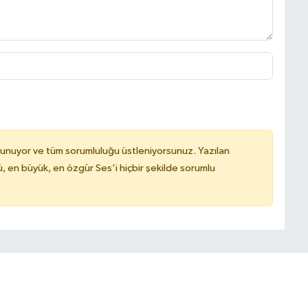
lunuyor ve tüm sorumluluğu üstleniyorsunuz. Yazılan
, en büyük, en özgür Ses'i hiçbir şekilde sorumlu