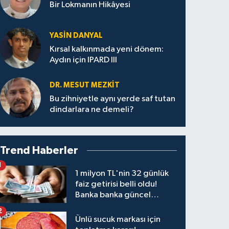
Bir Lokmanın Hikâyesi
YASIN DANYAL
Kırsal kalkınmada yeni dönem:
Aydın için IPARD III
DR. MESUT MEZKIT
Bu zihniyetle aynı yerde saf tutan
dindarlara ne demeli?
Trend Haberler
1
1 milyon TL'nin 32 günlük
faiz getirisi belli oldu!
Banka banka güncel
kazanç tablosu
2
Ünlü sucuk markası için