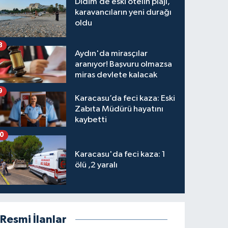
Didim’de eski otelin plajı,
karavancıların yeni durağı
oldu
8
Aydın'da mirasçılar
aranıyor! Başvuru olmazsa
miras devlete kalacak
9
Karacasu’da feci kaza: Eski
Zabıta Müdürü hayatını
kaybetti
10
Karacasu'da feci kaza: 1
ölü ,2 yaralı
Resmi İlanlar