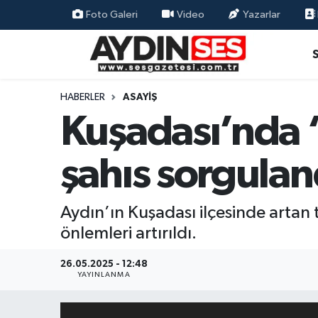
Foto Galeri
Video
Yazarlar
Asayiş
Aydın Nöbetçi Eczaneler
Gündem
Aydın Hava Durumu
HABERLER
ASAYIŞ
Kuşadası’nda 
Siyaset
Aydin Namaz Vakitleri
şahıs sorgulan
Ekonomi
Aydın Trafik Yoğunluk Haritası
Yaşam
Süper Lig Puan Durumu ve Fikstür
Aydın’ın Kuşadası ilçesinde artan 
önlemleri artırıldı.
Eğitim
Tüm Manşetler
26.05.2025 - 12:48
Kültür Sanat
Son Dakika Haberleri
YAYINLANMA
Spor
Haber Arşivi