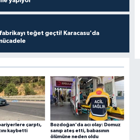
me yapıyor
 fabrikayı teğet geçti! Karacasu'da
mücadele
ariyerlere çarptı,
Bozdoğan'da acı olay: Domuz
ını kaybetti
sanıp ateş etti, babasının
ölümüne neden oldu