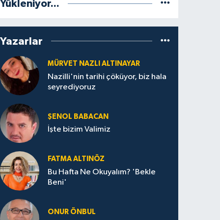
Yükleniyor...
Yazarlar
MÜRVET NAZLI ALTINAYAR
Nazilli'nin tarihi çöküyor, biz hala
seyrediyoruz
ŞENOL BABACAN
İşte bizim Valimiz
FATMA ALTINÖZ
Bu Hafta Ne Okuyalım? 'Bekle
Beni'
ONUR ÖNBUL