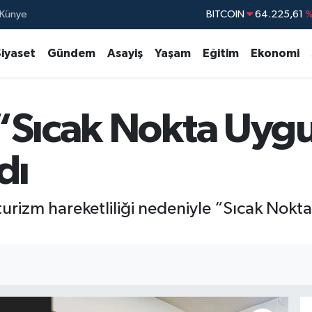
BITCOIN
64.225,61
%
Künye
DOLAR
47,7143
Siyaset
Gündem
Asayiş
Yaşam
Eğitim
Ekonomi
EURO
55,0317
%
STERLİN
64,2463
“Sıcak Nokta Uyg
GRAM ALTIN
6510.40
BİST100
13.79
dı
turizm hareketliliği nedeniyle “Sıcak Nokt