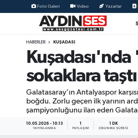
Foto Galeri
Video
Yazarlar
Asayiş
Aydın Nöbetçi Eczaneler
Gündem
Aydın Hava Durumu
HABERLER
KUŞADASI
Kuşadası'nda 
Siyaset
Aydin Namaz Vakitleri
sokaklara taştı
Ekonomi
Aydın Trafik Yoğunluk Haritası
Yaşam
Süper Lig Puan Durumu ve Fikstür
Galatasaray’ın Antalyaspor karşısı
boğdu. Zorlu geçen ilk yarının ard
Eğitim
Tüm Manşetler
şampiyonluğunu ilan eden Galatasa
Kültür Sanat
Son Dakika Haberleri
10.05.2026 - 10:13
1
1 DK
YAYINLANMA
PAYLAŞIM
OKUNMA SÜRESI
Spor
Haber Arşivi