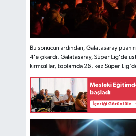
Bu sonucun ardından, Galatasaray puanını 
4'e çıkardı. Galatasaray, Süper Lig'de üs
kırmızılılar, toplamda 26. kez Süper Lig'
Mesleki Eğitimd
başladı
İçeriği Görüntüle