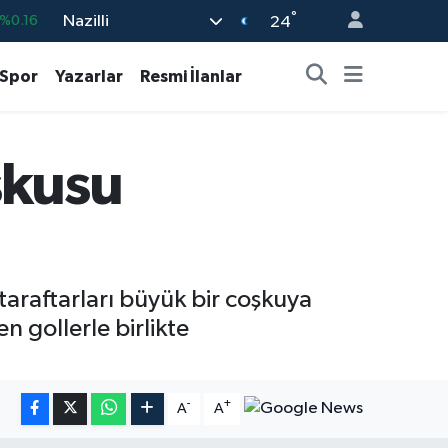
°
Nazilli
%0.16
24
%0.06
Spor
Yazarlar
Resmi İlanlar
%0.02
8
%0.2
şkusu
%0.12
9
%70
taraftarları büyük bir coşkuya
 gollerle birlikte
-
+
A
A