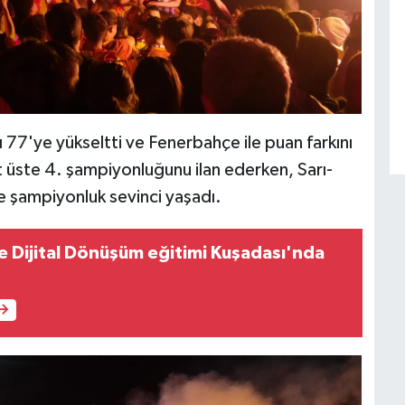
77'ye yükseltti ve Fenerbahçe ile puan farkını
t üste 4. şampiyonluğunu ilan ederken, Sarı-
de şampiyonluk sevinci yaşadı.
e Dijital Dönüşüm eğitimi Kuşadası'nda