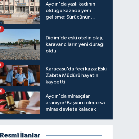
Aydın'da yaşlı kadının
öldüğü kazada yeni
gelişme: Sürücünün
hakkında karar verildi
8
Didim’de eski otelin plajı,
karavancıların yeni durağı
oldu
9
Karacasu’da feci kaza: Eski
Zabıta Müdürü hayatını
kaybetti
10
Aydın'da mirasçılar
aranıyor! Başvuru olmazsa
miras devlete kalacak
Resmi İlanlar