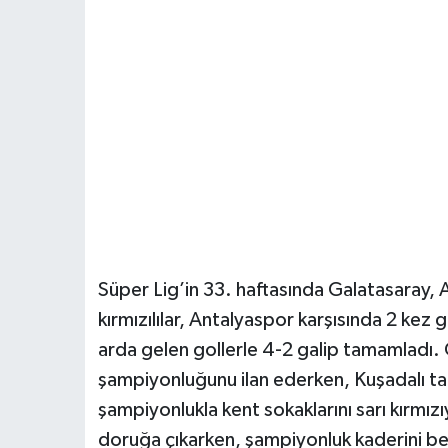
Süper Lig’in 33. haftasında Galatasaray, An
kırmızılılar, Antalyaspor karşısında 2 ke
arda gelen gollerle 4-2 galip tamamladı.
şampiyonluğunu ilan ederken, Kuşadalı tar
şampiyonlukla kent sokaklarını sarı kırmı
doruğa çıkarken, şampiyonluk kaderini belir