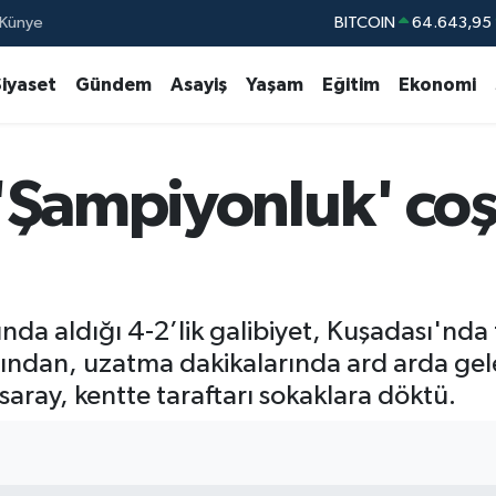
Künye
BITCOIN
64.643,95
DOLAR
47,6006
Siyaset
Gündem
Asayiş
Yaşam
Eğitim
Ekonomi
EURO
55,0250
STERLİN
64,239
'Şampiyonluk' co
GRAM ALTIN
6500.87
BİST100
13.79
nda aldığı 4-2’lik galibiyet, Kuşadası'nda 
ından, uzatma dakikalarında ard arda gelen
ray, kentte taraftarı sokaklara döktü.