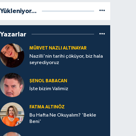
Yükleniyor...
Yazarlar
MÜRVET NAZLI ALTINAYAR
Nazilli'nin tarihi çöküyor, biz hala
seyrediyoruz
ŞENOL BABACAN
İşte bizim Valimiz
FATMA ALTINÖZ
Bu Hafta Ne Okuyalım? 'Bekle
Beni'