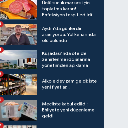
Ünlü sucuk markası için
toplatma kararı!
Enfeksiyon tespit edildi
3
Aydın’da günlerdir
aranıyordu: Yol kenarında
ölü bulundu
4
Kuşadası'nda otelde
zehirlenme iddialarına
yönetimden açıklama
5
Alkole dev zam geldi: İşte
yeni fiyatlar...
6
Mecliste kabul edildi:
Ehliyete yeni düzenleme
geldi
7