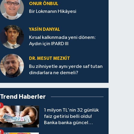
ONUR ÖNBUL
Bir Lokmanın Hikâyesi
YASIN DANYAL
Kırsal kalkınmada yeni dönem:
Aydın için IPARD III
DR. MESUT MEZKIT
Bu zihniyetle aynı yerde saf tutan
dindarlara ne demeli?
Trend Haberler
1
1 milyon TL'nin 32 günlük
faiz getirisi belli oldu!
Banka banka güncel
kazanç tablosu
2