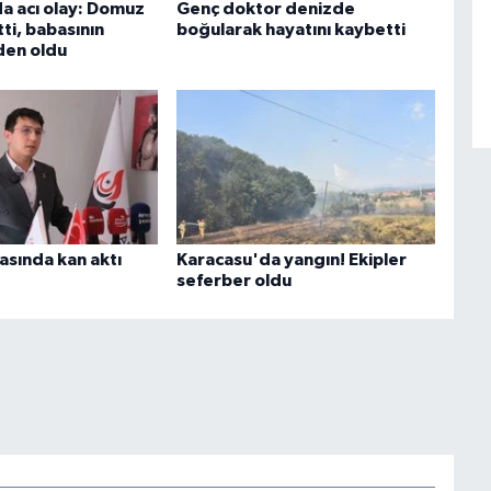
 acı olay: Domuz
Genç doktor denizde
tti, babasının
boğularak hayatını kaybetti
den oldu
asında kan aktı
Karacasu'da yangın! Ekipler
seferber oldu