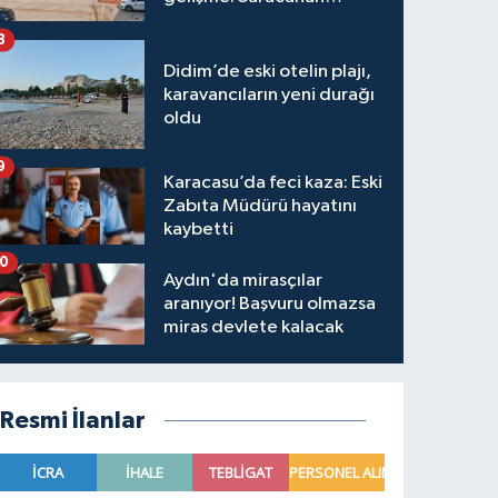
hakkında karar verildi
8
Didim’de eski otelin plajı,
karavancıların yeni durağı
oldu
9
Karacasu’da feci kaza: Eski
Zabıta Müdürü hayatını
kaybetti
10
Aydın'da mirasçılar
aranıyor! Başvuru olmazsa
miras devlete kalacak
Resmi İlanlar