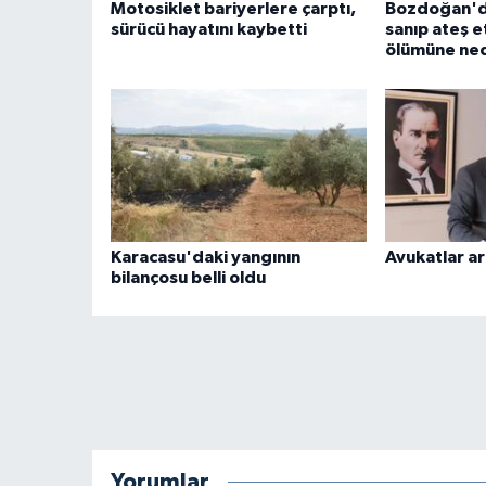
Motosiklet bariyerlere çarptı,
Bozdoğan'da
sürücü hayatını kaybetti
sanıp ateş e
ölümüne ne
Karacasu'daki yangının
Avukatlar ar
bilançosu belli oldu
Yorumlar