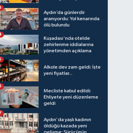
3
Aydın’da günlerdir
aranıyordu: Yol kenarında
ölü bulundu
4
Kuşadası'nda otelde
zehirlenme iddialarına
yönetimden açıklama
5
Alkole dev zam geldi: İşte
yeni fiyatlar...
6
Mecliste kabul edildi:
Ehliyete yeni düzenleme
geldi
7
Aydın'da yaşlı kadının
öldüğü kazada yeni
gelişme: Sürücünün