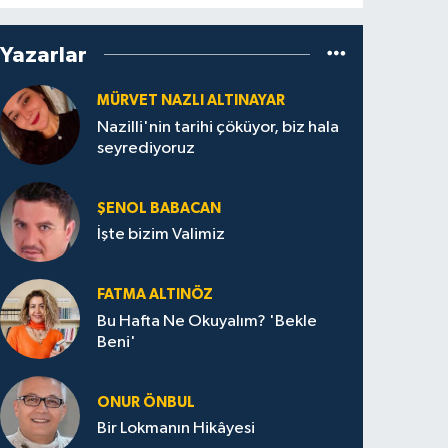
Yazarlar
MÜRVET NAZLI ALTINAYAR
Nazilli'nin tarihi çöküyor, biz hala
seyrediyoruz
ŞENOL BABACAN
İşte bizim Valimiz
FATMA ALTINÖZ
Bu Hafta Ne Okuyalım? 'Bekle
Beni'
ONUR ÖNBUL
Bir Lokmanın Hikâyesi