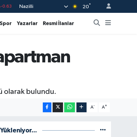
°
-0.63
Nazilli
20
%0.16
Spor
Yazarlar
Resmi İlanlar
-0.02
%0.07
%0.45
n apartman
9
%70
ü olarak bulundu.
-
+
A
A
Yükleniyor...