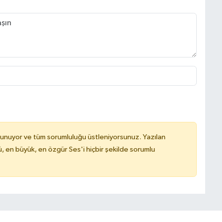
lunuyor ve tüm sorumluluğu üstleniyorsunuz. Yazılan
, en büyük, en özgür Ses'i hiçbir şekilde sorumlu