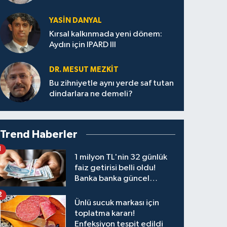
YASIN DANYAL
Kırsal kalkınmada yeni dönem:
Aydın için IPARD III
DR. MESUT MEZKIT
Bu zihniyetle aynı yerde saf tutan
dindarlara ne demeli?
Trend Haberler
1
1 milyon TL'nin 32 günlük
faiz getirisi belli oldu!
Banka banka güncel
kazanç tablosu
2
Ünlü sucuk markası için
toplatma kararı!
Enfeksiyon tespit edildi