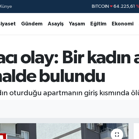
BITCOIN
64.225,61
%
Künye
DOLAR
47,7143
Siyaset
Gündem
Asayiş
Yaşam
Eğitim
Ekonomi
EURO
55,0317
%
STERLİN
64,2463
GRAM ALTIN
6510.40
cı olay: Bir kadı
BİST100
13.79
ı halde bulundu
adın oturduğu apartmanın giriş kısmında öl