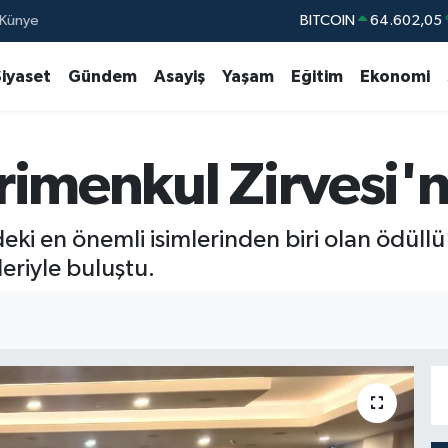
Künye
DOLAR
47,6006
EURO
55,0250
Siyaset
Gündem
Asayiş
Yaşam
Eğitim
Ekonomi
STERLİN
64,239
GRAM ALTIN
6513.94
rimenkul Zirvesi'
BİST100
13.76
BITCOIN
64.602,05
eki en önemli isimlerinden biri olan ödül
eriyle buluştu.