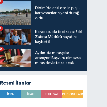
8
Didim’de eski otelin plajı,
karavancıların yeni durağı
oldu
9
Karacasu’da feci kaza: Eski
Zabıta Müdürü hayatını
kaybetti
10
Aydın'da mirasçılar
aranıyor! Başvuru olmazsa
miras devlete kalacak
Resmi İlanlar