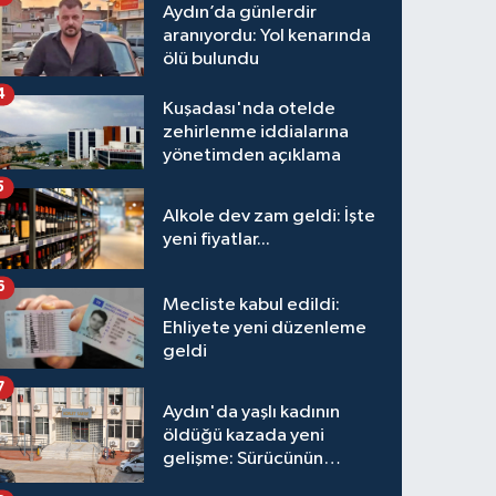
Aydın’da günlerdir
aranıyordu: Yol kenarında
ölü bulundu
4
Kuşadası'nda otelde
zehirlenme iddialarına
yönetimden açıklama
5
Alkole dev zam geldi: İşte
yeni fiyatlar...
6
Mecliste kabul edildi:
Ehliyete yeni düzenleme
geldi
7
Aydın'da yaşlı kadının
öldüğü kazada yeni
gelişme: Sürücünün
hakkında karar verildi