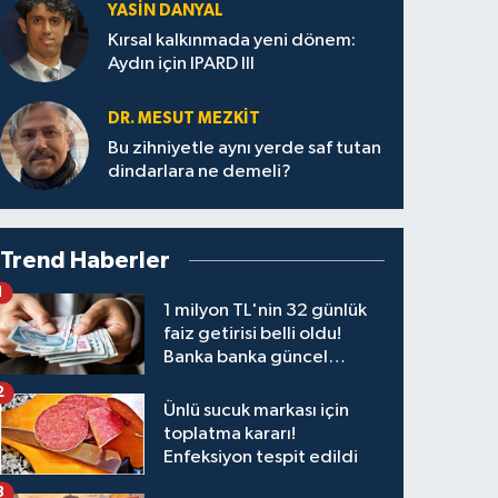
YASIN DANYAL
Kırsal kalkınmada yeni dönem:
Aydın için IPARD III
DR. MESUT MEZKIT
Bu zihniyetle aynı yerde saf tutan
dindarlara ne demeli?
Trend Haberler
1
1 milyon TL'nin 32 günlük
faiz getirisi belli oldu!
Banka banka güncel
kazanç tablosu
2
Ünlü sucuk markası için
toplatma kararı!
Enfeksiyon tespit edildi
3