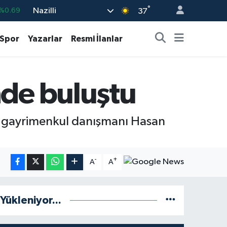
°
Nazilli
%0.06
37
%0.02
Spor
Yazarlar
Resmi İlanlar
8
%0.2
%0.32
nde buluştu
8
%48
%0.69
lü gayrimenkul danışmanı Hasan
-
+
A
A
Yükleniyor...