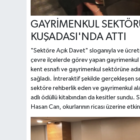
GAYRİMENKUL SEKTÖR
KUŞADASI'NDA ATTI
"Sektöre Açık Davet" sloganıyla ve ücrets
çevre ilçelerde görev yapan gayrimenkul dan
kent esnafı ve gayrimenkul sektörüne adı
sağladı. İntreraktif şekilde gerçekleşe
sektöre rehberlik eden ve gayrimenkul al
adlı ödüllü kitabından da kesitler sundu.
Hasan Can, okurlarının ricası üzerine etkinl