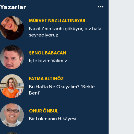
Yazarlar
MÜRVET NAZLI ALTINAYAR
Nazilli'nin tarihi çöküyor, biz hala
seyrediyoruz
ŞENOL BABACAN
İşte bizim Valimiz
FATMA ALTINÖZ
Bu Hafta Ne Okuyalım? 'Bekle
Beni'
ONUR ÖNBUL
Bir Lokmanın Hikâyesi