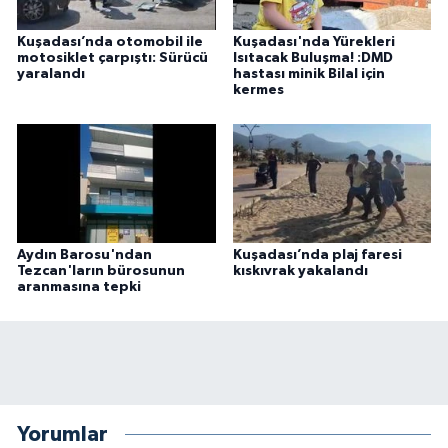
Kuşadası’nda otomobil ile
Kuşadası'nda Yürekleri
motosiklet çarpıştı: Sürücü
Isıtacak Buluşma! :DMD
yaralandı
hastası minik Bilal için
kermes
Aydın Barosu'ndan
Kuşadası’nda plaj faresi
Tezcan'ların bürosunun
kıskıvrak yakalandı
aranmasına tepki
Yorumlar