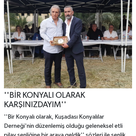
''BİR KONYALI OLARAK
KARŞINIZDAYIM''
''Bir Konyalı olarak, Kuşadası Konyalılar
Derneği'nin düzenlemiş olduğu geleneksel etli
pilav şenliğine bir araya geldik'' sözleri ile şenlik