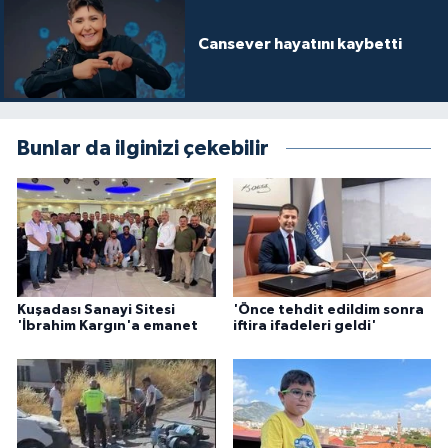
Cansever hayatını kaybetti
Bunlar da ilginizi çekebilir
Kuşadası Sanayi Sitesi
'Önce tehdit edildim sonra
'İbrahim Kargın'a emanet
iftira ifadeleri geldi'