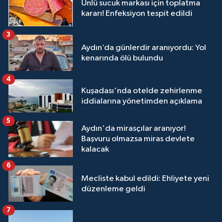
Ünlü sucuk markası için toplatma
kararı! Enfeksiyon tespit edildi
3
Aydın’da günlerdir aranıyordu: Yol
kenarında ölü bulundu
4
Kuşadası'nda otelde zehirlenme
iddialarına yönetimden açıklama
5
Aydın'da mirasçılar aranıyor!
Başvuru olmazsa miras devlete
kalacak
6
Mecliste kabul edildi: Ehliyete yeni
düzenleme geldi
7