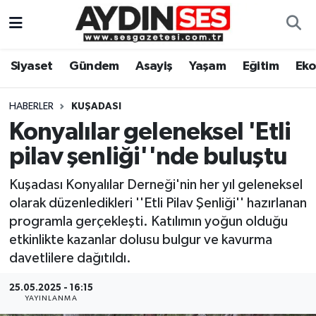
Asayiş
Aydın Nöbetçi Eczaneler
Siyaset
Gündem
Asayiş
Yaşam
Eğitim
Ek
Gündem
Aydın Hava Durumu
HABERLER
KUŞADASI
Siyaset
Aydin Namaz Vakitleri
Konyalılar geleneksel 'Etli
pilav şenliği''nde buluştu
Ekonomi
Aydın Trafik Yoğunluk Haritası
Kuşadası Konyalılar Derneği'nin her yıl geleneksel
Yaşam
Süper Lig Puan Durumu ve Fikstür
olarak düzenledikleri ''Etli Pilav Şenliği'' hazırlanan
programla gerçekleşti. Katılımın yoğun olduğu
Eğitim
Tüm Manşetler
etkinlikte kazanlar dolusu bulgur ve kavurma
davetlilere dağıtıldı.
Kültür Sanat
Son Dakika Haberleri
25.05.2025 - 16:15
YAYINLANMA
Spor
Haber Arşivi