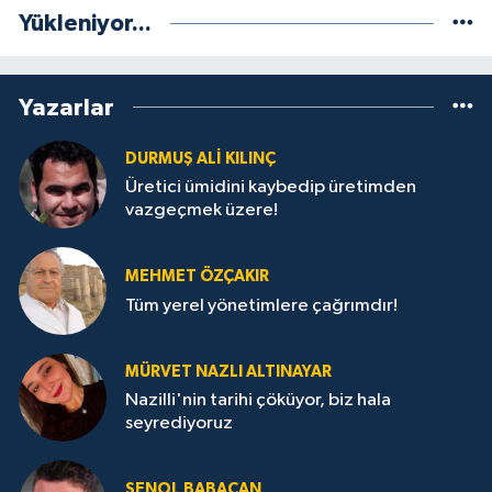
Yükleniyor...
Yazarlar
DURMUŞ ALI KILINÇ
Üretici ümidini kaybedip üretimden
vazgeçmek üzere!
MEHMET ÖZÇAKIR
Tüm yerel yönetimlere çağrımdır!
MÜRVET NAZLI ALTINAYAR
Nazilli'nin tarihi çöküyor, biz hala
seyrediyoruz
ŞENOL BABACAN