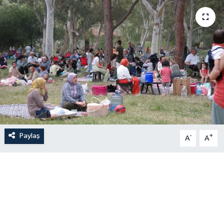
Paylaş
-
+
A
A