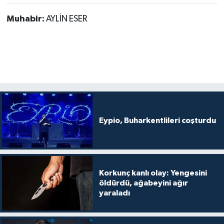
Muhabir:
AYLİN ESER
Eypio, Buharkentlileri coşturdu
Korkunç kanlı olay: Yengesini
öldürdü, ağabeyini ağır
yaraladı