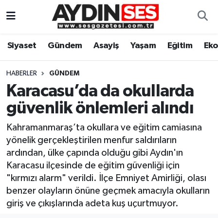
Asayiş
Aydın Nöbetçi Eczaneler
Siyaset
Gündem
Asayiş
Yaşam
Eğitim
Ek
Gündem
Aydın Hava Durumu
HABERLER
GÜNDEM
Siyaset
Aydin Namaz Vakitleri
Karacasu’da da okullarda
güvenlik önlemleri alındı
Ekonomi
Aydın Trafik Yoğunluk Haritası
Kahramanmaraş’ta okullara ve eğitim camiasına
Yaşam
Süper Lig Puan Durumu ve Fikstür
yönelik gerçekleştirilen menfur saldırıların
ardından, ülke çapında olduğu gibi Aydın'ın
Eğitim
Tüm Manşetler
Karacasu ilçesinde de eğitim güvenliği için
"kırmızı alarm" verildi. İlçe Emniyet Amirliği, olası
Kültür Sanat
Son Dakika Haberleri
benzer olayların önüne geçmek amacıyla okulların
giriş ve çıkışlarında adeta kuş uçurtmuyor.
Spor
Haber Arşivi