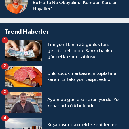
Bu Hafta Ne Okuyalım: 'Kumdan Kurulan
Hayaller'
Trend Haberler
1
1 milyon TL'nin 32 günlük faiz
getirisi belli oldu! Banka banka
güncel kazanç tablosu
2
Ünlü sucuk markası için toplatma
kararı! Enfeksiyon tespit edildi
3
Aydın’da günlerdir aranıyordu: Yol
kenarında ölü bulundu
4
Kuşadası'nda otelde zehirlenme