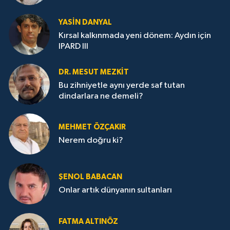
YASIN DANYAL
Kırsal kalkınmada yeni dönem: Aydın için
IPARD III
DR. MESUT MEZKIT
Bu zihniyetle aynı yerde saf tutan
dindarlara ne demeli?
MEHMET ÖZÇAKIR
Nerem doğru ki?
ŞENOL BABACAN
Onlar artık dünyanın sultanları
FATMA ALTINÖZ