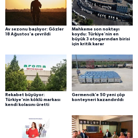
Av sezonu başlıyor: Gözler
Mahkeme son noktayı
18 Ağustos'a çevrildi
koydu: Türkiye'nin en
büyük 3 otogarından birisi
için kritik karar
Rekabet büyüyor:
Germencik’e 50 yeni çöp
Türkiye'nin köklü markası
konteyneri kazandırıldı
kendi kolasını üretti