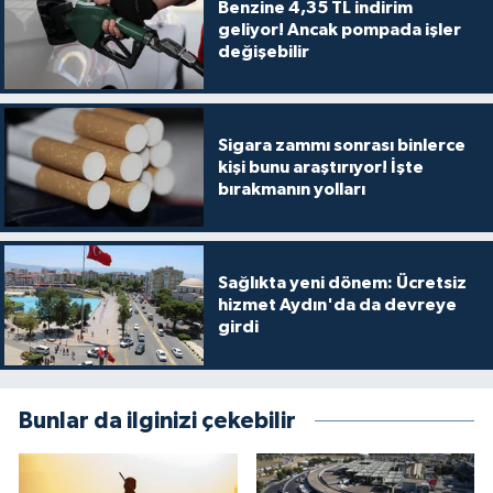
Benzine 4,35 TL indirim
geliyor! Ancak pompada işler
değişebilir
Sigara zammı sonrası binlerce
kişi bunu araştırıyor! İşte
bırakmanın yolları
Sağlıkta yeni dönem: Ücretsiz
hizmet Aydın'da da devreye
girdi
Bunlar da ilginizi çekebilir