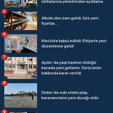
iddialarına yönetimden açıklama
5
Alkole dev zam geldi: İşte yeni
fiyatlar...
6
Mecliste kabul edildi: Ehliyete yeni
düzenleme geldi
7
Aydın'da yaşlı kadının öldüğü
kazada yeni gelişme: Sürücünün
hakkında karar verildi
8
Didim’de eski otelin plajı,
karavancıların yeni durağı oldu
9