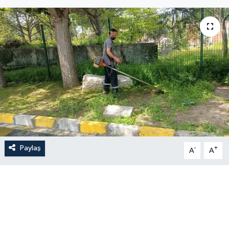
Paylaş
-
+
A
A