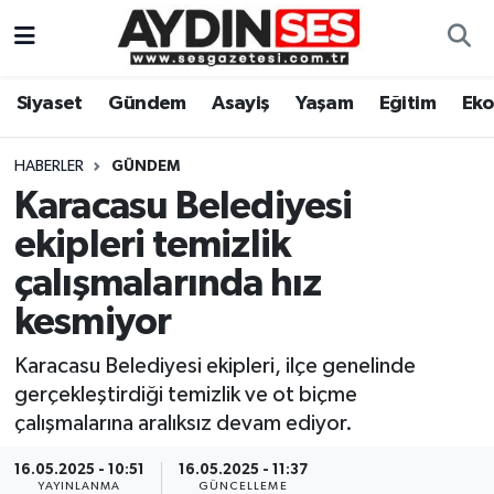
Asayiş
Aydın Nöbetçi Eczaneler
Siyaset
Gündem
Asayiş
Yaşam
Eğitim
Ek
Gündem
Aydın Hava Durumu
HABERLER
GÜNDEM
Siyaset
Aydin Namaz Vakitleri
Karacasu Belediyesi
ekipleri temizlik
Ekonomi
Aydın Trafik Yoğunluk Haritası
çalışmalarında hız
Yaşam
Süper Lig Puan Durumu ve Fikstür
kesmiyor
Karacasu Belediyesi ekipleri, ilçe genelinde
Eğitim
Tüm Manşetler
gerçekleştirdiği temizlik ve ot biçme
Kültür Sanat
Son Dakika Haberleri
çalışmalarına aralıksız devam ediyor.
16.05.2025 - 10:51
16.05.2025 - 11:37
Spor
Haber Arşivi
YAYINLANMA
GÜNCELLEME