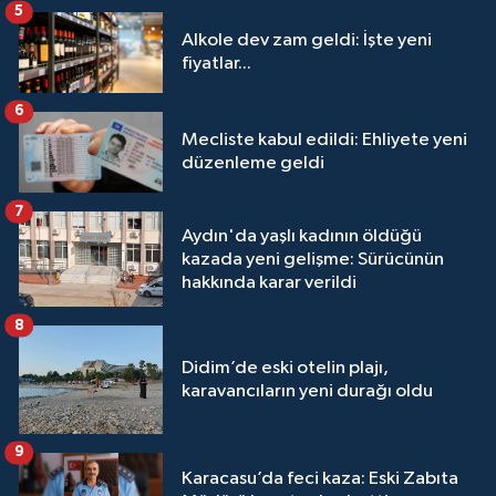
5
Alkole dev zam geldi: İşte yeni
fiyatlar...
6
Mecliste kabul edildi: Ehliyete yeni
düzenleme geldi
7
Aydın'da yaşlı kadının öldüğü
kazada yeni gelişme: Sürücünün
hakkında karar verildi
8
Didim’de eski otelin plajı,
karavancıların yeni durağı oldu
9
Karacasu’da feci kaza: Eski Zabıta