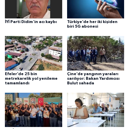
İYİ Parti Didim'in acı kaybı
Türkiye’de her iki kişiden
biri 5G abonesi
Efeler’de 25 bin
Çine’de yangının yaraları
metrekarelik yol yenileme
sarılıyor: Bakan Yardımcısı
tamamlandı
Bulut sahada