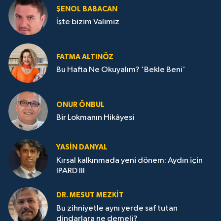
ŞENOL BABACAN
İşte bizim Valimiz
FATMA ALTINÖZ
Bu Hafta Ne Okuyalım? 'Bekle Beni'
ONUR ÖNBUL
Bir Lokmanın Hikâyesi
YASIN DANYAL
Kırsal kalkınmada yeni dönem: Aydın için
IPARD III
DR. MESUT MEZKIT
Bu zihniyetle aynı yerde saf tutan
dindarlara ne demeli?