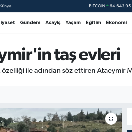
Künye
DOLAR
47,6006
EURO
55,0250
Siyaset
Gündem
Asayiş
Yaşam
Eğitim
Ekonomi
STERLİN
64,239
GRAM ALTIN
6500.87
mir'in taş evleri
BİST100
13.79
BITCOIN
64.643,95
özelliği ile adından söz ettiren Ataeymir M