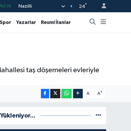
°
Nazilli
%0.06
24
%0.02
Spor
Yazarlar
Resmi İlanlar
8
%0.2
%0.12
9
%70
%0.16
ahallesi taş döşemeleri evleriyle
-
+
A
A
Yükleniyor...