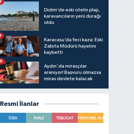
8
Didim’de eski otelin plajı,
karavancıların yeni durağı
oldu
9
Karacasu’da feci kaza: Eski
Zabıta Müdürü hayatını
kaybetti
10
Aydın'da mirasçılar
aranıyor! Başvuru olmazsa
miras devlete kalacak
Resmi İlanlar