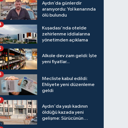
Aydın’da günlerdir
aranıyordu: Yol kenarında
ölü bulundu
4
Kuşadası'nda otelde
zehirlenme iddialarına
yönetimden açıklama
5
Alkole dev zam geldi: İşte
yeni fiyatlar...
6
Mecliste kabul edildi:
Ehliyete yeni düzenleme
geldi
7
Aydın'da yaşlı kadının
öldüğü kazada yeni
gelişme: Sürücünün
hakkında karar verildi