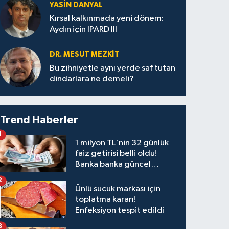
YASIN DANYAL
Kırsal kalkınmada yeni dönem:
Aydın için IPARD III
DR. MESUT MEZKIT
Bu zihniyetle aynı yerde saf tutan
dindarlara ne demeli?
Trend Haberler
1
1 milyon TL'nin 32 günlük
faiz getirisi belli oldu!
Banka banka güncel
kazanç tablosu
2
Ünlü sucuk markası için
toplatma kararı!
Enfeksiyon tespit edildi
3