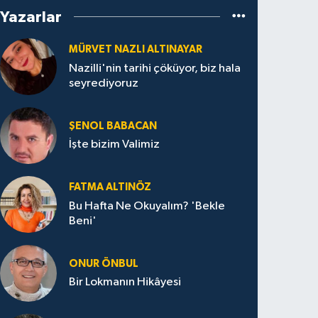
Yazarlar
MÜRVET NAZLI ALTINAYAR
Nazilli'nin tarihi çöküyor, biz hala
seyrediyoruz
ŞENOL BABACAN
İşte bizim Valimiz
FATMA ALTINÖZ
Bu Hafta Ne Okuyalım? 'Bekle
Beni'
ONUR ÖNBUL
Bir Lokmanın Hikâyesi