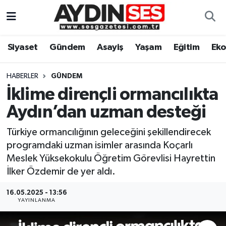
Asayiş
Aydın Nöbetçi Eczaneler
Siyaset
Gündem
Asayiş
Yaşam
Eğitim
Ek
Gündem
Aydın Hava Durumu
HABERLER
GÜNDEM
Siyaset
Aydin Namaz Vakitleri
İklime dirençli ormancılıkta
Aydın’dan uzman desteği
Ekonomi
Aydın Trafik Yoğunluk Haritası
Türkiye ormancılığının geleceğini şekillendirecek
Yaşam
Süper Lig Puan Durumu ve Fikstür
programdaki uzman isimler arasında Koçarlı
Meslek Yüksekokulu Öğretim Görevlisi Hayrettin
Eğitim
Tüm Manşetler
İlker Özdemir de yer aldı.
Kültür Sanat
Son Dakika Haberleri
16.05.2025 - 13:56
YAYINLANMA
Spor
Haber Arşivi