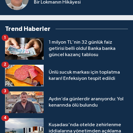
Bir Lokmanın Hikâyesi
Trend Haberler
1
1 milyon TL'nin 32 günlük faiz
getirisi belli oldu! Banka banka
güncel kazanç tablosu
2
Ünlü sucuk markası için toplatma
kararı! Enfeksiyon tespit edildi
3
Aydın’da günlerdir aranıyordu: Yol
kenarında ölü bulundu
4
Kuşadası'nda otelde zehirlenme
iddialarına yönetimden açıklama