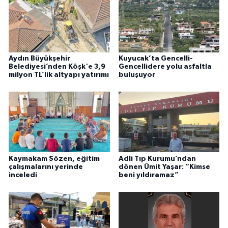
Aydın Büyükşehir
Kuyucak’ta Gencelli-
Belediyesi’nden Köşk'e 3,9
Gencellidere yolu asfaltla
milyon TL’lik altyapı yatırımı
buluşuyor
Kaymakam Sözen, eğitim
Adli Tıp Kurumu’ndan
çalışmalarını yerinde
dönen Ümit Yaşar: “Kimse
inceledi
beni yıldıramaz”