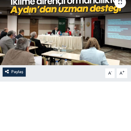
Paylaş
-
+
A
A