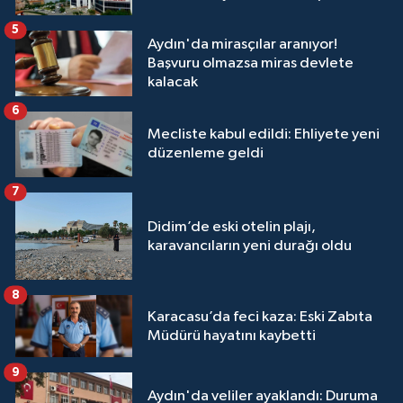
5
Aydın'da mirasçılar aranıyor!
Başvuru olmazsa miras devlete
kalacak
6
Mecliste kabul edildi: Ehliyete yeni
düzenleme geldi
7
Didim’de eski otelin plajı,
karavancıların yeni durağı oldu
8
Karacasu’da feci kaza: Eski Zabıta
Müdürü hayatını kaybetti
9
Aydın'da veliler ayaklandı: Duruma