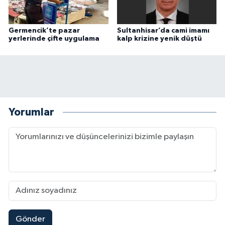
Germencik’te pazar
Sultanhisar’da cami imamı
yerlerinde çifte uygulama
kalp krizine yenik düştü
Yorumlar
Gönder