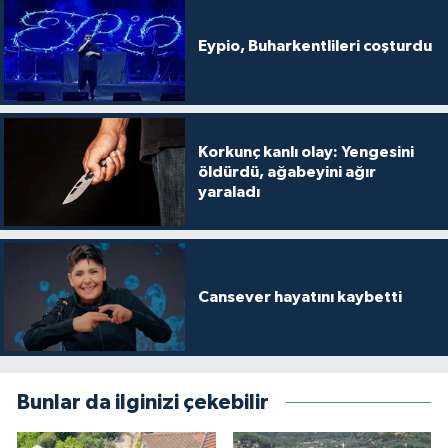
Eypio, Buharkentlileri coşturdu
Korkunç kanlı olay: Yengesini
öldürdü, ağabeyini ağır
yaraladı
Cansever hayatını kaybetti
Bunlar da ilginizi çekebilir