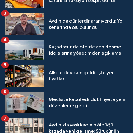
kararı! Enfeksiyon tespit edildi
3
Aydın’da günlerdir aranıyordu: Yol
kenarında ölü bulundu
4
Kuşadası'nda otelde zehirlenme
iddialarına yönetimden açıklama
5
Alkole dev zam geldi: İşte yeni
fiyatlar...
6
Mecliste kabul edildi: Ehliyete yeni
düzenleme geldi
7
Aydın'da yaşlı kadının öldüğü
kazada yeni gelişme: Sürücünün