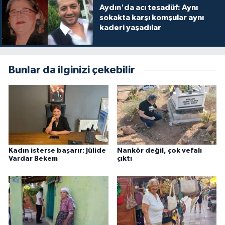
Aydın'da acı tesadüf: Aynı
sokakta karşı komşular aynı
kaderi yaşadılar
Bunlar da ilginizi çekebilir
Kadın isterse başarır: Jülide
Nankör değil, çok vefalı
Vardar Bekem
çıktı