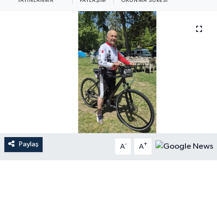
YAYINLANMA
PAYLAŞIM
OKUNMA SÜRESI
Paylaş
-
+
A
A