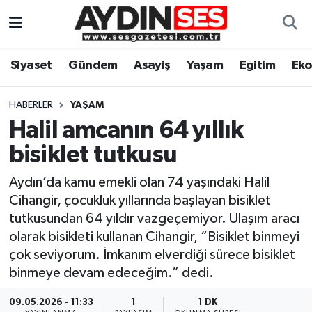
Asayiş
Aydın Nöbetçi Eczaneler
Siyaset
Gündem
Asayiş
Yaşam
Eğitim
Ek
Gündem
Aydın Hava Durumu
HABERLER
YAŞAM
Siyaset
Aydin Namaz Vakitleri
Halil amcanın 64 yıllık
bisiklet tutkusu
Ekonomi
Aydın Trafik Yoğunluk Haritası
Aydın’da kamu emekli olan 74 yaşındaki Halil
Yaşam
Süper Lig Puan Durumu ve Fikstür
Cihangir, çocukluk yıllarında başlayan bisiklet
tutkusundan 64 yıldır vazgeçemiyor. Ulaşım aracı
Eğitim
Tüm Manşetler
olarak bisikleti kullanan Cihangir, “Bisiklet binmeyi
çok seviyorum. İmkanım elverdiği sürece bisiklet
Kültür Sanat
Son Dakika Haberleri
binmeye devam edeceğim.” dedi.
Spor
Haber Arşivi
09.05.2026 - 11:33
1
1 DK