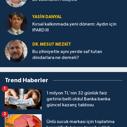
YASIN DANYAL
Kırsal kalkınmada yeni dönem: Aydın için
IPARD III
DR. MESUT MEZKIT
Bu zihniyetle aynı yerde saf tutan
dindarlara ne demeli?
Trend Haberler
1
1 milyon TL'nin 32 günlük faiz
getirisi belli oldu! Banka banka
güncel kazanç tablosu
2
Ünlü sucuk markası için toplatma