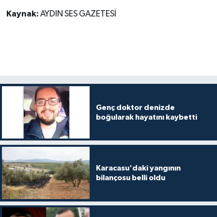
Kaynak:
AYDIN SES GAZETESİ
Genç doktor denizde
boğularak hayatını kaybetti
Karacasu'daki yangının
bilançosu belli oldu