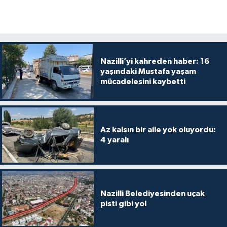
Nazilli’yi kahreden haber: 16
yaşındaki Mustafa yaşam
mücadelesini kaybetti
Az kalsın bir aile yok oluyordu:
4 yaralı
Nazilli Belediyesinden uçak
pisti gibi yol