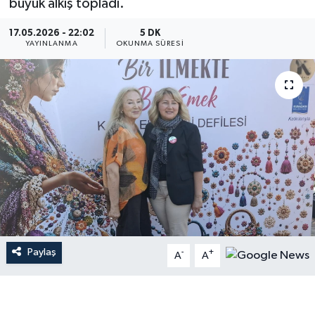
büyük alkış topladı.
17.05.2026 - 22:02
5 DK
YAYINLANMA
OKUNMA SÜRESI
Paylaş
-
+
A
A