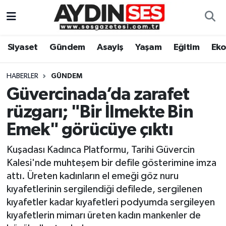
Asayiş
Aydın Nöbetçi Eczaneler
Siyaset
Gündem
Asayiş
Yaşam
Eğitim
Ek
Gündem
Aydın Hava Durumu
HABERLER
GÜNDEM
Siyaset
Aydin Namaz Vakitleri
Güvercinada’da zarafet
rüzgarı; "Bir İlmekte Bin
Ekonomi
Aydın Trafik Yoğunluk Haritası
Emek" görücüye çıktı
Yaşam
Süper Lig Puan Durumu ve Fikstür
Kuşadası Kadınca Platformu, Tarihi Güvercin
Kalesi'nde muhteşem bir defile gösterimine imza
Eğitim
Tüm Manşetler
attı. Üreten kadınların el emeği göz nuru
kıyafetlerinin sergilendiği defilede, sergilenen
Kültür Sanat
Son Dakika Haberleri
kıyafetler kadar kıyafetleri podyumda sergileyen
kıyafetlerin mimarı üreten kadın mankenler de
Spor
Haber Arşivi