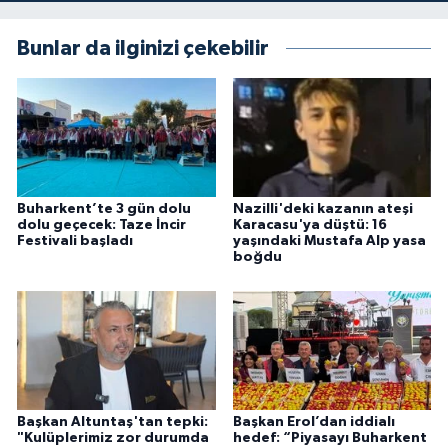
Bunlar da ilginizi çekebilir
Buharkent’te 3 gün dolu
Nazilli'deki kazanın ateşi
dolu geçecek: Taze İncir
Karacasu'ya düştü: 16
Festivali başladı
yaşındaki Mustafa Alp yasa
boğdu
Başkan Altuntaş'tan tepki:
Başkan Erol’dan iddialı
"Kulüplerimiz zor durumda
hedef: “Piyasayı Buharkent