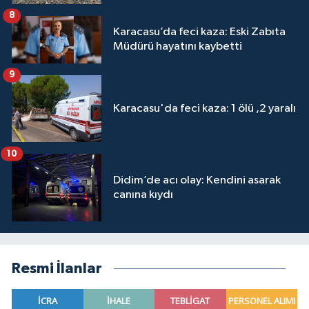
8
Karacasu’da feci kaza: Eski Zabıta
Müdürü hayatını kaybetti
9
Karacasu'da feci kaza: 1 ölü ,2 yaralı
10
Didim’de acı olay: Kendini asarak
canına kıydı
Resmi İlanlar