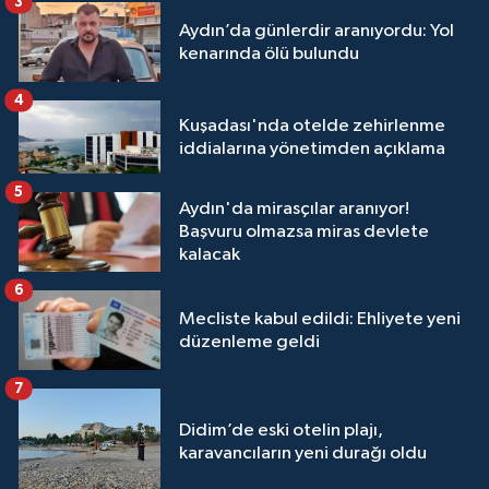
3
Aydın’da günlerdir aranıyordu: Yol
kenarında ölü bulundu
4
Kuşadası'nda otelde zehirlenme
iddialarına yönetimden açıklama
5
Aydın'da mirasçılar aranıyor!
Başvuru olmazsa miras devlete
kalacak
6
Mecliste kabul edildi: Ehliyete yeni
düzenleme geldi
7
Didim’de eski otelin plajı,
karavancıların yeni durağı oldu