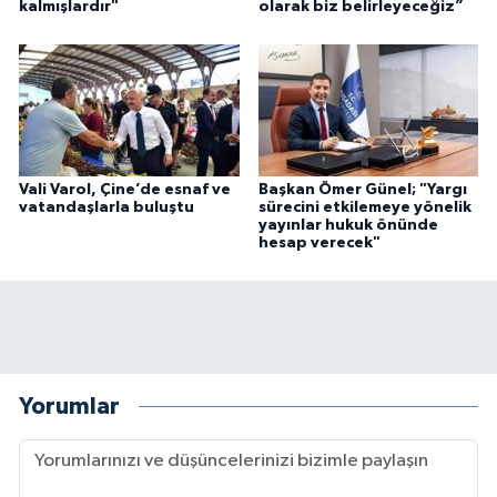
kalmışlardır"
olarak biz belirleyeceğiz”
Vali Varol, Çine’de esnaf ve
Başkan Ömer Günel; "Yargı
vatandaşlarla buluştu
sürecini etkilemeye yönelik
yayınlar hukuk önünde
hesap verecek"
Yorumlar