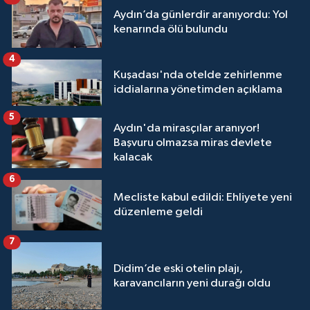
Aydın’da günlerdir aranıyordu: Yol
kenarında ölü bulundu
4
Kuşadası'nda otelde zehirlenme
iddialarına yönetimden açıklama
5
Aydın'da mirasçılar aranıyor!
Başvuru olmazsa miras devlete
kalacak
6
Mecliste kabul edildi: Ehliyete yeni
düzenleme geldi
7
Didim’de eski otelin plajı,
karavancıların yeni durağı oldu