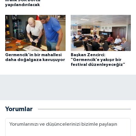
yapılandırılacak
Germencik’in bir mahallesi
Başkan Zencirci:
daha doğalgaza kavuşuyor
"Germencik’e yakışır bir
festival düzenleyeceğiz"
Yorumlar