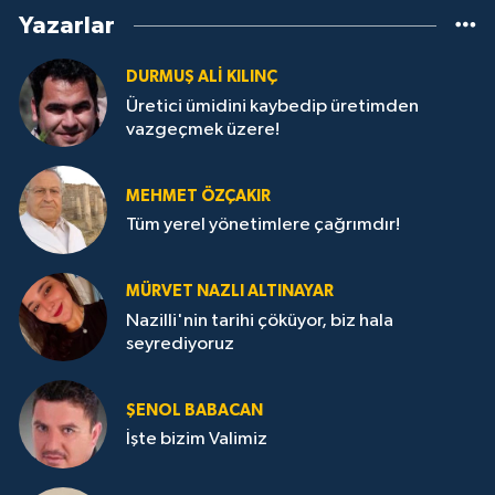
Yazarlar
DURMUŞ ALI KILINÇ
Üretici ümidini kaybedip üretimden
vazgeçmek üzere!
MEHMET ÖZÇAKIR
Tüm yerel yönetimlere çağrımdır!
MÜRVET NAZLI ALTINAYAR
Nazilli'nin tarihi çöküyor, biz hala
seyrediyoruz
ŞENOL BABACAN
İşte bizim Valimiz