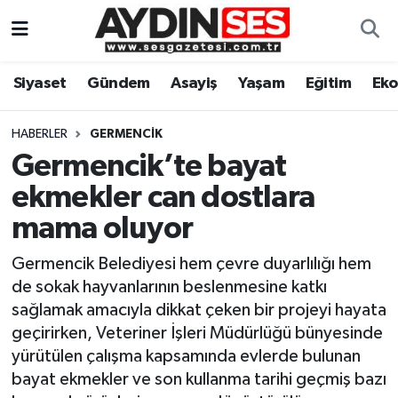
Asayiş
Aydın Nöbetçi Eczaneler
Siyaset
Gündem
Asayiş
Yaşam
Eğitim
Ek
Gündem
Aydın Hava Durumu
HABERLER
GERMENCIK
Siyaset
Aydin Namaz Vakitleri
Germencik’te bayat
ekmekler can dostlara
Ekonomi
Aydın Trafik Yoğunluk Haritası
mama oluyor
Yaşam
Süper Lig Puan Durumu ve Fikstür
Germencik Belediyesi hem çevre duyarlılığı hem
de sokak hayvanlarının beslenmesine katkı
Eğitim
Tüm Manşetler
sağlamak amacıyla dikkat çeken bir projeyi hayata
geçirirken, Veteriner İşleri Müdürlüğü bünyesinde
Kültür Sanat
Son Dakika Haberleri
yürütülen çalışma kapsamında evlerde bulunan
bayat ekmekler ve son kullanma tarihi geçmiş bazı
Spor
Haber Arşivi