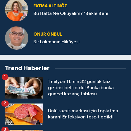
FATMA ALTINÖZ
Bu Hafta Ne Okuyalım? 'Bekle Beni'
ONUR ÖNBUL
Bir Lokmanın Hikâyesi
Trend Haberler
1
1 milyon TL'nin 32 günlük faiz
getirisi belli oldu! Banka banka
güncel kazanç tablosu
2
Ünlü sucuk markası için toplatma
kararı! Enfeksiyon tespit edildi
3