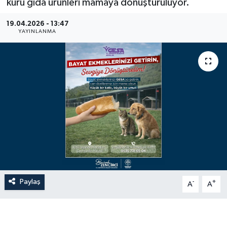
kuru gıda ürünleri mamaya dönüştürülüyor.
19.04.2026 - 13:47
YAYINLANMA
Paylaş
-
+
A
A