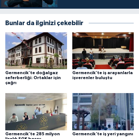
Bunlar da ilginizi çekebilir
Germencik’te doğalgaz
Germencik’te iş arayanlarla
seferberliği: Ortaklar için
işverenler buluştu
çağrı
Germencik’te 285 milyon
Germencik'te iş yeri yangını
liralık SGK borcu