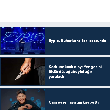
Eypio, Buharkentlileri coşturdu
Korkunç kanlı olay: Yengesini
öldürdü, ağabeyini ağır
yaraladı
Cansever hayatını kaybetti