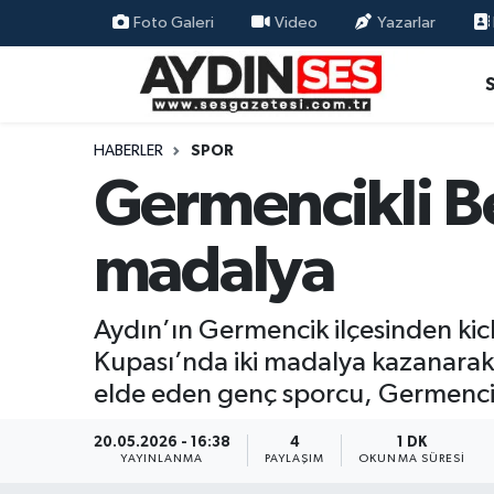
Foto Galeri
Video
Yazarlar
Asayiş
Aydın Nöbetçi Eczaneler
Gündem
Aydın Hava Durumu
HABERLER
SPOR
Germencikli Be
Siyaset
Aydin Namaz Vakitleri
madalya
Ekonomi
Aydın Trafik Yoğunluk Haritası
Yaşam
Süper Lig Puan Durumu ve Fikstür
Aydın’ın Germencik ilçesinden ki
Kupası’nda iki madalya kazanarak 
Eğitim
Tüm Manşetler
elde eden genç sporcu, Germencik
Kültür Sanat
Son Dakika Haberleri
20.05.2026 - 16:38
4
1 DK
YAYINLANMA
PAYLAŞIM
OKUNMA SÜRESI
Spor
Haber Arşivi