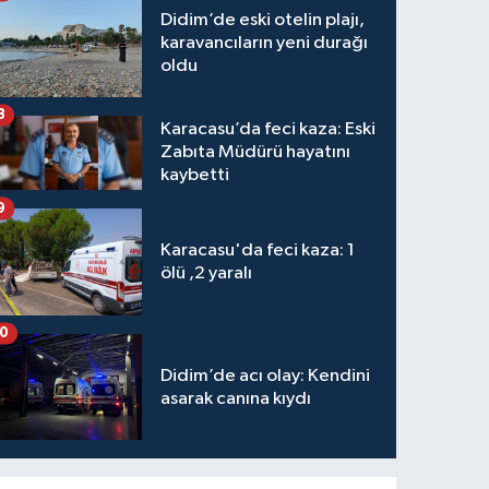
Didim’de eski otelin plajı,
karavancıların yeni durağı
oldu
8
Karacasu’da feci kaza: Eski
Zabıta Müdürü hayatını
kaybetti
9
Karacasu'da feci kaza: 1
ölü ,2 yaralı
10
Didim’de acı olay: Kendini
asarak canına kıydı