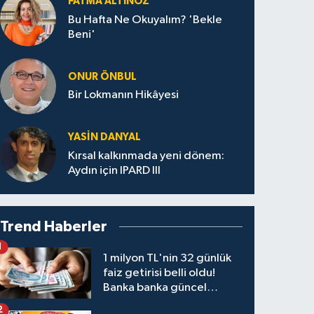
FATMA ALTINÖZ
Bu Hafta Ne Okuyalım? 'Bekle
Beni'
ONUR ÖNBUL
Bir Lokmanın Hikâyesi
YASIN DANYAL
Kırsal kalkınmada yeni dönem:
Aydın için IPARD III
Trend Haberler
1
1 milyon TL'nin 32 günlük
faiz getirisi belli oldu!
Banka banka güncel
kazanç tablosu
2