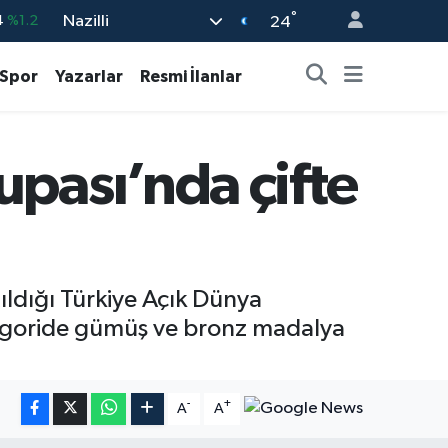
4
%1.2
°
Nazilli
24
%0.17
Spor
Yazarlar
Resmi İlanlar
%0.27
%0.35
%2.59
pası’nda çifte
3
%-19
ldığı Türkiye Açık Dünya
ategoride gümüş ve bronz madalya
-
+
A
A