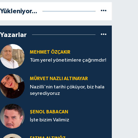
Yükleniyor...
Yazarlar
MEHMET ÖZÇAKIR
Tüm yerel yönetimlere çağrımdır!
MÜRVET NAZLI ALTINAYAR
Nazilli'nin tarihi çöküyor, biz hala
seyrediyoruz
ŞENOL BABACAN
İşte bizim Valimiz