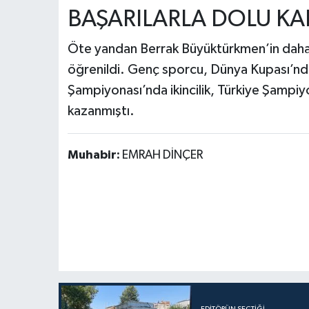
BAŞARILARLA DOLU KA
Öte yandan Berrak Büyüktürkmen’in daha 
öğrenildi. Genç sporcu, Dünya Kupası’nda 
Şampiyonası’nda ikincilik, Türkiye Şampiyo
kazanmıştı.
Muhabir:
EMRAH DİNÇER
EDITÖRÜN SEÇTIĞI