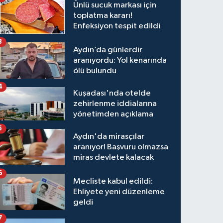
Ünlü sucuk markası için
toplatma kararı!
Enfeksiyon tespit edildi
3
Aydın’da günlerdir
aranıyordu: Yol kenarında
ölü bulundu
4
Kuşadası'nda otelde
zehirlenme iddialarına
yönetimden açıklama
5
Aydın'da mirasçılar
aranıyor! Başvuru olmazsa
miras devlete kalacak
6
Mecliste kabul edildi:
Ehliyete yeni düzenleme
geldi
7