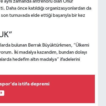
 ve aynı zamanda antrenörü olan Onur
ti. Daha önce katıldığı organizasyonlardan da
on turnuvada elde ettiği başarıyla bir kez
UK”
alarda bulunan Berrak Büyüktürkmen, “Ülkemi
iyorum. İki madalya kazandım, bundan dolayı
arda hedefim altın madalya” ifadelerini
espor’da istifa depremi