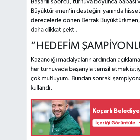
Başarılı sporcu, turnuva boyunca babası
Büyüktürkmen’in desteğini yanında hisset
derecelerle dönen Berrak Büyüktürkmen, s
daha dikkat çekti.
“HEDEFİM ŞAMPİYONL
Kazandığı madalyaların ardından açıklam
her turnuvada başarıyla temsil etmek ist
çok mutluyum. Bundan sonraki şampiyonal
kullandı.
Koçarlı Belediy
İçeriği Görüntüle