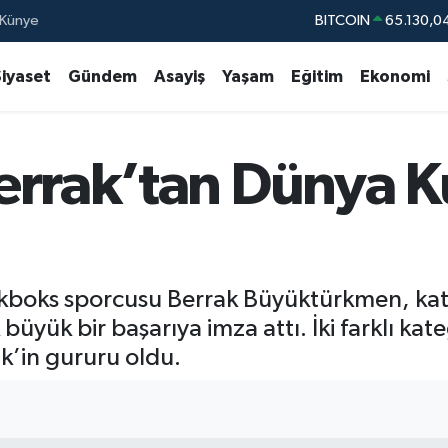
BITCOIN
65.130,0
Künye
DOLAR
47,7106
Siyaset
Gündem
Asayiş
Yaşam
Eğitim
Ekonomi
EURO
55,1652
STERLİN
64,4046
GRAM ALTIN
6648.99
rrak’tan Dünya Ku
BİST100
13.77
ckboks sporcusu Berrak Büyüktürkmen, katı
büyük bir başarıya imza attı. İki farklı k
’in gururu oldu.