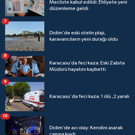
Mecliste kabul edildi: Ehliyete yeni
düzenleme geldi
7
Didim’de eski otelin plajı,
karavancıların yeni durağı oldu
8
Karacasu’da feci kaza: Eski Zabıta
Müdürü hayatını kaybetti
9
Karacasu'da feci kaza: 1 ölü ,2 yaralı
10
Didim’de acı olay: Kendini asarak
canına kıydı