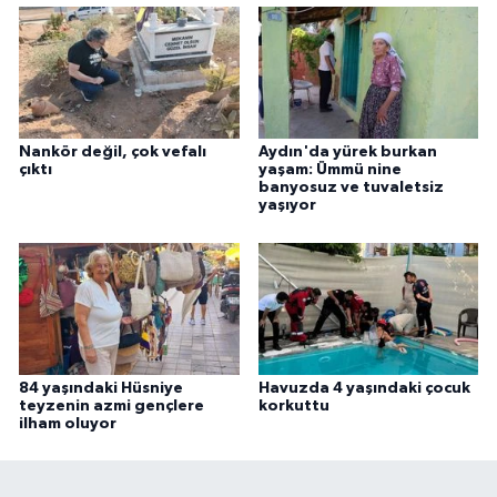
Nankör değil, çok vefalı
Aydın'da yürek burkan
çıktı
yaşam: Ümmü nine
banyosuz ve tuvaletsiz
yaşıyor
84 yaşındaki Hüsniye
Havuzda 4 yaşındaki çocuk
teyzenin azmi gençlere
korkuttu
ilham oluyor