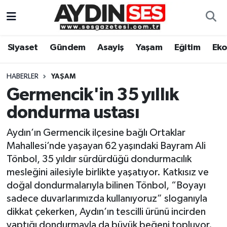
Asayiş
Aydın Nöbetçi Eczaneler
Siyaset
Gündem
Asayiş
Yaşam
Eğitim
Ek
Gündem
Aydın Hava Durumu
HABERLER
YAŞAM
Siyaset
Aydin Namaz Vakitleri
Germencik'in 35 yıllık
dondurma ustası
Ekonomi
Aydın Trafik Yoğunluk Haritası
Aydın’ın Germencik ilçesine bağlı Ortaklar
Yaşam
Süper Lig Puan Durumu ve Fikstür
Mahallesi’nde yaşayan 62 yaşındaki Bayram Ali
Tönbol, 35 yıldır sürdürdüğü dondurmacılık
Eğitim
Tüm Manşetler
mesleğini ailesiyle birlikte yaşatıyor. Katkısız ve
doğal dondurmalarıyla bilinen Tönbol, “Boyayı
Kültür Sanat
Son Dakika Haberleri
sadece duvarlarımızda kullanıyoruz” sloganıyla
dikkat çekerken, Aydın’ın tescilli ürünü incirden
Spor
Haber Arşivi
yaptığı dondurmayla da büyük beğeni topluyor.