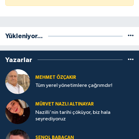
Yükleniyor...
Yazarlar
MEHMET ÖZÇAKIR
Tüm yerel yönetimlere çağrımdır!
MÜRVET NAZLI ALTINAYAR
Nazilli'nin tarihi çöküyor, biz hala
seyrediyoruz
ŞENOL BABACAN