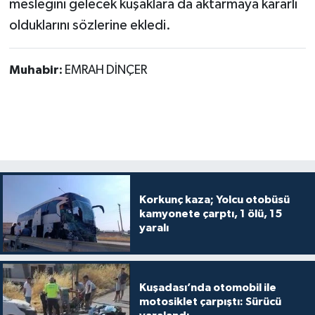
mesleğini gelecek kuşaklara da aktarmaya kararlı
olduklarını sözlerine ekledi.
Muhabir:
EMRAH DİNÇER
Korkunç kaza; Yolcu otobüsü
kamyonete çarptı, 1 ölü, 15
yaralı
Kuşadası’nda otomobil ile
motosiklet çarpıştı: Sürücü