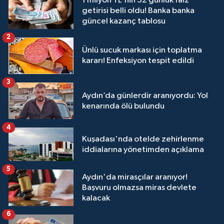
1 milyon TL'nin 32 günlük faiz
getirisi belli oldu! Banka banka
güncel kazanç tablosu
2
Ünlü sucuk markası için toplatma
kararı! Enfeksiyon tespit edildi
3
Aydın’da günlerdir aranıyordu: Yol
kenarında ölü bulundu
4
Kuşadası'nda otelde zehirlenme
iddialarına yönetimden açıklama
5
Aydın'da mirasçılar aranıyor!
Başvuru olmazsa miras devlete
kalacak
6