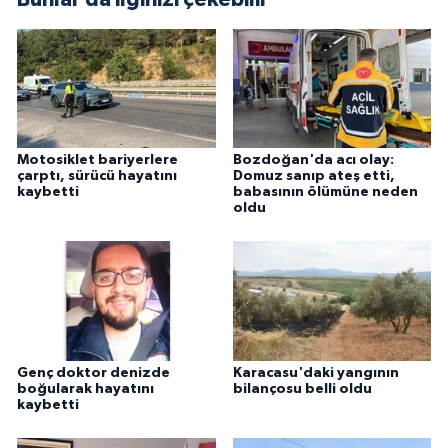
Motosiklet bariyerlere
Bozdoğan'da acı olay:
çarptı, sürücü hayatını
Domuz sanıp ateş etti,
kaybetti
babasının ölümüne neden
oldu
Genç doktor denizde
Karacasu'daki yangının
boğularak hayatını
bilançosu belli oldu
kaybetti