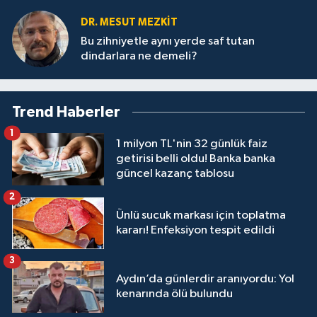
DR. MESUT MEZKIT
Bu zihniyetle aynı yerde saf tutan
dindarlara ne demeli?
Trend Haberler
1
1 milyon TL'nin 32 günlük faiz
getirisi belli oldu! Banka banka
güncel kazanç tablosu
2
Ünlü sucuk markası için toplatma
kararı! Enfeksiyon tespit edildi
3
Aydın’da günlerdir aranıyordu: Yol
kenarında ölü bulundu