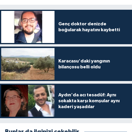
Genç doktor denizde
boğularak hayatını kaybetti
Karacasu'daki yangının
bilançosu belli oldu
Aydın'da acı tesadüf: Aynı
sokakta karşı komşular aynı
kaderi yaşadılar
Bunlar da ilginizi çekebilir