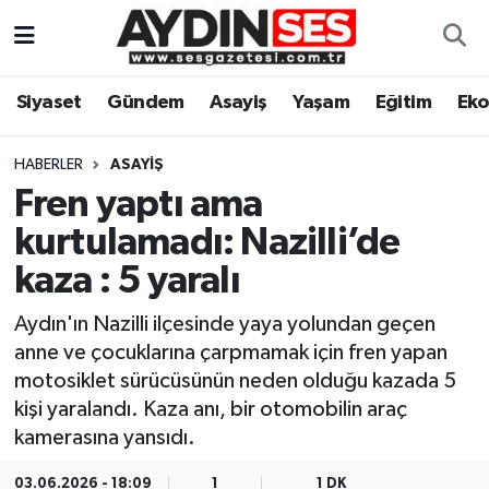
Asayiş
Aydın Nöbetçi Eczaneler
Siyaset
Gündem
Asayiş
Yaşam
Eğitim
Ek
Gündem
Aydın Hava Durumu
HABERLER
ASAYIŞ
Siyaset
Aydin Namaz Vakitleri
Fren yaptı ama
kurtulamadı: Nazilli’de
Ekonomi
Aydın Trafik Yoğunluk Haritası
kaza : 5 yaralı
Yaşam
Süper Lig Puan Durumu ve Fikstür
Aydın'ın Nazilli ilçesinde yaya yolundan geçen
anne ve çocuklarına çarpmamak için fren yapan
Eğitim
Tüm Manşetler
motosiklet sürücüsünün neden olduğu kazada 5
kişi yaralandı. Kaza anı, bir otomobilin araç
Kültür Sanat
Son Dakika Haberleri
kamerasına yansıdı.
Spor
Haber Arşivi
03.06.2026 - 18:09
1
1 DK