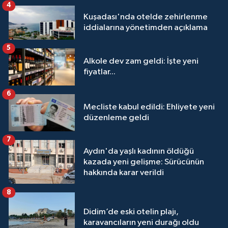
4
Kuşadası'nda otelde zehirlenme
iddialarına yönetimden açıklama
5
Alkole dev zam geldi: İşte yeni
fiyatlar...
6
Mecliste kabul edildi: Ehliyete yeni
düzenleme geldi
7
Aydın'da yaşlı kadının öldüğü
kazada yeni gelişme: Sürücünün
hakkında karar verildi
8
Didim’de eski otelin plajı,
karavancıların yeni durağı oldu