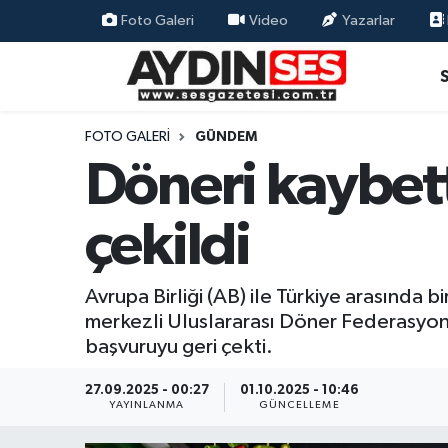
Foto Galeri
Video
Yazarlar
Asayiş
Aydın Nöbetçi Eczaneler
Gündem
Aydın Hava Durumu
FOTO GALERI
GÜNDEM
Döneri kaybett
Siyaset
Aydin Namaz Vakitleri
çekildi
Ekonomi
Aydın Trafik Yoğunluk Haritası
Yaşam
Süper Lig Puan Durumu ve Fikstür
Avrupa Birliği (AB) ile Türkiye arasında
merkezli Uluslararası Döner Federasyonu
Eğitim
Tüm Manşetler
başvuruyu geri çekti.
Kültür Sanat
Son Dakika Haberleri
27.09.2025 - 00:27
01.10.2025 - 10:46
YAYINLANMA
GÜNCELLEME
Spor
Haber Arşivi