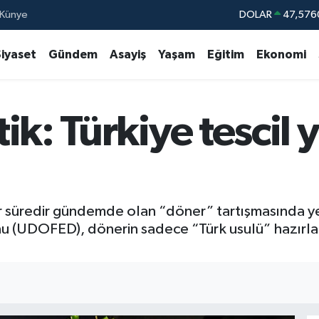
Künye
EURO
55,0126
STERLİN
64,1794
Siyaset
Gündem
Asayiş
Yaşam
Eğitim
Ekonomi
GRAM ALTIN
6422.94
BİST100
13.64
ik: Türkiye tescil 
BITCOIN
64.084,87
DOLAR
47,576
 bir süredir gündemde olan “döner” tartışmasında ye
 (UDOFED), dönerin sadece “Türk usulü” hazırland