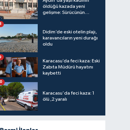
Aydın'da yaşlı kadının
öldüğü kazada yeni
gelişme: Sürücünün
hakkında karar verildi
8
Didim’de eski otelin plajı,
karavancıların yeni durağı
oldu
9
Karacasu’da feci kaza: Eski
Zabıta Müdürü hayatını
kaybetti
10
Karacasu'da feci kaza: 1
ölü ,2 yaralı