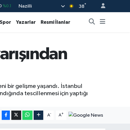
°
Nazilli
%0.29
38
%0.29
Spor
Yazarlar
Resmi İlanlar
%3.06
7
%-30
yarışından
%0.35
0
%0.1
ni bir gelişme yaşandı. İstanbul
ığında tescillenmesi için yaptığı
-
+
A
A