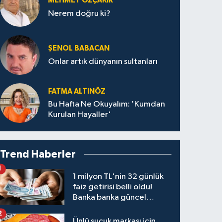
MEHMET ÖZÇAKIR
Nerem doğru ki?
ŞENOL BABACAN
Onlar artık dünyanın sultanları
FATMA ALTINÖZ
Bu Hafta Ne Okuyalım: 'Kumdan
Kurulan Hayaller'
Trend Haberler
1
1 milyon TL'nin 32 günlük
faiz getirisi belli oldu!
Banka banka güncel
kazanç tablosu
2
Ünlü sucuk markası için