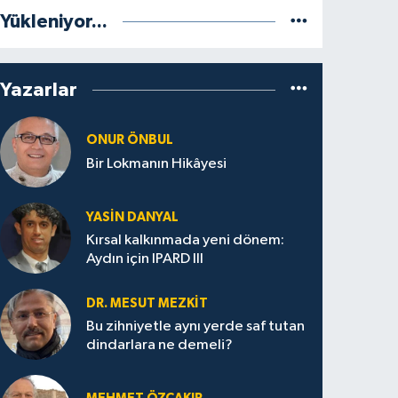
Yükleniyor...
Yazarlar
ONUR ÖNBUL
Bir Lokmanın Hikâyesi
YASIN DANYAL
Kırsal kalkınmada yeni dönem:
Aydın için IPARD III
DR. MESUT MEZKIT
Bu zihniyetle aynı yerde saf tutan
dindarlara ne demeli?