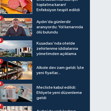
toplatma kararı!
Enfeksiyon tespit edildi
3
Aydın’da günlerdir
aranıyordu: Yol kenarında
ölü bulundu
4
Kuşadası'nda otelde
zehirlenme iddialarına
yönetimden açıklama
5
Alkole dev zam geldi: İşte
yeni fiyatlar...
6
Mecliste kabul edildi:
Ehliyete yeni düzenleme
geldi
7