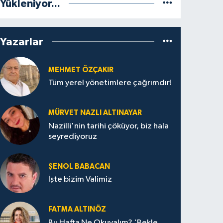
Yükleniyor...
Yazarlar
MEHMET ÖZÇAKIR
Tüm yerel yönetimlere çağrımdır!
MÜRVET NAZLI ALTINAYAR
Nazilli'nin tarihi çöküyor, biz hala
seyrediyoruz
ŞENOL BABACAN
İşte bizim Valimiz
FATMA ALTINÖZ
Bu Hafta Ne Okuyalım? 'Bekle