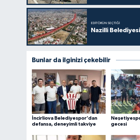
EDITÖRÜN SEÇTIĞI
Nazilli Belediyes
Bunlar da ilginizi çekebilir
İncirliova Belediyespor’dan
Neşetiyesp
defansa, deneyimli takviye
gecesi