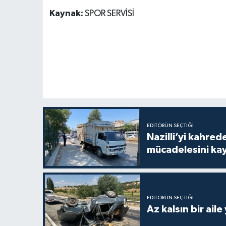
Kaynak:
SPOR SERVİSİ
EDITÖRÜN SEÇTIĞI
Nazilli’yi kahre
mücadelesini ka
EDITÖRÜN SEÇTIĞI
Az kalsın bir aile