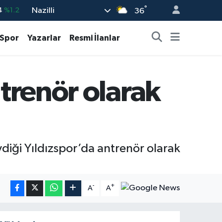
°
Nazilli
36
%0.17
%0.27
Spor
Yazarlar
Resmi İlanlar
%0.35
%2.12
ntrenör olarak
3
%-19
ydiği Yıldızspor’da antrenör olarak
-
+
A
A