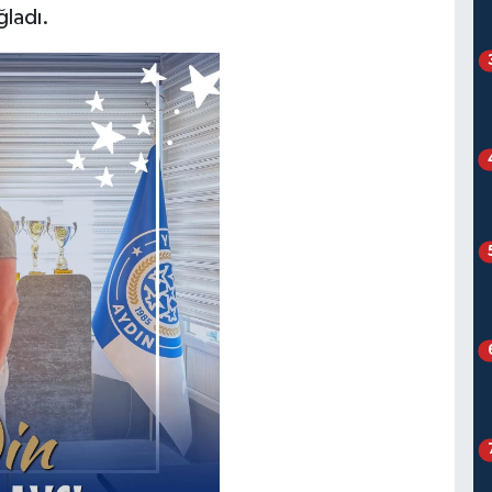
ğladı.