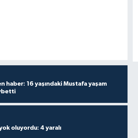
den haber: 16 yaşındaki Mustafa yaşam
ybetti
 yok oluyordu: 4 yaralı