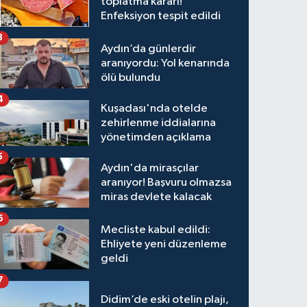
toplatma kararı!
Enfeksiyon tespit edildi
3
Aydın’da günlerdir
aranıyordu: Yol kenarında
ölü bulundu
4
Kuşadası'nda otelde
zehirlenme iddialarına
yönetimden açıklama
5
Aydın'da mirasçılar
aranıyor! Başvuru olmazsa
miras devlete kalacak
6
Mecliste kabul edildi:
Ehliyete yeni düzenleme
geldi
7
Didim’de eski otelin plajı,