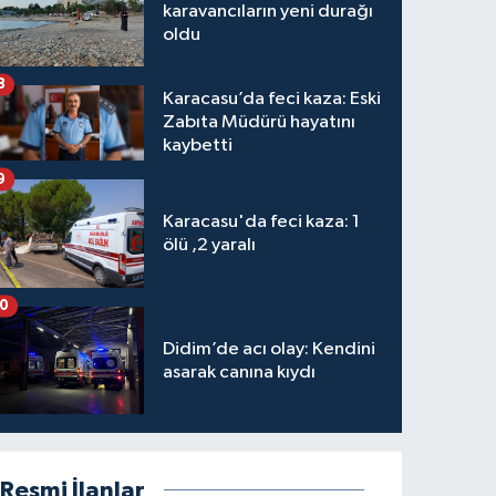
karavancıların yeni durağı
oldu
8
Karacasu’da feci kaza: Eski
Zabıta Müdürü hayatını
kaybetti
9
Karacasu'da feci kaza: 1
ölü ,2 yaralı
10
Didim’de acı olay: Kendini
asarak canına kıydı
Resmi İlanlar