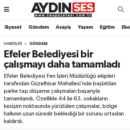
Asayiş
Aydın Nöbetçi Eczaneler
Siyaset
Gündem
Asayiş
Yaşam
Eğitim
Ek
Gündem
Aydın Hava Durumu
HABERLER
GÜNDEM
Siyaset
Aydin Namaz Vakitleri
Efeler Belediyesi bir
çalışmayı daha tamamladı
Ekonomi
Aydın Trafik Yoğunluk Haritası
Efeler Belediyesi Fen İşleri Müdürlüğü ekipleri
Yaşam
Süper Lig Puan Durumu ve Fikstür
tarafından Güzelhisar Mahallesi’nde başlatılan
parke taşı döşeme çalışmaları başarıyla
Eğitim
Tüm Manşetler
tamamlandı. Özellikle 44 ile 63. sokakların
kesişim noktasında yürütülen çalışmalar, bölge
Kültür Sanat
Son Dakika Haberleri
halkının uzun süredir beklediği bir sorunu ortadan
kaldırdı.
Spor
Haber Arşivi