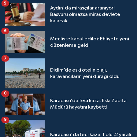
5
Aydın'da mirasçılar aranıyor!
Başvuru olmazsa miras devlete
kalacak
6
Mecliste kabul edildi: Ehliyete yeni
düzenleme geldi
7
Didim’de eski otelin plajı,
karavancıların yeni durağı oldu
8
Karacasu’da feci kaza: Eski Zabıta
Müdürü hayatını kaybetti
9
Karacasu'da feci kaza: 1 ölü ,2 yaralı