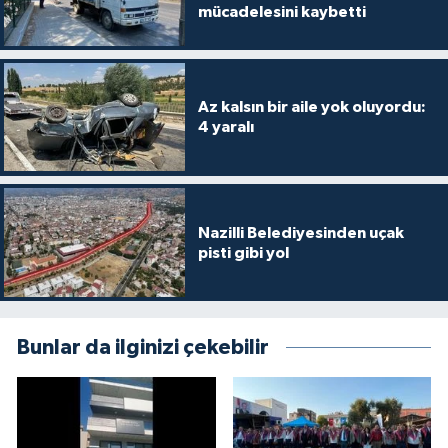
mücadelesini kaybetti
Az kalsın bir aile yok oluyordu:
4 yaralı
Nazilli Belediyesinden uçak
pisti gibi yol
Bunlar da ilginizi çekebilir