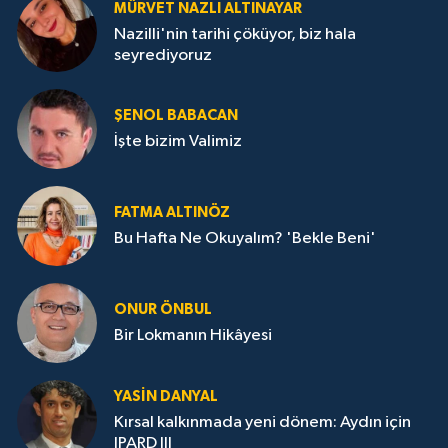
MÜRVET NAZLI ALTINAYAR
Nazilli'nin tarihi çöküyor, biz hala
seyrediyoruz
ŞENOL BABACAN
İşte bizim Valimiz
FATMA ALTINÖZ
Bu Hafta Ne Okuyalım? 'Bekle Beni'
ONUR ÖNBUL
Bir Lokmanın Hikâyesi
YASIN DANYAL
Kırsal kalkınmada yeni dönem: Aydın için
IPARD III