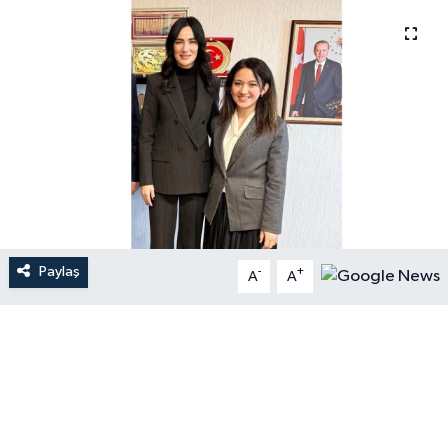
Paylaş
-
+
A
A