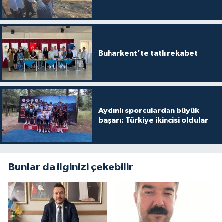
Buharkent’te tatlı rekabet
Aydınlı sporculardan büyük
başarı: Türkiye ikincisi oldular
Bunlar da ilginizi çekebilir