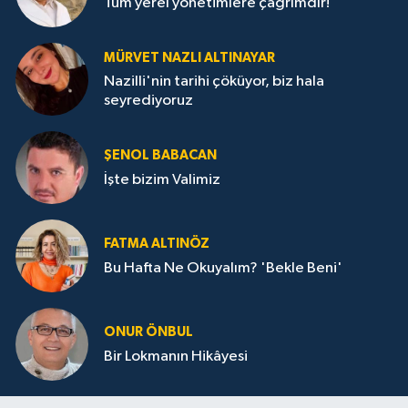
Tüm yerel yönetimlere çağrımdır!
MÜRVET NAZLI ALTINAYAR
Nazilli'nin tarihi çöküyor, biz hala
seyrediyoruz
ŞENOL BABACAN
İşte bizim Valimiz
FATMA ALTINÖZ
Bu Hafta Ne Okuyalım? 'Bekle Beni'
ONUR ÖNBUL
Bir Lokmanın Hikâyesi