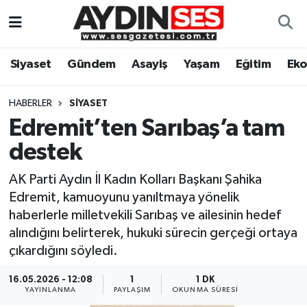
Asayiş
Aydın Nöbetçi Eczaneler
Siyaset
Gündem
Asayiş
Yaşam
Eğitim
Ek
Gündem
Aydın Hava Durumu
HABERLER
SIYASET
Siyaset
Aydin Namaz Vakitleri
Edremit’ten Sarıbaş’a tam
destek
Ekonomi
Aydın Trafik Yoğunluk Haritası
AK Parti Aydın İl Kadın Kolları Başkanı Şahika
Yaşam
Süper Lig Puan Durumu ve Fikstür
Edremit, kamuoyunu yanıltmaya yönelik
haberlerle milletvekili Sarıbaş ve ailesinin hedef
Eğitim
Tüm Manşetler
alındığını belirterek, hukuki sürecin gerçeği ortaya
çıkardığını söyledi.
Kültür Sanat
Son Dakika Haberleri
16.05.2026 - 12:08
1
1 DK
YAYINLANMA
PAYLAŞIM
OKUNMA SÜRESI
Spor
Haber Arşivi