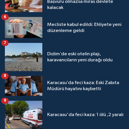
Başvuru olmazsa miras devlete
kalacak
6
Mecliste kabul edildi: Ehliyete yeni
düzenleme geldi
7
Didim’de eski otelin plajı,
karavancıların yeni durağı oldu
8
Karacasu’da feci kaza: Eski Zabıta
Müdürü hayatını kaybetti
9
Karacasu'da feci kaza: 1 ölü ,2 yaralı