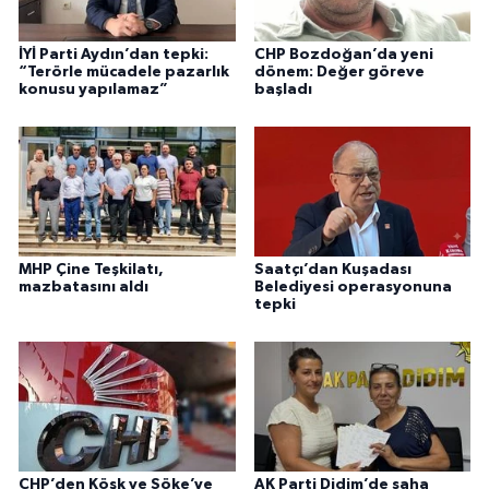
İYİ Parti Aydın’dan tepki:
CHP Bozdoğan’da yeni
“Terörle mücadele pazarlık
dönem: Değer göreve
konusu yapılamaz”
başladı
MHP Çine Teşkilatı,
Saatçı’dan Kuşadası
mazbatasını aldı
Belediyesi operasyonuna
tepki
CHP’den Köşk ve Söke’ye
AK Parti Didim’de saha