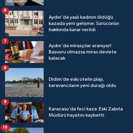
6
Aydın'da yaşlı kadının öldüğü
kazada yeni gelişme: Sürücünün
hakkında karar verildi
7
Aydın'da mirasçılar aranıyor!
Başvuru olmazsa miras devlete
kalacak
8
Didim’de eski otelin plajı,
karavancıların yeni durağı oldu
9
Karacasu’da feci kaza: Eski Zabıta
Müdürü hayatını kaybetti
10