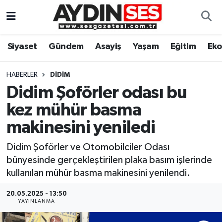
Asayiş
Aydın Nöbetçi Eczaneler
Siyaset
Gündem
Asayiş
Yaşam
Eğitim
Ek
Gündem
Aydın Hava Durumu
HABERLER
DIDIM
Siyaset
Aydin Namaz Vakitleri
Didim Şoförler odası bu
kez mühür basma
Ekonomi
Aydın Trafik Yoğunluk Haritası
makinesini yeniledi
Yaşam
Süper Lig Puan Durumu ve Fikstür
Didim Şoförler ve Otomobilciler Odası
bünyesinde gerçekleştirilen plaka basım işlerinde
Eğitim
Tüm Manşetler
kullanılan mühür basma makinesini yenilendi.
Kültür Sanat
Son Dakika Haberleri
20.05.2025 - 13:50
YAYINLANMA
Spor
Haber Arşivi