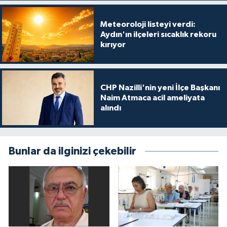
Meteoroloji listeyi verdi:
Aydın'ın ilçeleri sıcaklık rekoru
kırıyor
CHP Nazilli'nin yeni İlçe Başkanı
Naim Atmaca acil ameliyata
alındı
Bunlar da ilginizi çekebilir