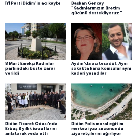
İYİ Parti Didim'in acı kaybı
Başkan Gençay
"Kadınlarımızın üretim
gücünü destekliyoruz "
8 Mart Emekçi Kadınlar
Aydın'da acı tesadüf: Aynı
parkındaki büste zarar
sokakta karşı komşular aynı
verildi
kaderi yaşadılar
Didim Ticaret Odası’nda
Didim Polis moral eğitim
Erbaş 8 yıllık icraatlarını
merkezi yaz sezonunda
anlatarak veda etti
ziyaretçilerini ağırlıyor