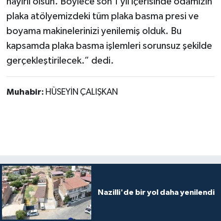
hayırlı olsun. Böylece son 1 yıl içerisinde odamızın
plaka atölyemizdeki tüm plaka basma presi ve
boyama makinelerinizi yenilemiş olduk. Bu
kapsamda plaka basma işlemleri sorunsuz şekilde
gerçekleştirilecek.” dedi.
Muhabir:
HÜSEYİN ÇALIŞKAN
Nazilli'de bir yol daha yenilendi