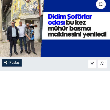
Paylaş
-
+
A
A