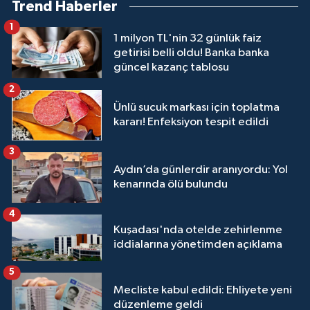
Trend Haberler
1
1 milyon TL'nin 32 günlük faiz
getirisi belli oldu! Banka banka
güncel kazanç tablosu
2
Ünlü sucuk markası için toplatma
kararı! Enfeksiyon tespit edildi
3
Aydın’da günlerdir aranıyordu: Yol
kenarında ölü bulundu
4
Kuşadası'nda otelde zehirlenme
iddialarına yönetimden açıklama
5
Mecliste kabul edildi: Ehliyete yeni
düzenleme geldi